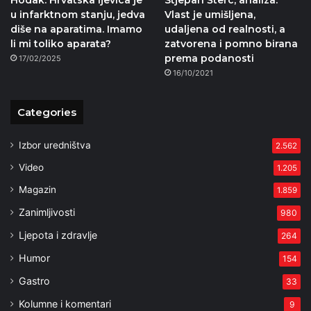
u infarktnom stanju, jedva
Vlast je umišljena,
diše na aparatima. Imamo
udaljena od realnosti, a
li mi toliko aparata?
zatvorena i pomno birana
prema podanosti
17/02/2025
16/10/2021
Categories
Izbor uredništva
2.562
Video
1.205
Magazin
1.859
Zanimljivosti
980
Ljepota i zdravlje
264
Humor
154
Gastro
33
Kolumne i komentari
9