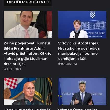
TAKOĐER PROČITAJTE
Za ne povjerovati. Konzul
Vidović Krišto: Stanje u
BiH u Frankfurtu Admir
Hrvatskoj je posljedica
Atović prijeti ratom. Otkrio
manipulacija i pomno
i lokacije gdje Muslimani
osmišljenih laži.
drže oružje?
03/09/2023
15/10/2021
Hodak: Hrvatska ljevica je
Stjepan Šterc, analiza: