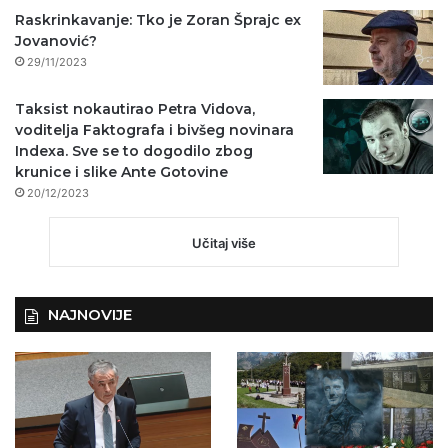
Raskrinkavanje: Tko je Zoran Šprajc ex
Jovanović?
29/11/2023
Taksist nokautirao Petra Vidova,
voditelja Faktografa i bivšeg novinara
Indexa. Sve se to dogodilo zbog
krunice i slike Ante Gotovine
20/12/2023
Učitaj više
NAJNOVIJE