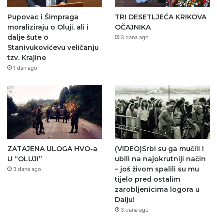
Pupovac i Šimpraga
TRI DESETLJEĆA KRIKOVA
moraliziraju o Oluji, ali i
OČAJNIKA
dalje šute o
3 dana ago
Stanivukovićevu veličanju
tzv. Krajine
1 dan ago
ZATAJENA ULOGA HVO-a
(VIDEO)Srbi su ga mučili i
U “OLUJI”
ubili na najokrutniji način
– još živom spalili su mu
3 dana ago
tijelo pred ostalim
zarobljenicima logora u
Dalju!
3 dana ago