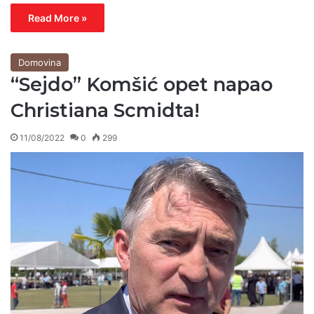
Read More »
Domovina
“Sejdo” Komšić opet napao
Christiana Scmidta!
11/08/2022
0
299