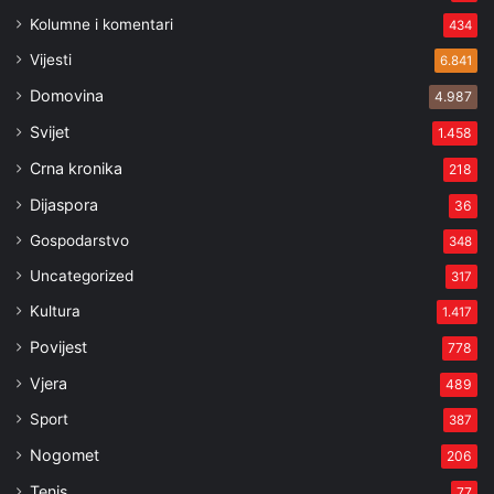
Kolumne i komentari
434
Vijesti
6.841
Domovina
4.987
Svijet
1.458
Crna kronika
218
Dijaspora
36
Gospodarstvo
348
Uncategorized
317
Kultura
1.417
Povijest
778
Vjera
489
Sport
387
Nogomet
206
Tenis
77