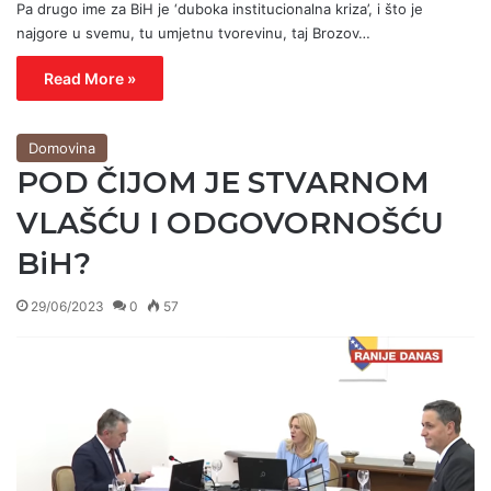
Pa drugo ime za BiH je ‘duboka institucionalna kriza’, i što je
najgore u svemu, tu umjetnu tvorevinu, taj Brozov…
Read More »
Domovina
POD ČIJOM JE STVARNOM
VLAŠĆU I ODGOVORNOŠĆU
BiH?
29/06/2023
0
57