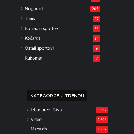
Nogomet
206
Tenis
77
Borilački sportovi
26
Košarka
24
Ostali sportovi
9
Rukomet
7
KATEGORIJE U TRENDU
Izbor uredništva
2.562
Video
1.205
Magazin
1.859