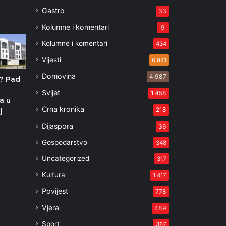
Gastro
33
Kolumne i komentari
9
Kolumne i komentari
434
Vijesti
6.841
Domovina
4.987
? Pad
Svijet
1.458
a u
Crna kronika
218
j
Dijaspora
36
Gospodarstvo
348
Uncategorized
317
Kultura
1.417
Povijest
778
Vjera
489
Sport
387