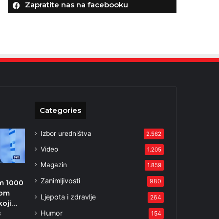
Zapratite nas na facebooku
Categories
Izbor uredništva
2.562
Video
1.205
Magazin
1.859
Zanimljivosti
980
m 1000
kom
Ljepota i zdravlje
264
koji…
Humor
154
3