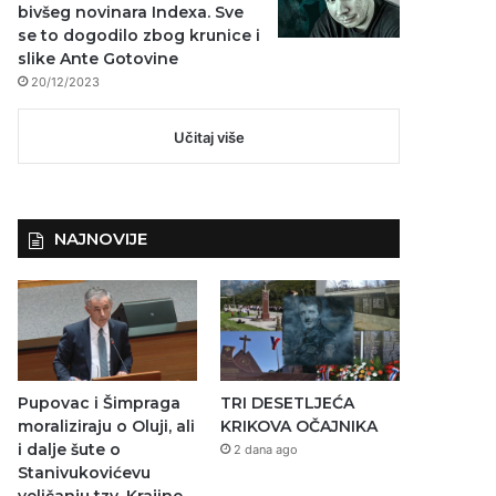
bivšeg novinara Indexa. Sve
se to dogodilo zbog krunice i
slike Ante Gotovine
20/12/2023
Učitaj više
NAJNOVIJE
Pupovac i Šimpraga
TRI DESETLJEĆA
moraliziraju o Oluji, ali
KRIKOVA OČAJNIKA
i dalje šute o
2 dana ago
Stanivukovićevu