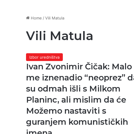
Home
/
Vili Matula
Vili Matula
Izbor uredništva
Ivan Zvonimir Čičak: Malo
me iznenadio “neoprez” d
su odmah išli s Milkom
Planinc, ali mislim da će
Možemo nastaviti s
guranjem komunističkih
imena