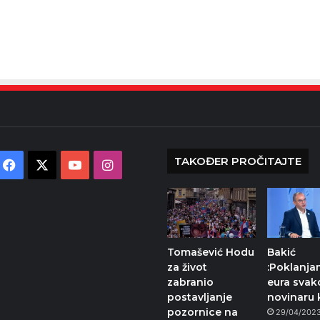
TAKOĐER PROČITAJTE
Facebook
X
YouTube
Instagram
Tomašević Hodu
Bakić
za život
:Poklanja
zabranio
eura sva
postavljanje
novinaru 
pozornice na
29/04/202