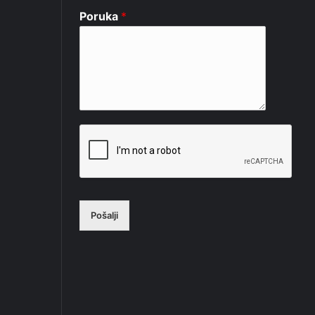
Poruka
*
Pošalji