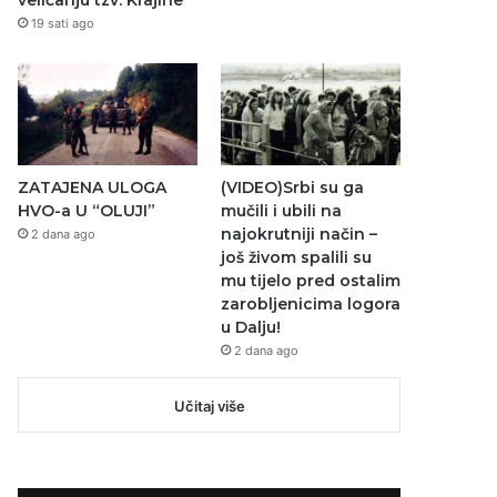
veličanju tzv. Krajine
19 sati ago
ZATAJENA ULOGA
(VIDEO)Srbi su ga
HVO-a U “OLUJI”
mučili i ubili na
najokrutniji način –
2 dana ago
još živom spalili su
mu tijelo pred ostalim
zarobljenicima logora
u Dalju!
2 dana ago
Učitaj više