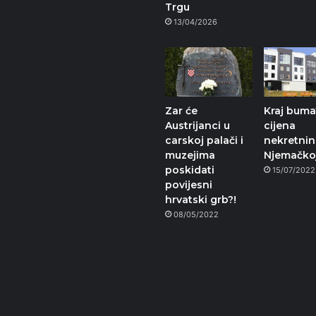
Trgu
13/04/2026
Zar će
Kraj buma
Austrijanci u
cijena
carskoj palači i
nekretnin
muzejima
Njemačko
poskidati
15/07/2022
povijesni
hrvatski grb?!
08/05/2022