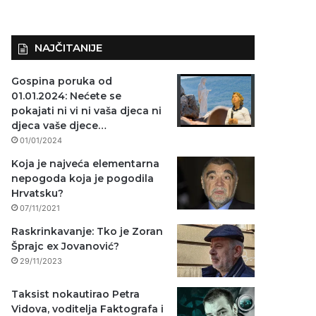
NAJČITANIJE
Gospina poruka od
01.01.2024: Nećete se
pokajati ni vi ni vaša djeca ni
djeca vaše djece…
01/01/2024
Koja je najveća elementarna
nepogoda koja je pogodila
Hrvatsku?
07/11/2021
Raskrinkavanje: Tko je Zoran
Šprajc ex Jovanović?
29/11/2023
Taksist nokautirao Petra
Vidova, voditelja Faktografa i