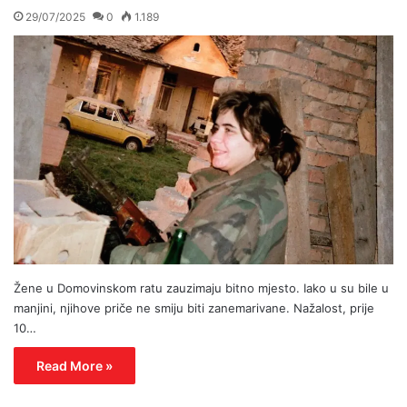
29/07/2025
0
1.189
Žene u Domovinskom ratu zauzimaju bitno mjesto. Iako u su bile u
manjini, njihove priče ne smiju biti zanemarivane. Nažalost, prije
10…
Read More »