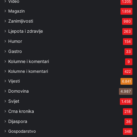
Video
1.205
Magazin
1.858
Zanimljivosti
980
Ljepota i zdravlje
263
Humor
154
Gastro
33
Kolumne i komentari
9
Kolumne i komentari
422
Vijesti
6.841
Domovina
4.987
Svijet
1.458
Crna kronika
218
Dijaspora
36
Gospodarstvo
348