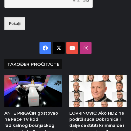
Pošalji
Facebook
X
YouTube
Instagram
TAKOĐER PROČITAJTE
ANTE PRKAČIN gostovao
LOVRINOVIĆ: Ako HDZ ne
na Face TV kod
podrži suca Dobronića i
radikalnog bošnjačkog
dalje će štititi kriminalce i