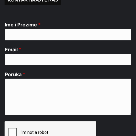
Ime i Prezime
*
Email
*
Poruka
*