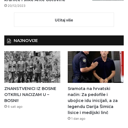
20/12/2023
Učitaj više
NAJNOVIJE
ZNANSTVENICI IZ BOSNE
Sramota na hrvatski
OTKRILI NACIZAM U –
način: Za pedofile i
BOSNI!
ubojice idu inicijali, a za
legendu Darija Šimića
6 sati ago
lisice i medijski linč
1 dan ago