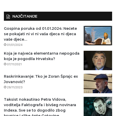
NAJČITANIJE
Gospina poruka od 01.01.2024: Nećete
se pokajati ni vi ni vaša djeca ni djeca
vaše djece…
01/01/2024
Koja je najveća elementarna nepogoda
koja je pogodila Hrvatsku?
07/11/2021
Raskrinkavanje: Tko je Zoran Šprajc ex
Jovanović?
29/11/2023
Taksist nokautirao Petra Vidova,
voditelja Faktografa i bivšeg novinara
Indexa. Sve se to dogodilo zbog
krunice i slike Ante Gotovine