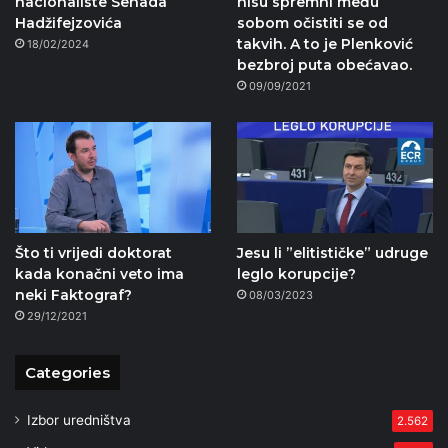
nacionaliste Senada
nisu spremni među
Hadžifejzovića
sobom očistiti se od
takvih. A to je Plenković
18/02/2024
bezbroj puta obećavao.
09/09/2021
Što ti vrijedi doktorat
Jesu li ”elitističke” udruge
kada konačni veto ima
leglo korupcije?
neki Faktograf?
08/03/2023
29/12/2021
Categories
Izbor uredništva
2.562