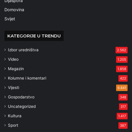
Dijaspora
Domovina
Svijet
KATEGORIJE U TRENDU
Izbor uredništva
2.562
Video
1.205
Magazin
1.858
Kolumne i komentari
422
Vijesti
6.841
Gospodarstvo
348
Uncategorized
317
Kultura
1.417
Sport
387