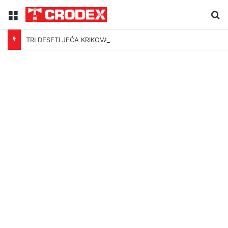
Menu
Tr
TRI DESETLJEĆA KRIKOVA OČAJNIKA