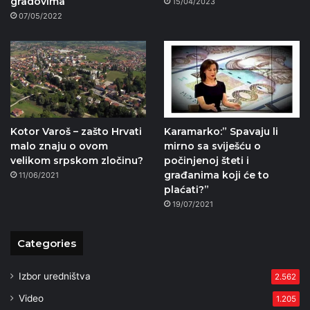
gradovima
15/04/2023
07/05/2022
Kotor Varoš – zašto Hrvati
Karamarko:” Spavaju li
malo znaju o ovom
mirno sa sviješću o
velikom srpskom zločinu?
počinjenoj šteti i
građanima koji će to
11/06/2021
plaćati?”
19/07/2021
Categories
Izbor uredništva
2.562
Video
1.205