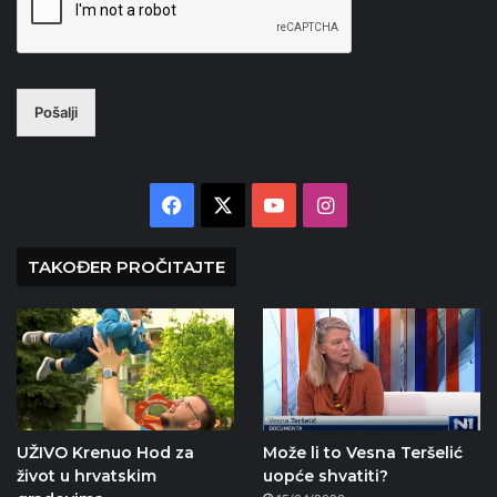
Pošalji
Facebook
X
YouTube
Instagram
TAKOĐER PROČITAJTE
UŽIVO Krenuo Hod za
Može li to Vesna Teršelić
život u hrvatskim
uopće shvatiti?