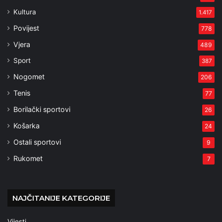
Kultura
1.417
Povijest
778
Vjera
489
Sport
387
Nogomet
206
Tenis
77
Borilački sportovi
26
Košarka
24
Ostali sportovi
9
Rukomet
7
NAJČITANIJE KATEGORIJE
Vijesti