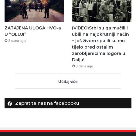
ZATAJENA ULOGA HVO-a
(VIDEO)Srbi su ga mučili i
U “OLUJI”
ubili na najokrutniji način
– još živom spalili su mu
2 dana ago
tijelo pred ostalim
zarobljenicima logora u
Dalju!
3 dana ago
Učitaj više
Zapratite nas na facebooku