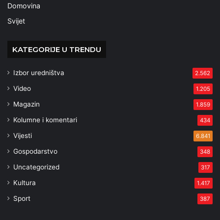
Domovina
Svijet
KATEGORIJE U TRENDU
Izbor uredništva
2.562
Video
1.205
Magazin
1.859
Kolumne i komentari
434
Vijesti
6.841
Gospodarstvo
348
Uncategorized
317
Kultura
1.417
Sport
387