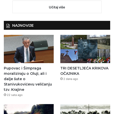
Učitaj više
NAJNOVIJE
Pupovac i Šimpraga
TRI DESETLJEĆA KRIKOVA
moraliziraju o Oluji, ali i
OČAJNIKA
dalje šute o
2 dana ago
Stanivukovićevu veličanju
tzv. Krajine
22 sata ago