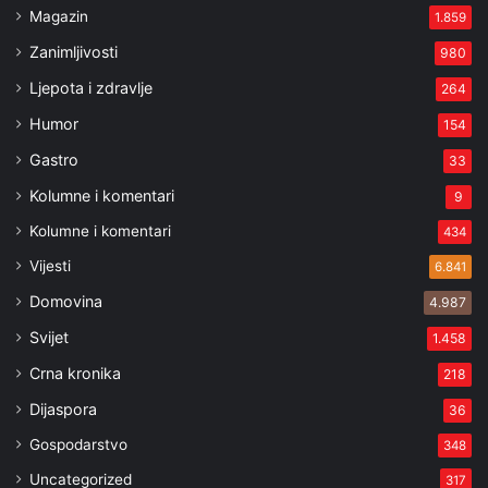
Magazin
1.859
Zanimljivosti
980
Ljepota i zdravlje
264
Humor
154
Gastro
33
Kolumne i komentari
9
Kolumne i komentari
434
Vijesti
6.841
Domovina
4.987
Svijet
1.458
Crna kronika
218
Dijaspora
36
Gospodarstvo
348
Uncategorized
317