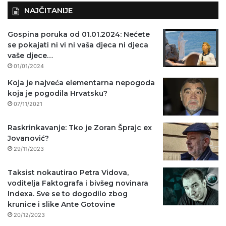
NAJČITANIJE
Gospina poruka od 01.01.2024: Nećete
se pokajati ni vi ni vaša djeca ni djeca
vaše djece…
01/01/2024
Koja je najveća elementarna nepogoda
koja je pogodila Hrvatsku?
07/11/2021
Raskrinkavanje: Tko je Zoran Šprajc ex
Jovanović?
29/11/2023
Taksist nokautirao Petra Vidova,
voditelja Faktografa i bivšeg novinara
Indexa. Sve se to dogodilo zbog
krunice i slike Ante Gotovine
20/12/2023