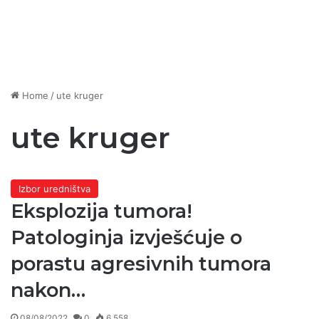
Home
/
ute kruger
ute kruger
Izbor uredništva
Eksplozija tumora!
Patologinja izvješćuje o
porastu agresivnih tumora
nakon…
08/08/2022
0
6.558