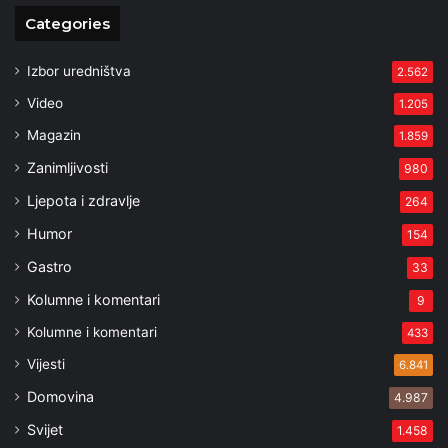
Categories
Izbor uredništva
2.562
Video
1.205
Magazin
1.859
Zanimljivosti
980
Ljepota i zdravlje
264
Humor
154
Gastro
33
Kolumne i komentari
9
Kolumne i komentari
433
Vijesti
6.841
Domovina
4.987
Svijet
1.458