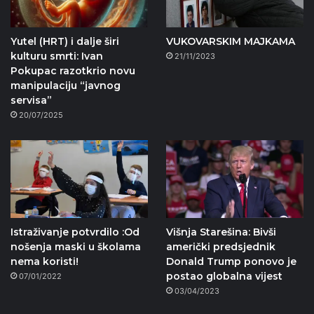
Yutel (HRT) i dalje širi
VUKOVARSKIM MAJKAMA
kulturu smrti: Ivan
21/11/2023
Pokupac razotkrio novu
manipulaciju “javnog
servisa”
20/07/2025
Istraživanje potvrdilo :Od
Višnja Starešina: Bivši
nošenja maski u školama
američki predsjednik
nema koristi!
Donald Trump ponovo je
postao globalna vijest
07/01/2022
03/04/2023