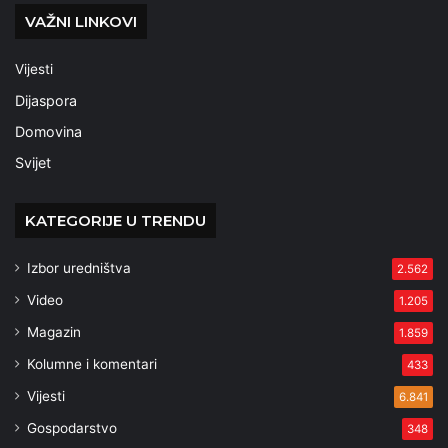
VAŽNI LINKOVI
Vijesti
Dijaspora
Domovina
Svijet
KATEGORIJE U TRENDU
Izbor uredništva
2.562
Video
1.205
Magazin
1.859
Kolumne i komentari
433
Vijesti
6.841
Gospodarstvo
348