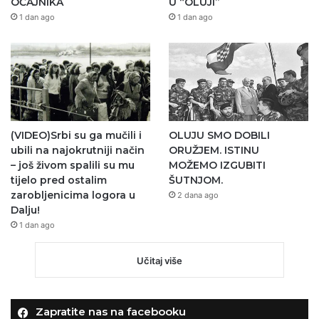
OČAJNIKA
U “OLUJI”
1 dan ago
1 dan ago
(VIDEO)Srbi su ga mučili i
OLUJU SMO DOBILI
ubili na najokrutniji način
ORUŽJEM. ISTINU
– još živom spalili su mu
MOŽEMO IZGUBITI
tijelo pred ostalim
ŠUTNJOM.
zarobljenicima logora u
2 dana ago
Dalju!
1 dan ago
Učitaj više
Zapratite nas na facebooku