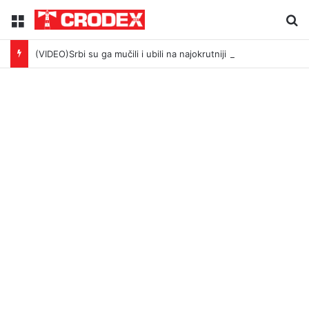
Menu
Tr
(VIDEO)Srbi su ga mučili i ubili na najokrutniji način – još živom spalili su mu tijelo pred ostalim zarobljenicima logora u Dalju!