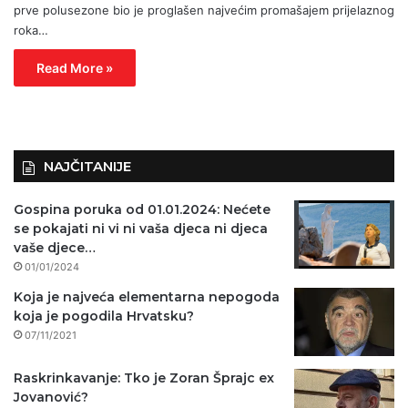
prve polusezone bio je proglašen najvećim promašajem prijelaznog
roka…
Read More »
NAJČITANIJE
Gospina poruka od 01.01.2024: Nećete
se pokajati ni vi ni vaša djeca ni djeca
vaše djece…
01/01/2024
Koja je najveća elementarna nepogoda
koja je pogodila Hrvatsku?
07/11/2021
Raskrinkavanje: Tko je Zoran Šprajc ex
Jovanović?