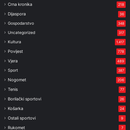
Crna kronika
218
Dijaspora
36
Gospodarstvo
348
Uncategorized
317
Kultura
1.417
Povijest
778
Vjera
489
Sport
387
Nogomet
206
Tenis
77
Borilački sportovi
26
Košarka
24
Ostali sportovi
9
Rukomet
7