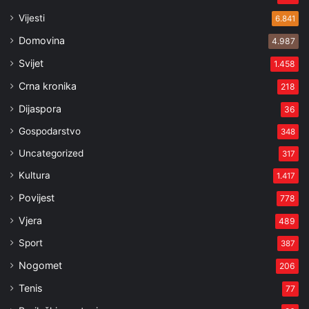
Vijesti
6.841
Domovina
4.987
Svijet
1.458
Crna kronika
218
Dijaspora
36
Gospodarstvo
348
Uncategorized
317
Kultura
1.417
Povijest
778
Vjera
489
Sport
387
Nogomet
206
Tenis
77