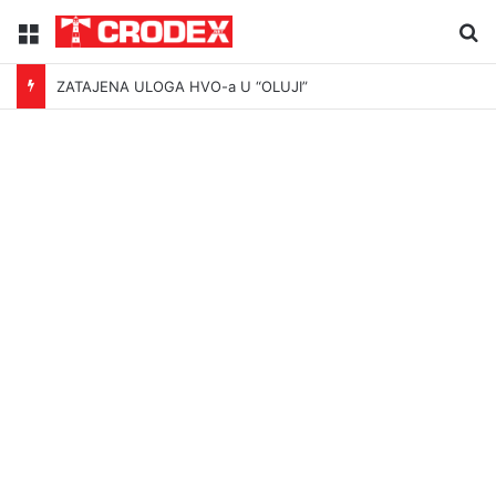
Menu
Tr
ZATAJENA ULOGA HVO-a U “OLUJI”