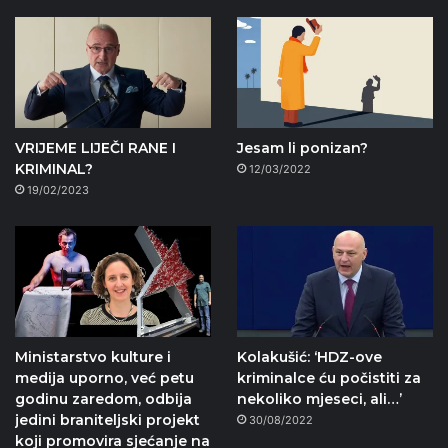
VRIJEME LIJEČI RANE I
Jesam li ponizan?
KRIMINAL?
12/03/2022
19/02/2023
Ministarstvo kulture i
Kolakušić: ‘HDZ-ove
medija uporno, već petu
kriminalce ću počistiti za
godinu zaredom, odbija
nekoliko mjeseci, ali…’
jedini braniteljski projekt
30/08/2022
koji promovira sjećanje na