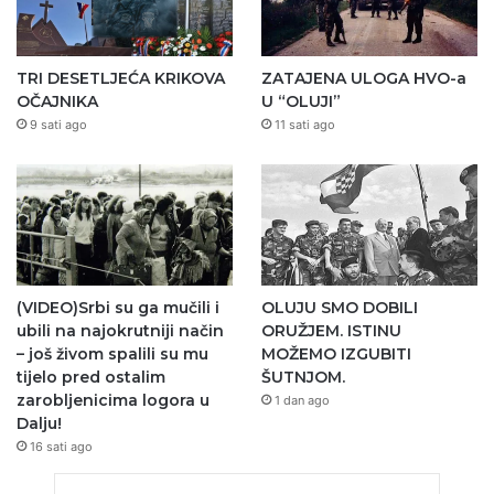
TRI DESETLJEĆA KRIKOVA
ZATAJENA ULOGA HVO-a
OČAJNIKA
U “OLUJI”
9 sati ago
11 sati ago
(VIDEO)Srbi su ga mučili i
OLUJU SMO DOBILI
ubili na najokrutniji način
ORUŽJEM. ISTINU
– još živom spalili su mu
MOŽEMO IZGUBITI
tijelo pred ostalim
ŠUTNJOM.
zarobljenicima logora u
1 dan ago
Dalju!
16 sati ago