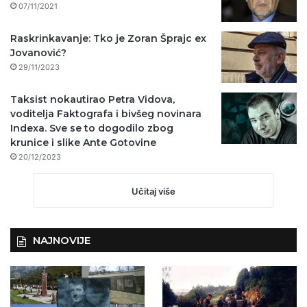
07/11/2021
Raskrinkavanje: Tko je Zoran Šprajc ex
Jovanović?
29/11/2023
Taksist nokautirao Petra Vidova,
voditelja Faktografa i bivšeg novinara
Indexa. Sve se to dogodilo zbog
krunice i slike Ante Gotovine
20/12/2023
Učitaj više
NAJNOVIJE