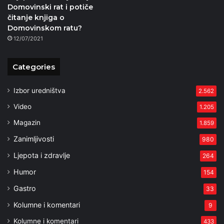
Domovinski rat i potiče
čitanje knjiga o
Domovinskom ratu?
12/07/2021
Categories
Izbor uredništva
2.562
Video
1.205
Magazin
1.859
Zanimljivosti
980
Ljepota i zdravlje
264
Humor
154
Gastro
33
Kolumne i komentari
9
Kolumne i komentari
433