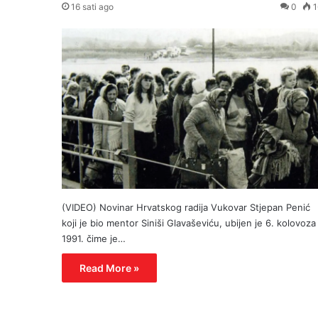
16 sati ago
0
1
(VIDEO) Novinar Hrvatskog radija Vukovar Stjepan Penić
koji je bio mentor Siniši Glavaševiću, ubijen je 6. kolovoza
1991. čime je…
Read More »