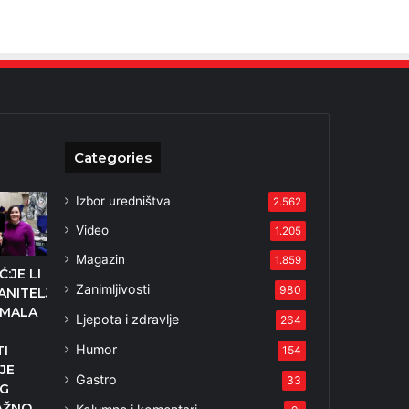
Categories
Izbor uredništva
2.562
Video
1.205
Magazin
1.859
:JE LI
Zanimljivosti
980
NITELJICA
 IMALA
Ljepota i zdravlje
264
Humor
I
154
JE
Gastro
33
G
LAŽNO