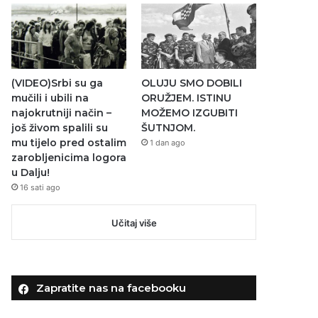
(VIDEO)Srbi su ga
OLUJU SMO DOBILI
mučili i ubili na
ORUŽJEM. ISTINU
najokrutniji način –
MOŽEMO IZGUBITI
još živom spalili su
ŠUTNJOM.
mu tijelo pred ostalim
1 dan ago
zarobljenicima logora
u Dalju!
16 sati ago
Učitaj više
Zapratite nas na facebooku