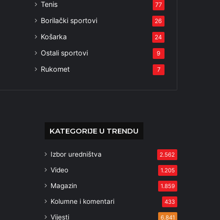
Tenis
77
Borilački sportovi
26
Košarka
24
Ostali sportovi
9
Rukomet
7
KATEGORIJE U TRENDU
Izbor uredništva
2.562
Video
1.205
Magazin
1.859
Kolumne i komentari
433
Vijesti
6.841