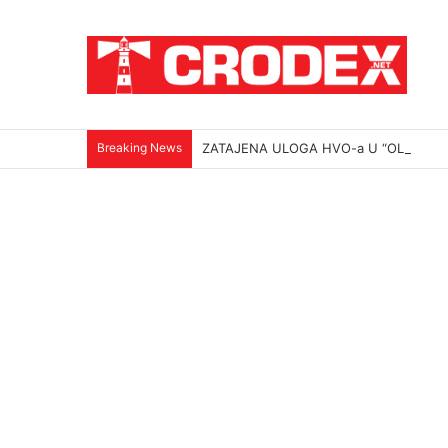
Breaking News
ZATAJENA ULOGA HVO-a U “OLUJI”