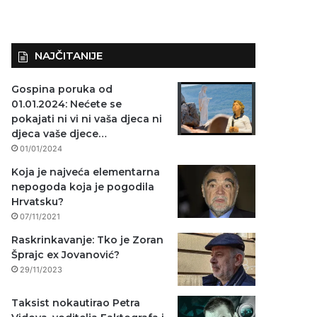
NAJČITANIJE
Gospina poruka od
01.01.2024: Nećete se
pokajati ni vi ni vaša djeca ni
djeca vaše djece…
01/01/2024
Koja je najveća elementarna
nepogoda koja je pogodila
Hrvatsku?
07/11/2021
Raskrinkavanje: Tko je Zoran
Šprajc ex Jovanović?
29/11/2023
Taksist nokautirao Petra