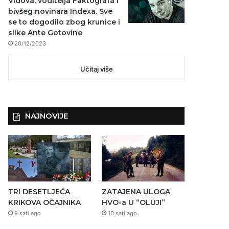
Vidova, voditelja Faktografa i
bivšeg novinara Indexa. Sve
se to dogodilo zbog krunice i
slike Ante Gotovine
20/12/2023
Učitaj više
NAJNOVIJE
TRI DESETLJEĆA
ZATAJENA ULOGA
KRIKOVA OČAJNIKA
HVO-a U “OLUJI”
9 sati ago
10 sati ago