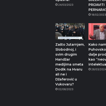
PRIJAVITI
24/03/2023
PERNARA
18/02/202
Zašto Jutarnjem,
Kako na
Slobodnoj, i
Puhovsko
svim drugim
dalje pro
Handžar
kao ”neo
medijima smeta
intelektu
Dodik na Hvaru
28/03/202
ali ne i
Džaferović u
Vukovaru?
02/08/2023