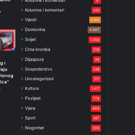
Kolumne i komentari
9
Kolumne i komentari
433
?
3
Vijesti
6.841
Domovina
4.987
Svijet
1.458
Crna kronika
218
m
Dijaspora
36
g i
Gospodarstvo
daju
348
visnog
Uncategorized
317
alca”
Kultura
4
1.417
Povijest
778
Vjera
489
Sport
387
Nogomet
206