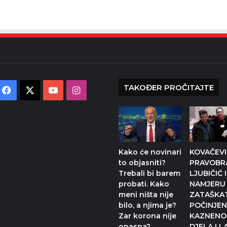
TAKOĐER PROČITAJTE
Facebook
X
YouTube
Instagram
Kako će novinari
KOVAČEVIĆ
to objasniti?
PRAVOBRA
Trebali bi barem
LJUBIČIĆ
probati. Kako
NAMJERU
meni ništa nije
ZATAŠKAT
bilo, a njima je?
POČINJEN
Zar korona nije
KAZNENO
opasna?
DJELA I 