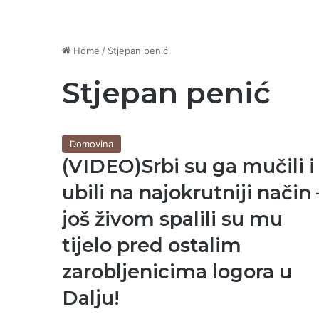
Home
/
Stjepan penić
Stjepan penić
Domovina
(VIDEO)Srbi su ga mučili i
ubili na najokrutniji način 
još živom spalili su mu
tijelo pred ostalim
zarobljenicima logora u
Dalju!