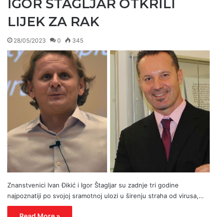
IGOR ŠTAGLJAR OTKRILI
LIJEK ZA RAK
28/05/2023
0
345
Znanstvenici Ivan Đikić i Igor Štagljar su zadnje tri godine
najpoznatiji po svojoj sramotnoj ulozi u širenju straha od virusa,…
Read More »