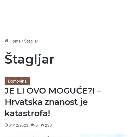
Home
/
Štagljar
Štagljar
Domovina
JE LI OVO MOGUĆE?! –
Hrvatska znanost je
katastrofa!
01/12/2023
0
236