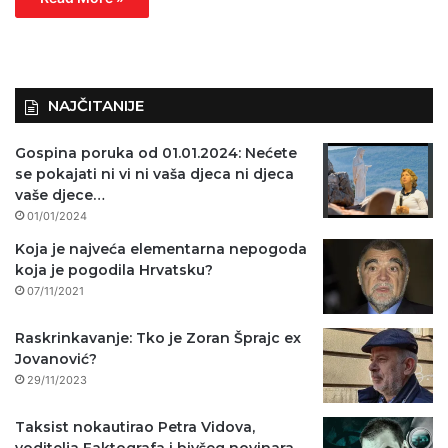
NAJČITANIJE
Gospina poruka od 01.01.2024: Nećete
se pokajati ni vi ni vaša djeca ni djeca
vaše djece…
01/01/2024
Koja je najveća elementarna nepogoda
koja je pogodila Hrvatsku?
07/11/2021
Raskrinkavanje: Tko je Zoran Šprajc ex
Jovanović?
29/11/2023
Taksist nokautirao Petra Vidova,
voditelja Faktografa i bivšeg novinara