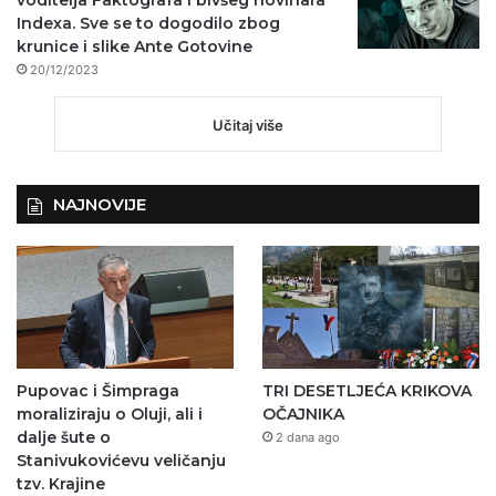
Indexa. Sve se to dogodilo zbog
krunice i slike Ante Gotovine
20/12/2023
Učitaj više
NAJNOVIJE
Pupovac i Šimpraga
TRI DESETLJEĆA KRIKOVA
moraliziraju o Oluji, ali i
OČAJNIKA
dalje šute o
2 dana ago
Stanivukovićevu veličanju
tzv. Krajine