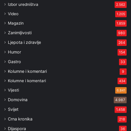
Izbor uredništva
2.562
Video
1.205
Magazin
1.859
Zanimljivosti
980
Ljepota i zdravlje
264
Humor
154
Gastro
33
Kolumne i komentari
9
Kolumne i komentari
434
Vijesti
6.841
Domovina
4.987
Svijet
1.458
Crna kronika
218
Dijaspora
36