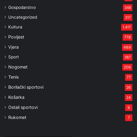
Gospodarstvo
348
Uncategorized
317
Kultura
1.417
Povijest
778
Vjera
489
Sport
387
Nogomet
206
Tenis
77
Borilački sportovi
26
Košarka
24
Ostali sportovi
9
Rukomet
7