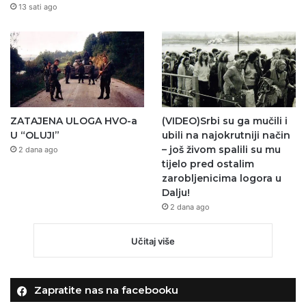
13 sati ago
ZATAJENA ULOGA HVO-a
(VIDEO)Srbi su ga mučili i
U “OLUJI”
ubili na najokrutniji način
– još živom spalili su mu
2 dana ago
tijelo pred ostalim
zarobljenicima logora u
Dalju!
2 dana ago
Učitaj više
Zapratite nas na facebooku