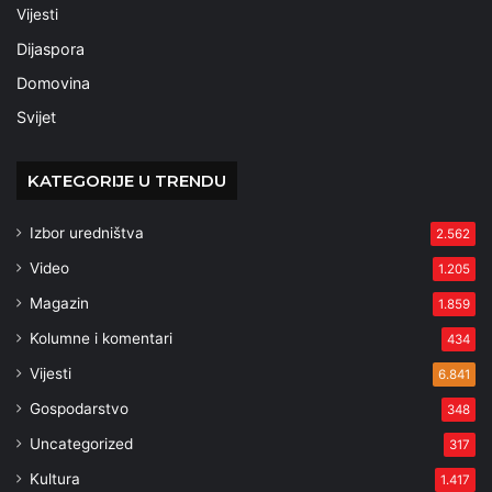
Vijesti
Dijaspora
Domovina
Svijet
KATEGORIJE U TRENDU
Izbor uredništva
2.562
Video
1.205
Magazin
1.859
Kolumne i komentari
434
Vijesti
6.841
Gospodarstvo
348
Uncategorized
317
Kultura
1.417