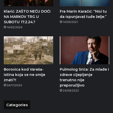
Klarić: ZAŠTO NEĆU DOĆI
Fra Marin Karačić: “Nisi tu
NA MARKOV TRG U
da ispunjavaš tuđe želje.”
SUBOTU 17.2.24.?
14/06/2021
14/02/2024
Borovica kod Vareša-
Pulmolog Srića: Za mlađe i
istina koja se ne smije
zdrave cijepljenje
znati?!
trenutno nije
preporučljivo
04/11/2024
24/09/2022
Categories