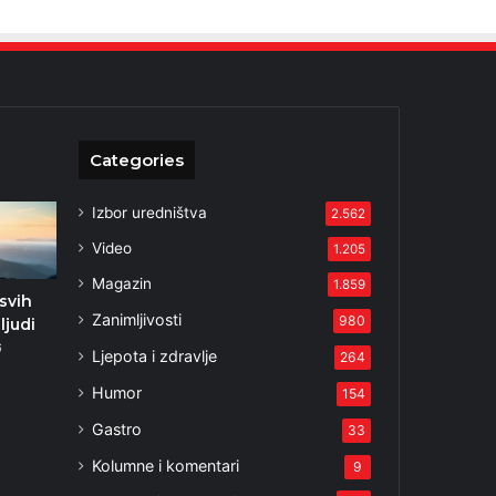
Categories
Izbor uredništva
2.562
Video
1.205
Magazin
1.859
svih
Zanimljivosti
980
ljudi
6
Ljepota i zdravlje
264
Humor
154
Gastro
33
Kolumne i komentari
9