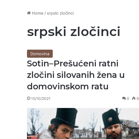
Home
/
srpski zločinci
srpski zločinci
Domovina
Sotin–Prešućeni ratni
zločini silovanih žena u
domovinskom ratu
15/10/2021
0
9