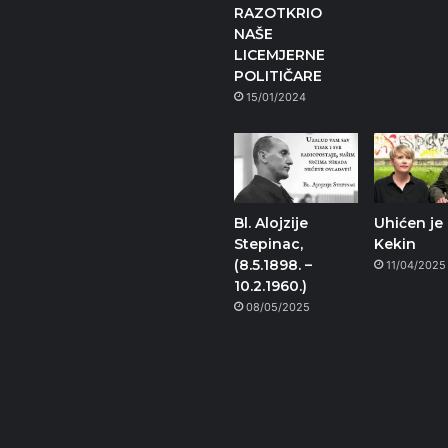
RAZOTKRIO
NAŠE
LICEMJERNE
POLITIČARE
15/01/2024
Bl. Alojzije
Uhićen je 
Stepinac,
Kekin
(8.5.1898. –
11/04/2025
10.2.1960.)
08/05/2025