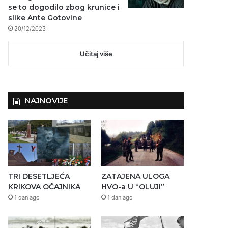
se to dogodilo zbog krunice i
slike Ante Gotovine
20/12/2023
Učitaj više
NAJNOVIJE
TRI DESETLJEĆA
ZATAJENA ULOGA
KRIKOVA OČAJNIKA
HVO-a U “OLUJI”
1 dan ago
1 dan ago