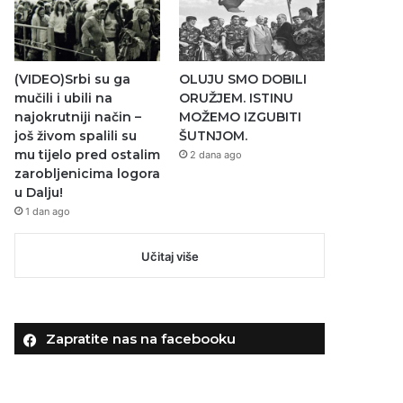
(VIDEO)Srbi su ga
OLUJU SMO DOBILI
mučili i ubili na
ORUŽJEM. ISTINU
najokrutniji način –
MOŽEMO IZGUBITI
još živom spalili su
ŠUTNJOM.
mu tijelo pred ostalim
2 dana ago
zarobljenicima logora
u Dalju!
1 dan ago
Učitaj više
Zapratite nas na facebooku