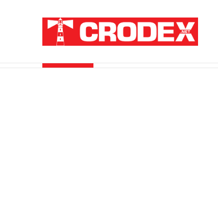
Breaking News
ZATAJENA ULOGA HVO-a U “OLUJI”