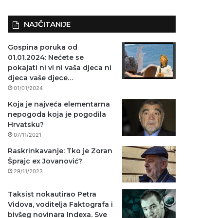
NAJČITANIJE
Gospina poruka od
01.01.2024: Nećete se
pokajati ni vi ni vaša djeca ni
djeca vaše djece…
01/01/2024
Koja je najveća elementarna
nepogoda koja je pogodila
Hrvatsku?
07/11/2021
Raskrinkavanje: Tko je Zoran
Šprajc ex Jovanović?
29/11/2023
Taksist nokautirao Petra
Vidova, voditelja Faktografa i
bivšeg novinara Indexa. Sve