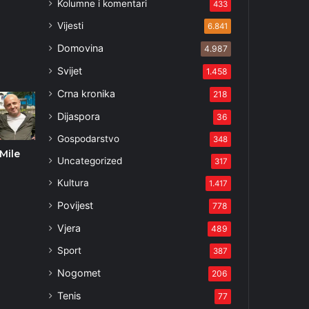
Kolumne i komentari
433
Vijesti
6.841
Domovina
4.987
Svijet
1.458
Crna kronika
218
Dijaspora
36
Gospodarstvo
348
Mile
Uncategorized
317
Kultura
1.417
Povijest
778
Vjera
489
Sport
387
Nogomet
206
Tenis
77