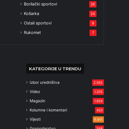
Borilački sportovi
26
Košarka
24
Ostali sportovi
9
Rukomet
7
KATEGORIJE U TRENDU
Izbor uredništva
2.562
Video
1.205
Magazin
1.859
Kolumne i komentari
433
Vijesti
6.841
Gospodarstvo
348