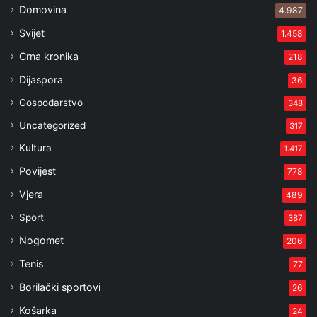
Domovina
4.987
Svijet
1.458
Crna kronika
218
Dijaspora
36
Gospodarstvo
348
Uncategorized
317
Kultura
1.417
Povijest
778
Vjera
489
Sport
387
Nogomet
206
Tenis
77
Borilački sportovi
26
Košarka
24