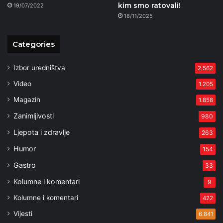
kim smo ratovali!
19/07/2022
18/11/2025
Categories
Izbor uredništva
2.562
Video
1.205
Magazin
1.858
Zanimljivosti
980
Ljepota i zdravlje
263
Humor
154
Gastro
33
Kolumne i komentari
9
Kolumne i komentari
422
Vijesti
6.841