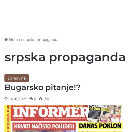
Home
/
srpska propaganda
srpska propaganda
Domovina
Bugarsko pitanje!?
21/10/2022
0
156