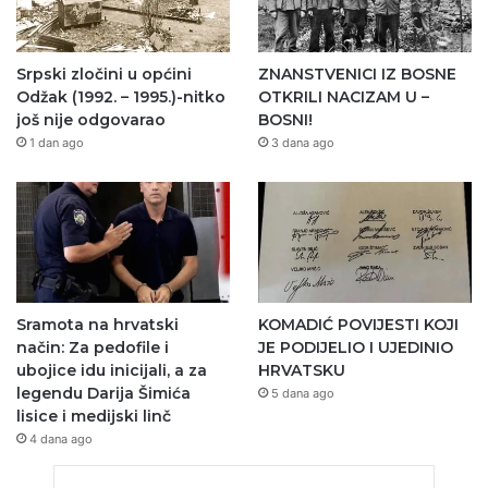
Srpski zločini u općini
ZNANSTVENICI IZ BOSNE
Odžak (1992. – 1995.)-nitko
OTKRILI NACIZAM U –
još nije odgovarao
BOSNI!
1 dan ago
3 dana ago
Sramota na hrvatski
KOMADIĆ POVIJESTI KOJI
način: Za pedofile i
JE PODIJELIO I UJEDINIO
ubojice idu inicijali, a za
HRVATSKU
legendu Darija Šimića
5 dana ago
lisice i medijski linč
4 dana ago