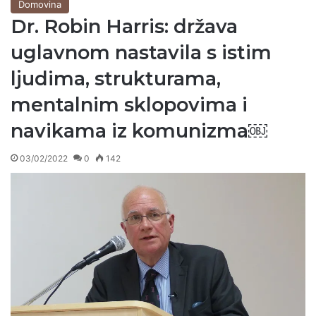
Domovina
Dr. Robin Harris: država
uglavnom nastavila s istim
ljudima, strukturama,
mentalnim sklopovima i
navikama iz komunizma￼
03/02/2022
0
142