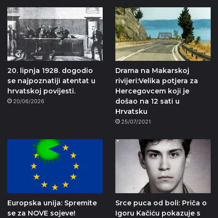
20. lipnja 1928. dogodio
Drama na Makarskoj
se najpoznatiji atentat u
rivijeri:Velika potjera za
hrvatskoj povijesti.
Hercegovcem koji je
došao na 12 sati u
20/06/2026
Hrvatsku
25/07/2021
Europska unija: Spremite
Srce puca od boli: Priča o
se za NOVE sojeve!
Igoru Kačiću pokazuje s