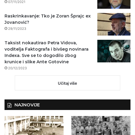
07/11/2021
Raskrinkavanje: Tko je Zoran Šprajc ex
Jovanović?
29/11/2023
Taksist nokautirao Petra Vidova,
voditelja Faktografa i bivšeg novinara
Indexa. Sve se to dogodilo zbog
krunice i slike Ante Gotovine
20/12/2023
Učitaj više
NAJNOVIJE