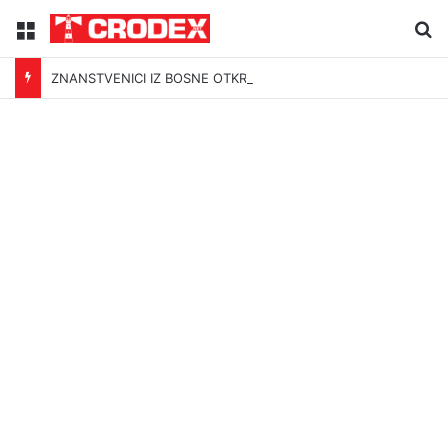
Menu
Tr
ZNANSTVENICI IZ BOSNE OTKRILI NACIZAM U – BOSNI!