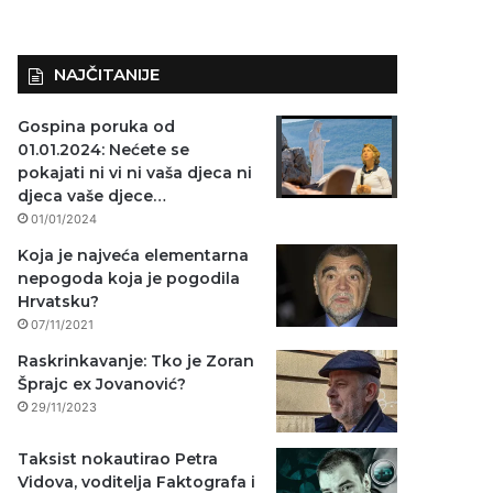
NAJČITANIJE
Gospina poruka od
01.01.2024: Nećete se
pokajati ni vi ni vaša djeca ni
djeca vaše djece…
01/01/2024
Koja je najveća elementarna
nepogoda koja je pogodila
Hrvatsku?
07/11/2021
Raskrinkavanje: Tko je Zoran
Šprajc ex Jovanović?
29/11/2023
Taksist nokautirao Petra
Vidova, voditelja Faktografa i