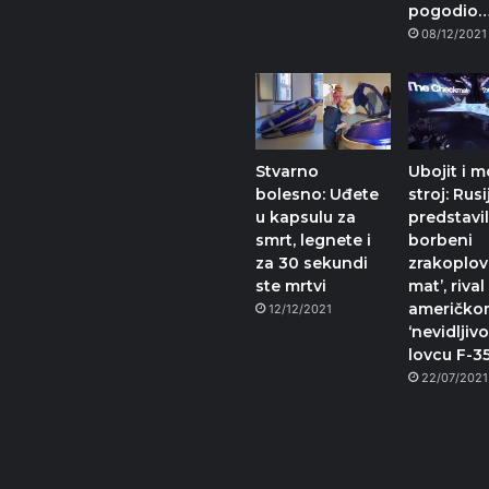
pogodio
08/12/2021
Stvarno
Ubojit i 
bolesno: Uđete
stroj: Rusi
u kapsulu za
predstavi
smrt, legnete i
borbeni
za 30 sekundi
zrakoplov
ste mrtvi
mat’, rival
američko
12/12/2021
‘nevidljiv
lovcu F-3
22/07/2021