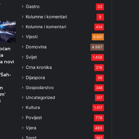
…
Gastro
33
Kolumne i komentari
9
Kolumne i komentari
434
Vijesti
6.841
Domovina
4.987
moćan
ja
Svijet
1.458
la novi
Crna kronika
218
’Šah-
Dijaspora
36
Gospodarstvo
m
348
om’
Uncategorized
317
5
Kultura
1.417
Povijest
778
Vjera
489
Sport
387