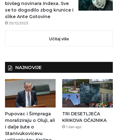
bivšeg novinara Indexa. Sve
se to dogodilo zbog krunice i
slike Ante Gotovine
20/12/2023
Učitaj više
NAJNOVIJE
Pupovac i Šimpraga
TRI DESETLJEĆA
moraliziraju o Oluji, ali
KRIKOVA OČAJNIKA
i dalje šute o
1 dan ago
Stanivukovićevu