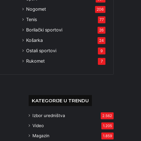
Nogomet
206
Tenis
77
Borilački sportovi
26
Košarka
24
Ostali sportovi
9
Rukomet
7
KATEGORIJE U TRENDU
Izbor uredništva
2.562
Video
1.205
Magazin
1.859