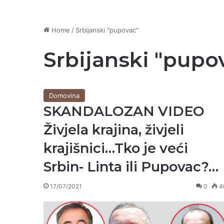
Home
/
Srbijanski "pupovac"
Srbijanski "pupo
Domovina
SKANDALOZAN VIDEO
Živjela krajina, živjeli
krajišnici…Tko je veći
Srbin- Linta ili Pupovac?…
17/07/2021
0
4