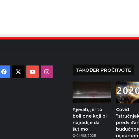
TAKOĐER PROČITAJTE
Facebook
X
YouTube
Instagram
Pjevati, jer to
Covid
boli one koji bi
”stručnja
najradije da
predviđan
šutimo
budućnost
nijednom 
04/08/2025