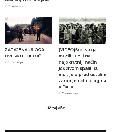
veličanju tzv. Krajine
2 sata ago
ZATAJENA ULOGA
(VIDEO)Srbi su ga
HVO-a U “OLUJI”
mučili i ubili na
najokrutniji način –
1 dan ago
još živom spalili su
mu tijelo pred ostalim
zarobljenicima logora
u Dalju!
2 dana ago
Učitaj više