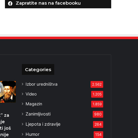
Zapratite nas na facebooku
Categories
Izbor uredništva
2.562
Video
1.205
Magazin
1.859
Zanimljivosti
980
k” za
je
Ljepota i zdravlje
264
i još
Humor
nije
154