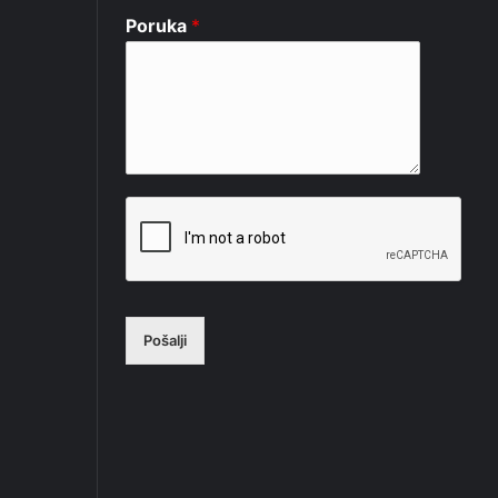
Poruka
*
Pošalji