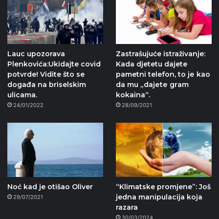
Lauc upozorava
Zastrašujuće istraživanje:
Plenkovića:Ukidajte covid
Kada djetetu dajete
potvrde! Vidite što se
pametni telefon, tо је kао
događa na briselskim
dа mu „dајеtе grаm
ulicama.
kоkаіnа“.
24/01/2022
28/09/2021
Noć kad je otišao Oliver
“Klimatske promjene”: Još
jedna manipulacija koja
29/07/2021
razara
30/03/2024