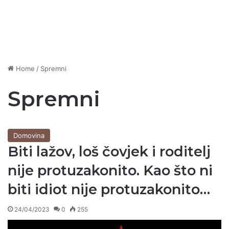
Home
/
Spremni
Spremni
Domovina
Biti lažov, loš čovjek i roditelj
nije protuzakonito. Kao što ni
biti idiot nije protuzakonito…
24/04/2023
0
255