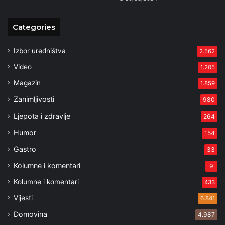
Categories
Izbor uredništva
2.562
Video
1.205
Magazin
1.859
Zanimljivosti
980
Ljepota i zdravlje
264
Humor
154
Gastro
33
Kolumne i komentari
9
Kolumne i komentari
433
Vijesti
6.841
Domovina
4.987