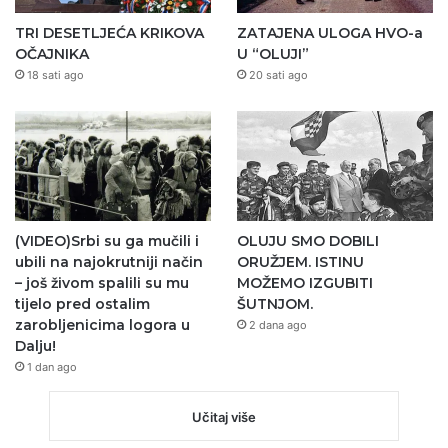
TRI DESETLJEĆA KRIKOVA
ZATAJENA ULOGA HVO-a
OČAJNIKA
U “OLUJI”
18 sati ago
20 sati ago
(VIDEO)Srbi su ga mučili i
OLUJU SMO DOBILI
ubili na najokrutniji način
ORUŽJEM. ISTINU
– još živom spalili su mu
MOŽEMO IZGUBITI
tijelo pred ostalim
ŠUTNJOM.
zarobljenicima logora u
2 dana ago
Dalju!
1 dan ago
Učitaj više