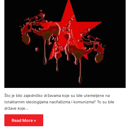
Što je bilo zajedničko državama koje su bile utemeljene na
totalitarnim ideologijama nacifašizma i komunizma? To su bile
države koje…
Read More »