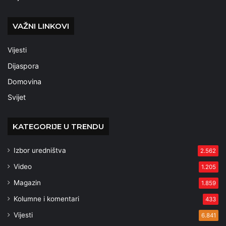
VAŽNI LINKOVI
Vijesti
Dijaspora
Domovina
Svijet
KATEGORIJE U TRENDU
Izbor uredništva
2.562
Video
1.205
Magazin
1.859
Kolumne i komentari
433
Vijesti
6.841