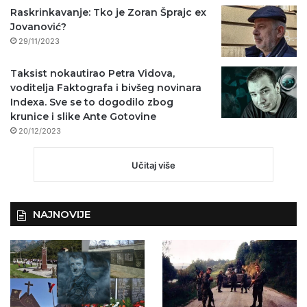
Raskrinkavanje: Tko je Zoran Šprajc ex
Jovanović?
29/11/2023
Taksist nokautirao Petra Vidova,
voditelja Faktografa i bivšeg novinara
Indexa. Sve se to dogodilo zbog
krunice i slike Ante Gotovine
20/12/2023
Učitaj više
NAJNOVIJE