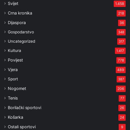
Svijet
1.458
Crna kronika
218
Dijaspora
36
Gospodarstvo
348
Uncategorized
317
Kultura
1.417
Povijest
778
Vjera
489
Sport
387
Nogomet
206
Tenis
77
Borilački sportovi
26
Košarka
24
Ostali sportovi
9