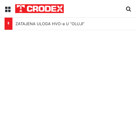
Menu
Tr
ZATAJENA ULOGA HVO-a U “OLUJI”