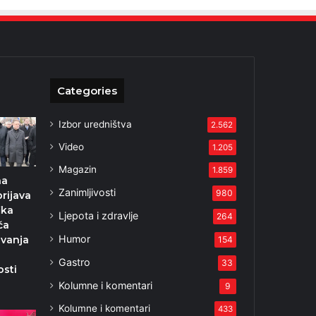
Categories
Izbor uredništva
2.562
Video
1.205
Magazin
1.859
na
Zanimljivosti
980
rijava
ika
Ljepota i zdravlje
264
ća
Humor
ivanja
154
Gastro
33
osti
Kolumne i komentari
9
Kolumne i komentari
433