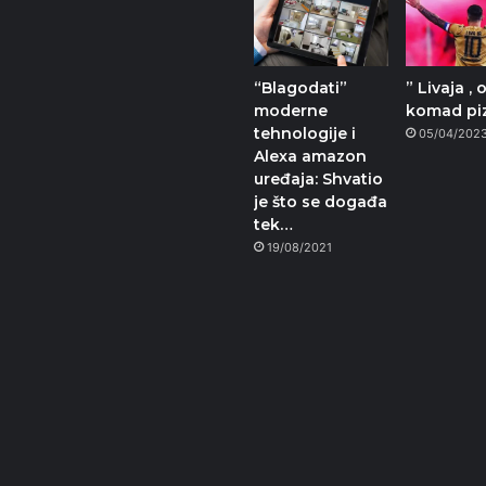
“Blagodati”
” Livaja , 
moderne
komad pi
tehnologije i
05/04/202
Alexa amazon
uređaja: Shvatio
je što se događa
tek…
19/08/2021