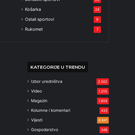
Košarka
24
Ostali sportovi
9
Rukomet
7
KATEGORIJE U TRENDU
Izbor uredništva
2.562
Video
1.205
Magazin
1.859
Kolumne i komentari
433
Vijesti
6.841
Gospodarstvo
348