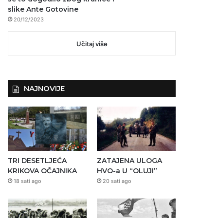
slike Ante Gotovine
20/12/2023
Učitaj više
NAJNOVIJE
TRI DESETLJEĆA
ZATAJENA ULOGA
KRIKOVA OČAJNIKA
HVO-a U “OLUJI”
18 sati ago
20 sati ago