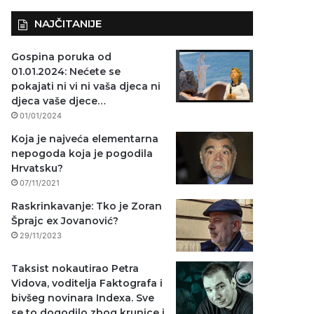
NAJČITANIJE
Gospina poruka od
01.01.2024: Nećete se
pokajati ni vi ni vaša djeca ni
djeca vaše djece…
01/01/2024
Koja je najveća elementarna
nepogoda koja je pogodila
Hrvatsku?
07/11/2021
Raskrinkavanje: Tko je Zoran
Šprajc ex Jovanović?
29/11/2023
Taksist nokautirao Petra
Vidova, voditelja Faktografa i
bivšeg novinara Indexa. Sve
se to dogodilo zbog krunice i