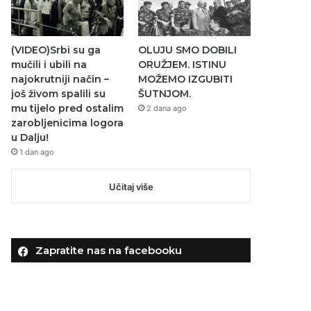
(VIDEO)Srbi su ga
OLUJU SMO DOBILI
mučili i ubili na
ORUŽJEM. ISTINU
najokrutniji način –
MOŽEMO IZGUBITI
još živom spalili su
ŠUTNJOM.
mu tijelo pred ostalim
2 dana ago
zarobljenicima logora
u Dalju!
1 dan ago
Učitaj više
Zapratite nas na facebooku