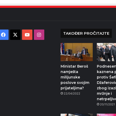
TAKOĐER PROČITAJTE
Facebook
X
YouTube
Instagram
Ministar Beroš
Podnese
namješta
kaznena p
milijunske
protiv Šef
poslove svojim
Džaferovi
prijateljima?
zbog izaz
mržnje i
22/04/2022
netrpeljiv
20/11/2021