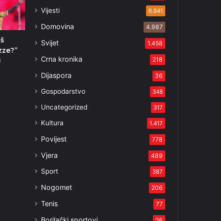
Vijesti
6.841
Domovina
4.987
oš
Svijet
1.458
zze?”
Crna kronika
218
3
Dijaspora
36
Gospodarstvo
348
Uncategorized
317
Kultura
1.417
Povijest
778
Vjera
489
Sport
387
Nogomet
206
Tenis
77
Borilački sportovi
26