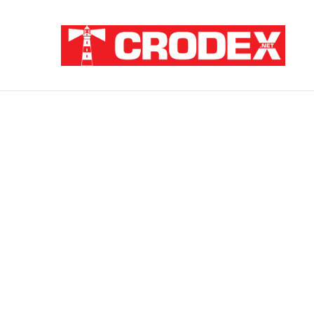
Breaking News
ZATAJENA ULOGA HVO-a U “OLUJI”