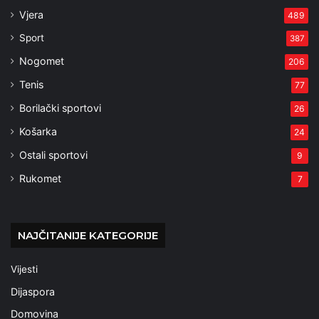
Vjera
489
Sport
387
Nogomet
206
Tenis
77
Borilački sportovi
26
Košarka
24
Ostali sportovi
9
Rukomet
7
NAJČITANIJE KATEGORIJE
Vijesti
Dijaspora
Domovina