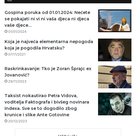
Gospina poruka od 01.01.2024: Nećete
se pokajati ni vi ni vaša djeca ni djeca
vaše djece…
01/01/2024
Koja je najveća elementarna nepogoda
koja je pogodila Hrvatsku?
07/11/2021
Raskrinkavanje: Tko je Zoran Šprajc ex
Jovanović?
29/11/2023
Taksist nokautirao Petra Vidova,
voditelja Faktografa i bivšeg novinara
Indexa. Sve se to dogodilo zbog
krunice i slike Ante Gotovine
20/12/2023