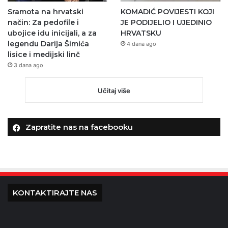
Sramota na hrvatski
KOMADIĆ POVIJESTI KOJI
način: Za pedofile i
JE PODIJELIO I UJEDINIO
ubojice idu inicijali, a za
HRVATSKU
legendu Darija Šimića
4 dana ago
lisice i medijski linč
3 dana ago
Učitaj više
Zapratite nas na facebooku
KONTAKTIRAJTE NAS