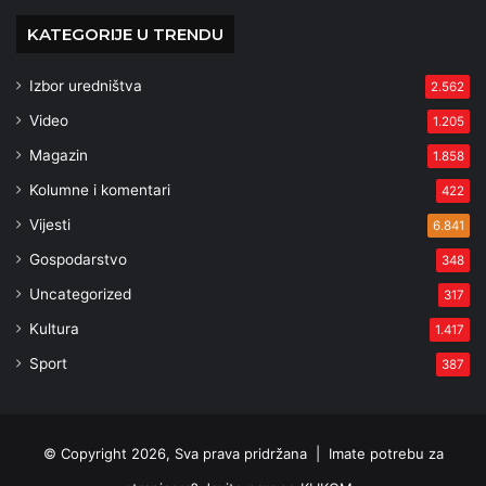
KATEGORIJE U TRENDU
Izbor uredništva
2.562
Video
1.205
Magazin
1.858
Kolumne i komentari
422
Vijesti
6.841
Gospodarstvo
348
Uncategorized
317
Kultura
1.417
Sport
387
© Copyright 2026, Sva prava pridržana |
Imate potrebu za