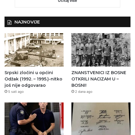
Učitaj više
NAJNOVIJE
Srpski zločini u općini
ZNANSTVENICI IZ BOSNE
Odžak (1992. – 1995.)-nitko
OTKRILI NACIZAM U –
još nije odgovarao
BOSNI!
5 sati ago
2 dana ago