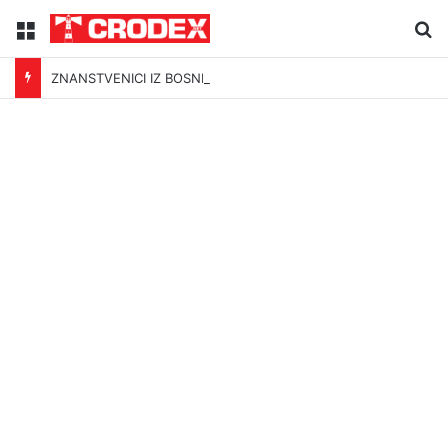
Menu
Tr
ZNANSTVENICI IZ BOSNE OTKRILI NACIZAM U – BOSNI!