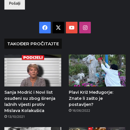
Pošalji
Facebook
X
YouTube
Instagram
TAKOĐER PROČITAJTE
Sanja Modrić i Novi list
Plavi Križ Međugorje:
osuđeni su zbog širenja
Znate li zašto je
lažnih vijesti protiv
postavljen?
Mislava Kolakušića
16/06/2022
13/10/2021