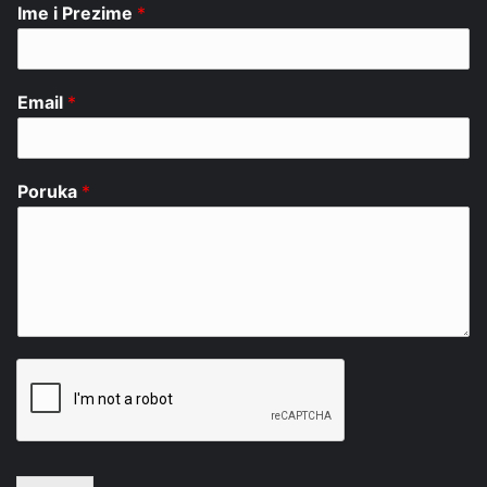
Ime i Prezime
*
Email
*
Poruka
*