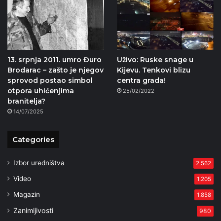
13. srpnja 2011. umro Đuro
Uživo: Ruske snage u
Brodarac – zašto je njegov
Kijevu. Tenkovi blizu
sprovod postao simbol
centra grada!
otpora uhićenjima
25/02/2022
branitelja?
14/07/2025
Categories
Izbor uredništva
2.562
Video
1.205
Magazin
1.858
Zanimljivosti
980