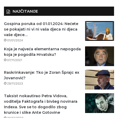
NAJČITANIJE
Gospina poruka od 01.01.2024: Nećete
se pokajati ni vi ni vaša djeca ni djeca
vaše djece…
01/01/2024
Koja je najveća elementarna nepogoda
koja je pogodila Hrvatsku?
07/11/2021
Raskrinkavanje: Tko je Zoran Šprajc ex
Jovanović?
29/11/2023
Taksist nokautirao Petra Vidova,
voditelja Faktografa i bivšeg novinara
Indexa. Sve se to dogodilo zbog
krunice i slike Ante Gotovine