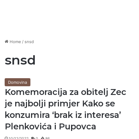
Home
/
snsd
snsd
Domovina
Komemoracija za obitelj Zec
je najbolji primjer Kako se
konzumira ‘brak iz interesa’
Plenkovića i Pupovca
10/12/2022
0
86