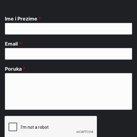
Ime i Prezime
*
Email
*
Poruka
*