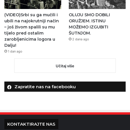
(VIDEO)Srbi su ga mučili i
OLUJU SMO DOBILI
ubili na najokrutniji način
ORUŽJEM. ISTINU
– još živom spalili su mu
MOŽEMO IZGUBITI
tijelo pred ostalim
ŠUTNJOM.
zarobljenicima logora u
2 dana ago
Dalju!
1 dan ago
Učitaj više
Zapratite nas na facebooku
KONTAKTIRAJTE NAS