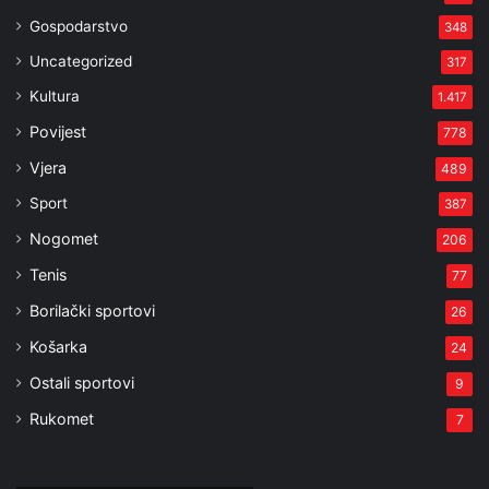
Gospodarstvo
348
Uncategorized
317
Kultura
1.417
Povijest
778
Vjera
489
Sport
387
Nogomet
206
Tenis
77
Borilački sportovi
26
Košarka
24
Ostali sportovi
9
Rukomet
7