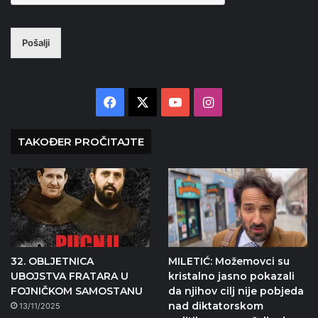
Pošalji
Facebook
X
YouTube
Instagram
TAKOĐER PROČITAJTE
32. OBLJETNICA
MILETIĆ: Možemovci su
UBOJSTVA FRATARA U
kristalno jasno pokazali
FOJNIČKOM SAMOSTANU
da njihov cilj nije pobjeda
nad diktatorskom
13/11/2025