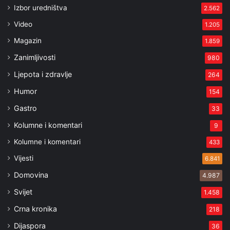
Izbor uredništva
2.562
Video
1.205
Magazin
1.859
Zanimljivosti
980
Ljepota i zdravlje
264
Humor
154
Gastro
33
Kolumne i komentari
9
Kolumne i komentari
433
Vijesti
6.841
Domovina
4.987
Svijet
1.458
Crna kronika
218
Dijaspora
36