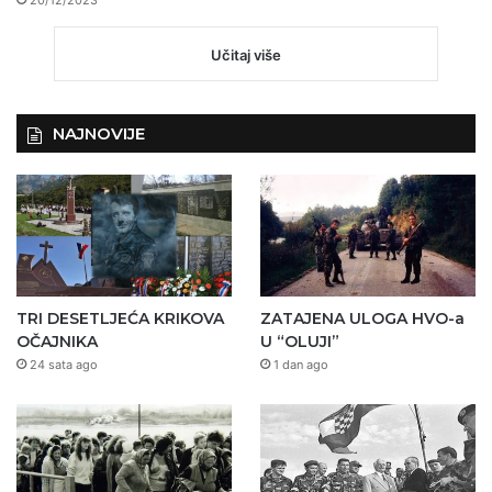
20/12/2023
Učitaj više
NAJNOVIJE
TRI DESETLJEĆA KRIKOVA
ZATAJENA ULOGA HVO-a
OČAJNIKA
U “OLUJI”
24 sata ago
1 dan ago