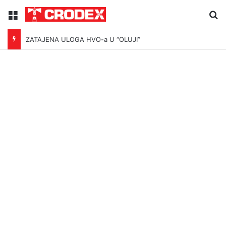
Menu
Tr
ZATAJENA ULOGA HVO-a U “OLUJI”