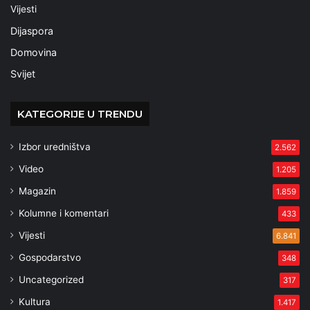
Vijesti
Dijaspora
Domovina
Svijet
KATEGORIJE U TRENDU
Izbor uredništva
2.562
Video
1.205
Magazin
1.859
Kolumne i komentari
433
Vijesti
6.841
Gospodarstvo
348
Uncategorized
317
Kultura
1.417