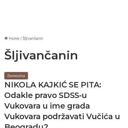
Home
/
Šljivančanin
Šljivančanin
Domovina
NIKOLA KAJKIĆ SE PITA:
Odakle pravo SDSS-u
Vukovara u ime grada
Vukovara podržavati Vučića u
Beogradu?