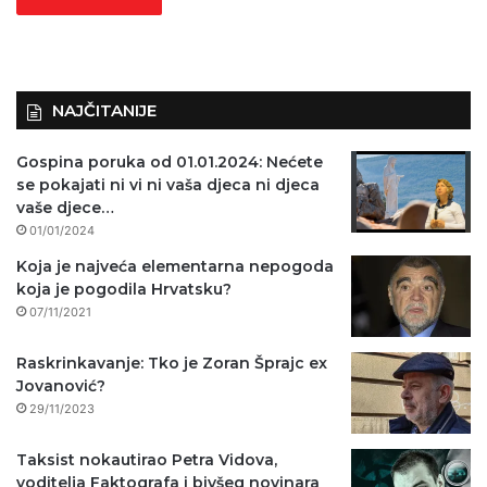
NAJČITANIJE
Gospina poruka od 01.01.2024: Nećete
se pokajati ni vi ni vaša djeca ni djeca
vaše djece…
01/01/2024
Koja je najveća elementarna nepogoda
koja je pogodila Hrvatsku?
07/11/2021
Raskrinkavanje: Tko je Zoran Šprajc ex
Jovanović?
29/11/2023
Taksist nokautirao Petra Vidova,
voditelja Faktografa i bivšeg novinara