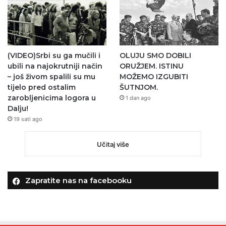
(VIDEO)Srbi su ga mučili i
OLUJU SMO DOBILI
ubili na najokrutniji način
ORUŽJEM. ISTINU
– još živom spalili su mu
MOŽEMO IZGUBITI
tijelo pred ostalim
ŠUTNJOM.
zarobljenicima logora u
1 dan ago
Dalju!
19 sati ago
Učitaj više
Zapratite nas na facebooku