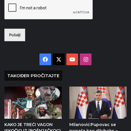
Pošalji
Facebook
X
YouTube
Instagram
TAKOĐER PROČITAJTE
KAKO JE TREĆI VAGON
Milanović:Pupovac se
ISKOČIO IZ (BOŠNJAČKOG)
ponaša kao džuboks –