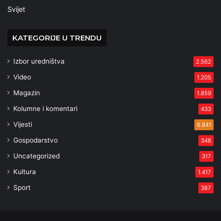
Svijet
KATEGORIJE U TRENDU
Izbor uredništva
2.562
Video
1.205
Magazin
1.859
Kolumne i komentari
433
Vijesti
6.841
Gospodarstvo
348
Uncategorized
317
Kultura
1.417
Sport
387