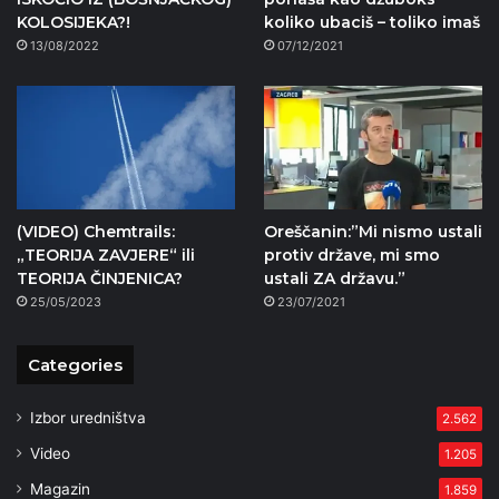
KOLOSIJEKA?!
koliko ubaciš – toliko imaš
13/08/2022
07/12/2021
(VIDEO) Chemtrails:
Oreščanin:”Mi nismo ustali
„TEORIJA ZAVJERE“ ili
protiv države, mi smo
TEORIJA ČINJENICA?
ustali ZA državu.”
25/05/2023
23/07/2021
Categories
Izbor uredništva
2.562
Video
1.205
Magazin
1.859