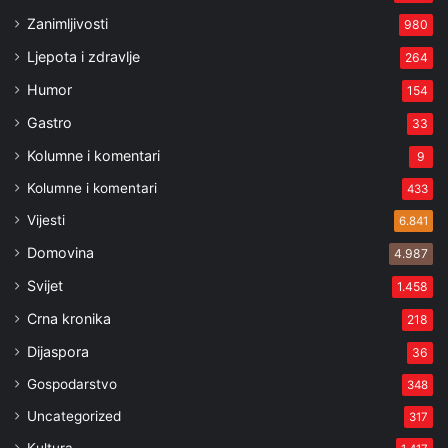
Zanimljivosti
980
Ljepota i zdravlje
264
Humor
154
Gastro
33
Kolumne i komentari
9
Kolumne i komentari
433
Vijesti
6.841
Domovina
4.987
Svijet
1.458
Crna kronika
218
Dijaspora
36
Gospodarstvo
348
Uncategorized
317