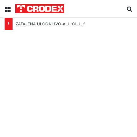
Menu
Tr
ZATAJENA ULOGA HVO-a U “OLUJI”