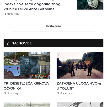
Indexa. Sve se to dogodilo zbog
krunice i slike Ante Gotovine
20/12/2023
Učitaj više
NAJNOVIJE
TRI DESETLJEĆA KRIKOVA
ZATAJENA ULOGA HVO-a
OČAJNIKA
U “OLUJI”
11 sati ago
13 sati ago