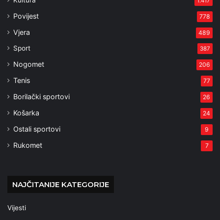
Kultura
1.417
Povijest
778
Vjera
489
Sport
387
Nogomet
206
Tenis
77
Borilački sportovi
26
Košarka
24
Ostali sportovi
9
Rukomet
7
NAJČITANIJE KATEGORIJE
Vijesti