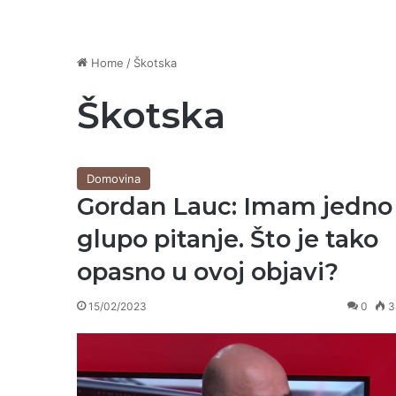
Home
/
Škotska
Škotska
Domovina
Gordan Lauc: Imam jedno
glupo pitanje. Što je tako
opasno u ovoj objavi?
15/02/2023
0
3