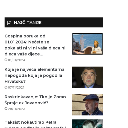
NAJČITANIJE
Gospina poruka od
01.01.2024: Nećete se
pokajati ni vi ni vaša djeca ni
djeca vaše djece…
01/01/2024
Koja je najveća elementarna
nepogoda koja je pogodila
Hrvatsku?
07/11/2021
Raskrinkavanje: Tko je Zoran
Šprajc ex Jovanović?
29/11/2023
Taksist nokautirao Petra