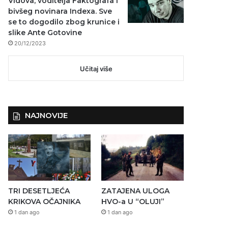
Vidova, voditelja Faktografa i
bivšeg novinara Indexa. Sve
se to dogodilo zbog krunice i
slike Ante Gotovine
20/12/2023
Učitaj više
NAJNOVIJE
TRI DESETLJEĆA
ZATAJENA ULOGA
KRIKOVA OČAJNIKA
HVO-a U “OLUJI”
1 dan ago
1 dan ago