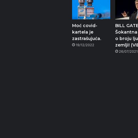
Moć covid-
BILL GATE
kartela je
Šokantna 
zastrašujuća.
o broju lj
zemlji! (V
19/12/2022
26/07/2021