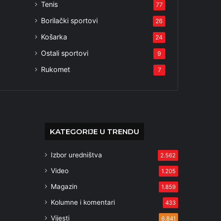
Tenis
77
Borilački sportovi
26
Košarka
24
Ostali sportovi
9
Rukomet
7
KATEGORIJE U TRENDU
Izbor uredništva
2.562
Video
1.205
Magazin
1.859
Kolumne i komentari
433
Vijesti
6.841