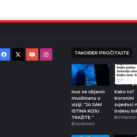
TAKOĐER PROČITAJTE
Facebook
X
YouTube
Instagram
Isus se objavio
Kako to?
muslimanu u
Koronini
viziji: “JA SAM
svjedoci 
ISTINA KOJU
Indexu šok
TRAŽITE “
01/08/2021
30/09/2022