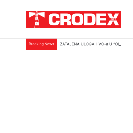
Breaking News
ZATAJENA ULOGA HVO-a U “OLUJI”