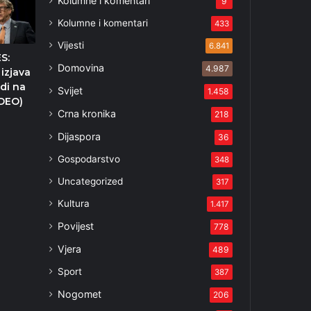
Kolumne i komentari
9
Kolumne i komentari
433
Vijesti
6.841
S:
Domovina
4.987
izjava
udi na
Svijet
1.458
IDEO)
Crna kronika
218
Dijaspora
36
Gospodarstvo
348
Uncategorized
317
Kultura
1.417
Povijest
778
Vjera
489
Sport
387
Nogomet
206