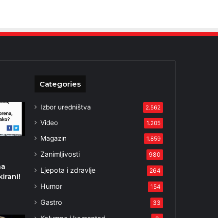
Categories
Izbor uredništva
2.562
Video
1.205
Magazin
1.859
Zanimljivosti
980
na
Ljepota i zdravlje
264
irani!
Humor
154
Gastro
33