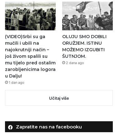
(VIDEO)Srbi su ga
OLUJU SMO DOBILI
mučili i ubili na
ORUŽJEM. ISTINU
najokrutniji način –
MOŽEMO IZGUBITI
još živom spalili su
ŠUTNJOM.
mu tijelo pred ostalim
2 dana ago
zarobljenicima logora
u Dalju!
1 dan ago
Učitaj više
Zapratite nas na facebooku