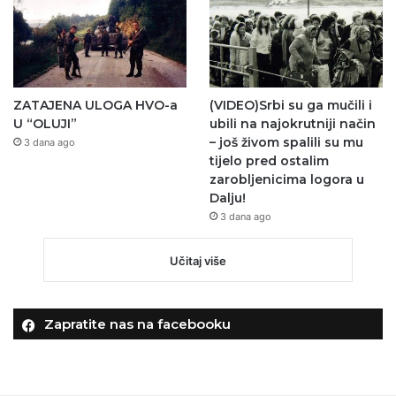
ZATAJENA ULOGA HVO-a
(VIDEO)Srbi su ga mučili i
U “OLUJI”
ubili na najokrutniji način
– još živom spalili su mu
3 dana ago
tijelo pred ostalim
zarobljenicima logora u
Dalju!
3 dana ago
Učitaj više
Zapratite nas na facebooku