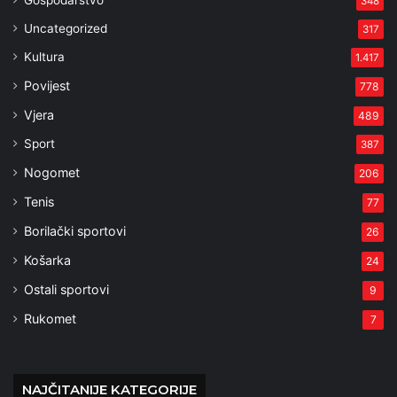
Gospodarstvo
348
Uncategorized
317
Kultura
1.417
Povijest
778
Vjera
489
Sport
387
Nogomet
206
Tenis
77
Borilački sportovi
26
Košarka
24
Ostali sportovi
9
Rukomet
7
NAJČITANIJE KATEGORIJE