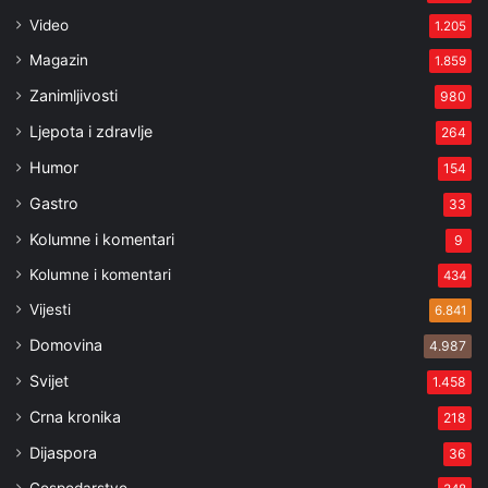
Video
1.205
Magazin
1.859
Zanimljivosti
980
Ljepota i zdravlje
264
Humor
154
Gastro
33
Kolumne i komentari
9
Kolumne i komentari
434
Vijesti
6.841
Domovina
4.987
Svijet
1.458
Crna kronika
218
Dijaspora
36