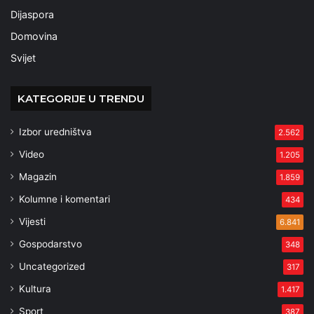
Dijaspora
Domovina
Svijet
KATEGORIJE U TRENDU
Izbor uredništva
2.562
Video
1.205
Magazin
1.859
Kolumne i komentari
434
Vijesti
6.841
Gospodarstvo
348
Uncategorized
317
Kultura
1.417
Sport
387