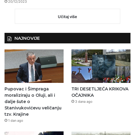
20/12/2023
Učitaj više
NAJNOVIJE
Pupovac i Šimpraga
TRI DESETLJEĆA KRIKOVA
moraliziraju o Oluji, ali i
OČAJNIKA
dalje šute o
3 dana ago
Stanivukovićevu veličanju
tzv. Krajine
1 dan ago