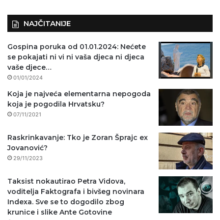
NAJČITANIJE
Gospina poruka od 01.01.2024: Nećete
se pokajati ni vi ni vaša djeca ni djeca
vaše djece…
01/01/2024
Koja je najveća elementarna nepogoda
koja je pogodila Hrvatsku?
07/11/2021
Raskrinkavanje: Tko je Zoran Šprajc ex
Jovanović?
29/11/2023
Taksist nokautirao Petra Vidova,
voditelja Faktografa i bivšeg novinara
Indexa. Sve se to dogodilo zbog
krunice i slike Ante Gotovine