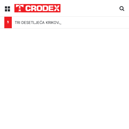
Menu
Tr
TRI DESETLJEĆA KRIKOVA OČAJNIKA