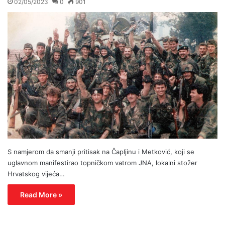
02/05/2023
0
901
S namjerom da smanji pritisak na Čapljinu i Metković, koji se
uglavnom manifestirao topničkom vatrom JNA, lokalni stožer
Hrvatskog vijeća…
Read More »