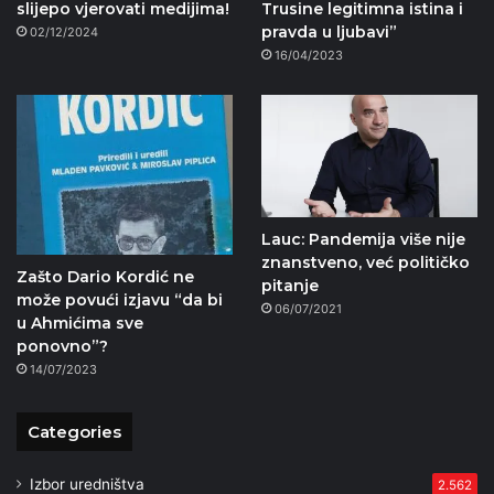
slijepo vjerovati medijima!
Trusine legitimna istina i
pravda u ljubavi”
02/12/2024
16/04/2023
Lauc: Pandemija više nije
znanstveno, već političko
Zašto Dario Kordić ne
pitanje
može povući izjavu “da bi
06/07/2021
u Ahmićima sve
ponovno”?
14/07/2023
Categories
Izbor uredništva
2.562