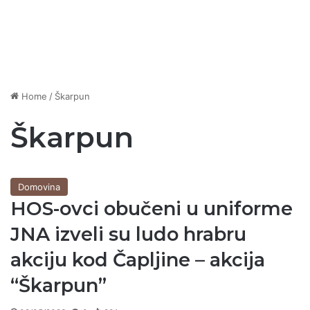
Home
/
Škarpun
Škarpun
Domovina
HOS-ovci obučeni u uniforme
JNA izveli su ludo hrabru
akciju kod Čapljine – akcija
“Škarpun”