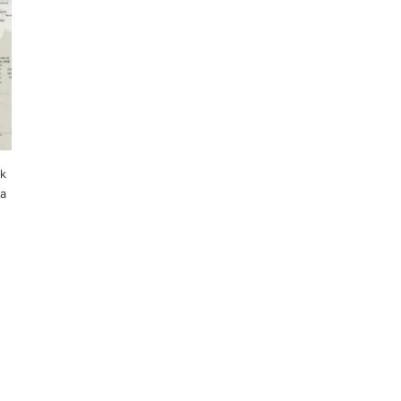
ak
ba