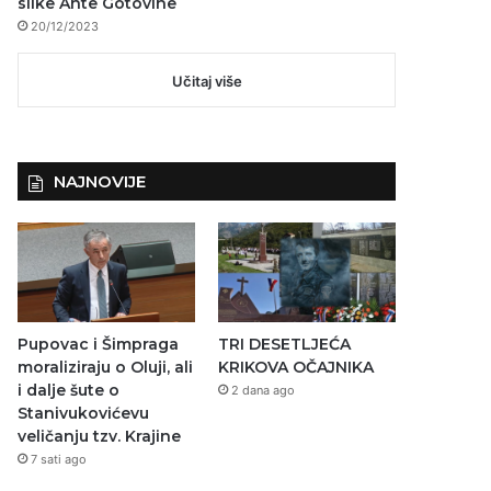
slike Ante Gotovine
20/12/2023
Učitaj više
NAJNOVIJE
Pupovac i Šimpraga
TRI DESETLJEĆA
moraliziraju o Oluji, ali
KRIKOVA OČAJNIKA
i dalje šute o
2 dana ago
Stanivukovićevu
veličanju tzv. Krajine
7 sati ago