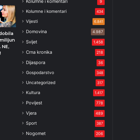
Kolumne i komentari
9
Kolumne i komentari
434
Vijesti
6.841
Domovina
4.987
dobila
milijun
Svijet
1.458
. NE,
Crna kronika
218
!
1
Dijaspora
36
Gospodarstvo
348
Uncategorized
317
Kultura
1.417
Povijest
778
Vjera
489
Sport
387
Nogomet
206