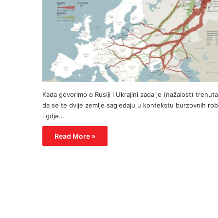
Kada govorimo o Rusiji i Ukrajini sada je (nažalost) trenut
da se te dvije zemlje sagledaju u kontekstu burzovnih ro
i gdje…
Read More »