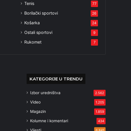
Tenis
77
Borilački sportovi
26
Košarka
24
Ostali sportovi
9
Rukomet
7
KATEGORIJE U TRENDU
Izbor uredništva
2.562
Video
1.205
Magazin
1.859
Kolumne i komentari
434
Vijesti
6.841