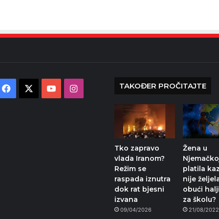
TAKOĐER PROČITAJTE
Facebook
X
YouTube
Instagram
Tko zapravo
Žena u
vlada Iranom?
Njemačko
Režim se
platila ka
raspada iznutra
nije željel
dok rat bjesni
obući halj
izvana
za školu?
09/04/2026
21/08/202