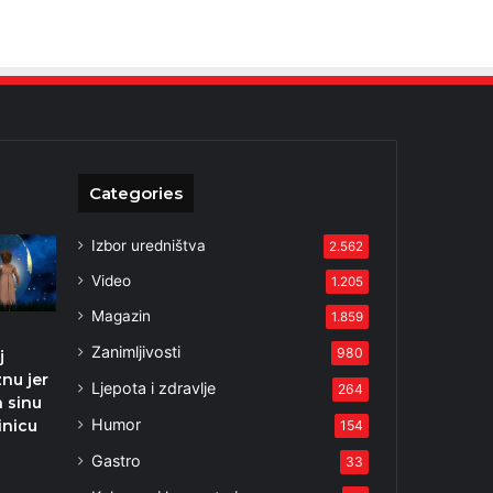
Categories
Izbor uredništva
2.562
Video
1.205
Magazin
1.859
Zanimljivosti
980
j
znu jer
Ljepota i zdravlje
264
a sinu
Humor
inicu
154
Gastro
33
2