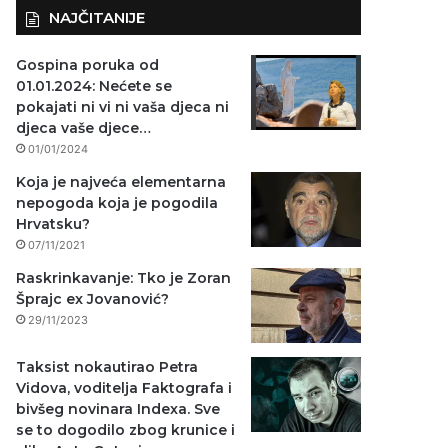
NAJČITANIJE
Gospina poruka od
01.01.2024: Nećete se
pokajati ni vi ni vaša djeca ni
djeca vaše djece…
01/01/2024
Koja je najveća elementarna
nepogoda koja je pogodila
Hrvatsku?
07/11/2021
Raskrinkavanje: Tko je Zoran
Šprajc ex Jovanović?
29/11/2023
Taksist nokautirao Petra
Vidova, voditelja Faktografa i
bivšeg novinara Indexa. Sve
se to dogodilo zbog krunice i