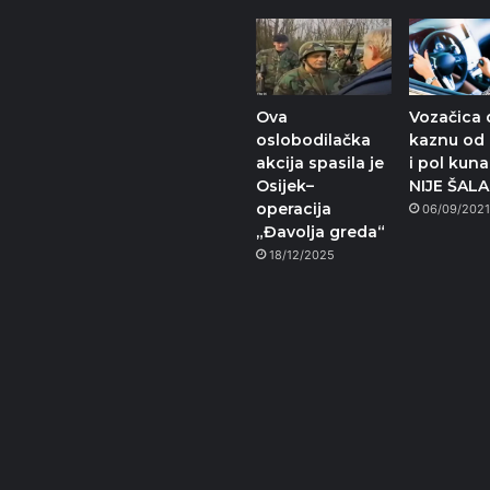
Ova
Vozačica 
oslobodilačka
kaznu od 
akcija spasila je
i pol kuna
Osijek–
NIJE ŠALA
operacija
06/09/202
„Đavolja greda“
18/12/2025