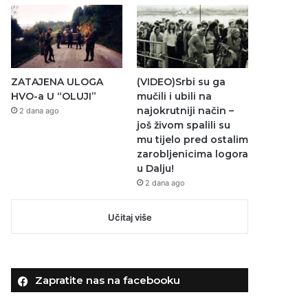
ZATAJENA ULOGA
(VIDEO)Srbi su ga
HVO-a U “OLUJI”
mučili i ubili na
najokrutniji način –
2 dana ago
još živom spalili su
mu tijelo pred ostalim
zarobljenicima logora
u Dalju!
2 dana ago
Učitaj više
Zapratite nas na facebooku