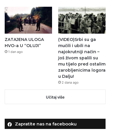
ZATAJENA ULOGA
(VIDEO)Srbi su ga
HVO-a U “OLUJI”
mučili i ubili na
najokrutniji način –
1 dan ago
još živom spalili su
mu tijelo pred ostalim
zarobljenicima logora
u Dalju!
2 dana ago
Učitaj više
Zapratite nas na facebooku