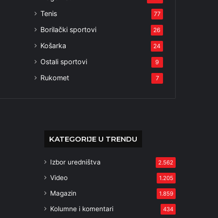
Tenis
77
Borilački sportovi
26
Košarka
24
Ostali sportovi
9
Rukomet
7
KATEGORIJE U TRENDU
Izbor uredništva
2.562
Video
1.205
Magazin
1.859
Kolumne i komentari
434