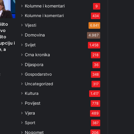
Kolumne i komentari
9
Kolumne i komentari
434
išto
Vijesti
6.841
tvo
Domovina
4.987
što
upciju i
Svijet
1.458
, a
Crna kronika
218
Dijaspora
36
Gospodarstvo
348
2
Uncategorized
317
Kultura
1.417
Povijest
778
Vjera
489
Sport
387
Nogomet
206