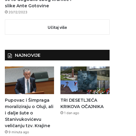
slike Ante Gotovine
20/12/2023
Učitaj više
NAJNOVIJE
Pupovac i Šimpraga
TRI DESETLJEĆA
moraliziraju o Oluji, ali
KRIKOVA OČAJNIKA
i dalje šute o
1 dan ago
Stanivukovićevu
veličanju tzv. Krajine
9 minuta ago