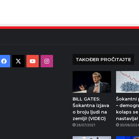
TAKOĐER PROČITAJTE
Facebook
X
YouTube
Instagram
BILL GATES:
Šokantni 
Šokantna izjava
– demogra
o broju ljudi na
kolaps se
zemlji! (VIDEO)
nastavlja!
26/07/2021
30/09/202