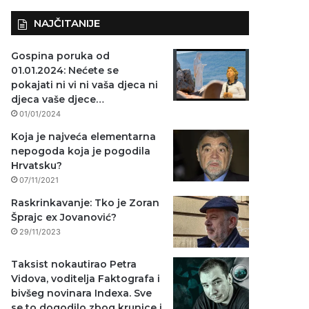
NAJČITANIJE
Gospina poruka od
01.01.2024: Nećete se
pokajati ni vi ni vaša djeca ni
djeca vaše djece…
01/01/2024
Koja je najveća elementarna
nepogoda koja je pogodila
Hrvatsku?
07/11/2021
Raskrinkavanje: Tko je Zoran
Šprajc ex Jovanović?
29/11/2023
Taksist nokautirao Petra
Vidova, voditelja Faktografa i
bivšeg novinara Indexa. Sve
se to dogodilo zbog krunice i