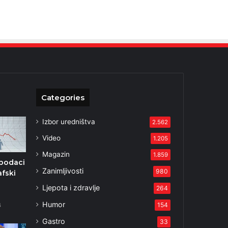
Categories
Izbor uredništva
2.562
Video
1.205
Magazin
1.859
podaci
Zanimljivosti
980
fski
Ljepota i zdravlje
264
Humor
154
4
Gastro
33