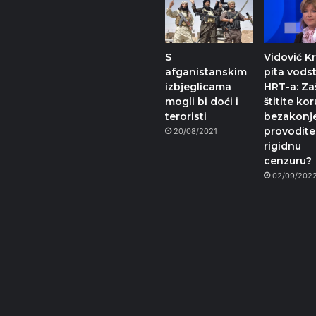
S
Vidović Kr
afganistanskim
pita vods
izbjeglicama
HRT-a: Za
mogli bi doći i
štitite kor
teroristi
bezakonje
provodite
20/08/2021
rigidnu
cenzuru?
02/09/202