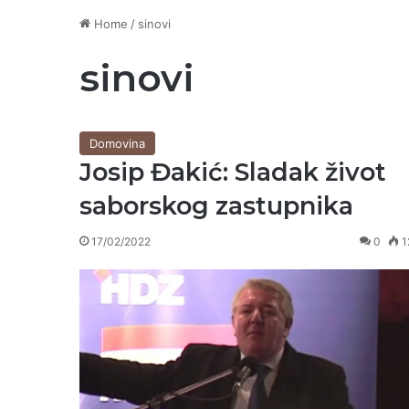
Home
/
sinovi
sinovi
Domovina
Josip Đakić: Sladak život
saborskog zastupnika
17/02/2022
0
1