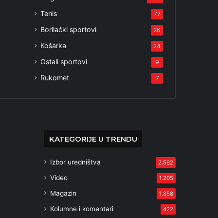
Tenis
77
Borilački sportovi
26
Košarka
24
Ostali sportovi
9
Rukomet
7
KATEGORIJE U TRENDU
Izbor uredništva
2.562
Video
1.205
Magazin
1.858
Kolumne i komentari
422