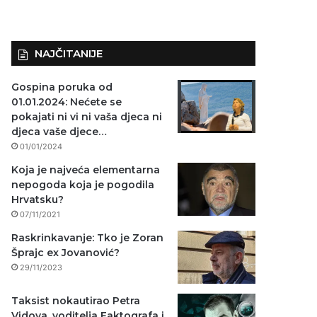
NAJČITANIJE
Gospina poruka od
01.01.2024: Nećete se
pokajati ni vi ni vaša djeca ni
djeca vaše djece…
01/01/2024
Koja je najveća elementarna
nepogoda koja je pogodila
Hrvatsku?
07/11/2021
Raskrinkavanje: Tko je Zoran
Šprajc ex Jovanović?
29/11/2023
Taksist nokautirao Petra
Vidova, voditelja Faktografa i