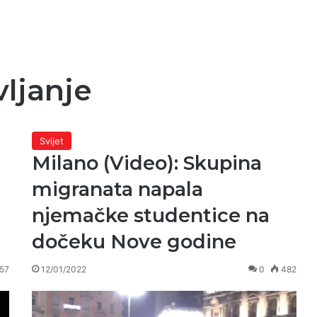
vljanje
Svijet
Milano (Video): Skupina
migranata napala
njemačke studentice na
a
dočeku Nove godine
57
12/01/2022
0
482