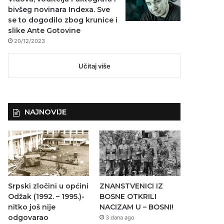
bivšeg novinara Indexa. Sve
se to dogodilo zbog krunice i
slike Ante Gotovine
20/12/2023
Učitaj više
NAJNOVIJE
Srpski zločini u općini
ZNANSTVENICI IZ
Odžak (1992. – 1995.)-
BOSNE OTKRILI
nitko još nije
NACIZAM U – BOSNI!
odgovarao
3 dana ago