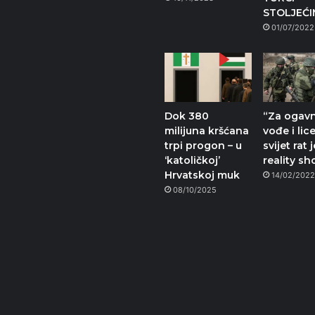
STOLJEĆ
01/07/2022
Dok 380
“Za ogav
milijuna kršćana
vođe i lic
trpi progon – u
svijet rat 
‘katoličkoj’
reality sh
Hrvatskoj muk
14/02/202
08/10/2025