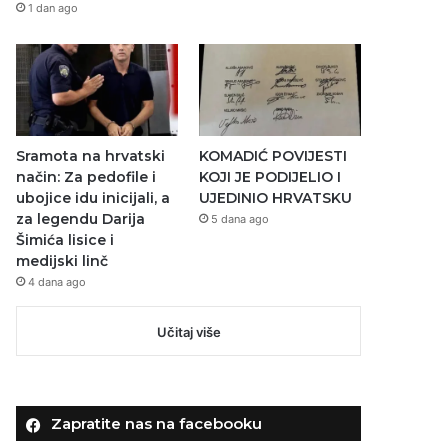
1 dan ago
Sramota na hrvatski
KOMADIĆ POVIJESTI
način: Za pedofile i
KOJI JE PODIJELIO I
ubojice idu inicijali, a
UJEDINIO HRVATSKU
za legendu Darija
5 dana ago
Šimića lisice i
medijski linč
4 dana ago
Učitaj više
Zapratite nas na facebooku