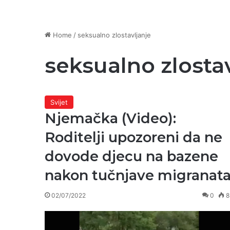
Home
/
seksualno zlostavljanje
seksualno zlosta
Svijet
Njemačka (Video):
Roditelji upozoreni da ne
dovode djecu na bazene
nakon tučnjave migranat
02/07/2022
0
8