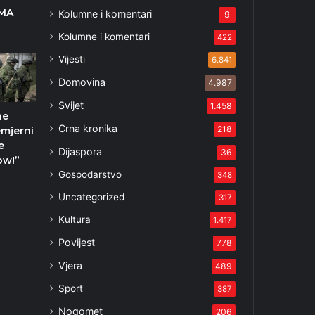
IMA
Kolumne i komentari
9
Kolumne i komentari
422
Vijesti
6.841
Domovina
4.987
Svijet
1.458
ne
Crna kronika
218
emjerni
je
Dijaspora
36
ow!”
Gospodarstvo
348
2
Uncategorized
317
Kultura
1.417
Povijest
778
Vjera
489
Sport
387
Nogomet
206