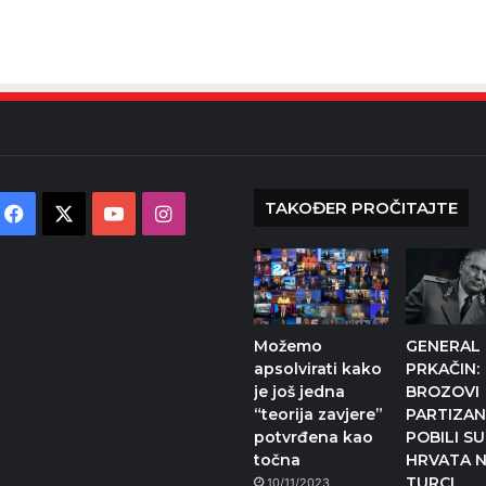
TAKOĐER PROČITAJTE
Facebook
X
YouTube
Instagram
Možemo
GENERAL
apsolvirati kako
PRKAČIN:
je još jedna
BROZOVI
“teorija zavjere”
PARTIZAN
potvrđena kao
POBILI SU
točna
HRVATA 
TURCI
10/11/2023