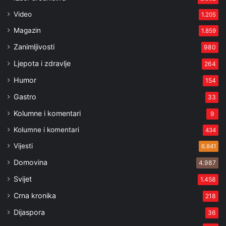
Video
1.205
Magazin
1.859
Zanimljivosti
980
Ljepota i zdravlje
264
Humor
154
Gastro
33
Kolumne i komentari
9
Kolumne i komentari
434
Vijesti
6.841
Domovina
4.987
Svijet
1.458
Crna kronika
218
Dijaspora
36