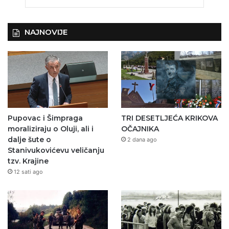
NAJNOVIJE
Pupovac i Šimpraga
TRI DESETLJEĆA KRIKOVA
moraliziraju o Oluji, ali i
OČAJNIKA
dalje šute o
2 dana ago
Stanivukovićevu veličanju
tzv. Krajine
12 sati ago