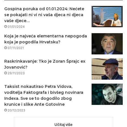
Gospina poruka od 01.01.2024: Nećete
se pokajati ni vi ni vaša djeca ni djeca
vaše djece…
01/01/2024
Koja je najveća elementarna nepogoda
koja je pogodila Hrvatsku?
07/11/2021
Raskrinkavanje: Tko je Zoran Šprajc ex
Jovanović?
29/11/2023
Taksist nokautirao Petra Vidova,
voditelja Faktografa i bivšeg novinara
Indexa. Sve se to dogodilo zbog
krunice i slike Ante Gotovine
20/12/2023
Učitaj više