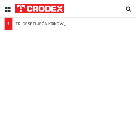
Menu
Tr
TRI DESETLJEĆA KRIKOVA OČAJNIKA