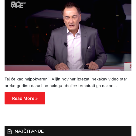
Taj će kao najpokvareniji Alijin novinar izrezati nekakav video star
preko godinu dana i po nalogu ubojice tempirati ga nakon…
Read More »
NAJČITANIJE