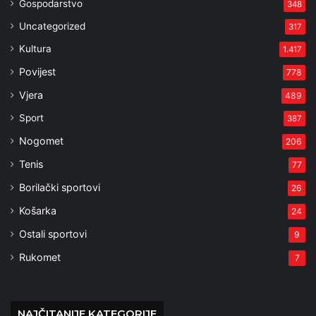
Gospodarstvo
348
Uncategorized
317
Kultura
1.417
Povijest
778
Vjera
489
Sport
387
Nogomet
206
Tenis
77
Borilački sportovi
26
Košarka
24
Ostali sportovi
9
Rukomet
7
NAJČITANIJE KATEGORIJE