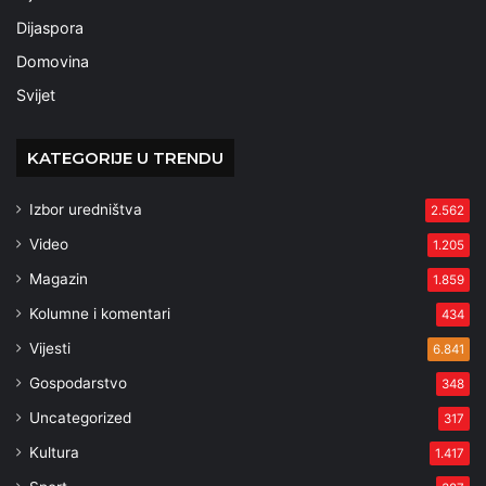
Dijaspora
Domovina
Svijet
KATEGORIJE U TRENDU
Izbor uredništva
2.562
Video
1.205
Magazin
1.859
Kolumne i komentari
434
Vijesti
6.841
Gospodarstvo
348
Uncategorized
317
Kultura
1.417