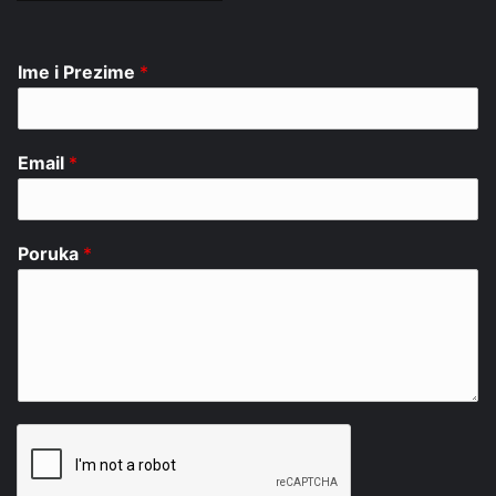
Ime i Prezime
*
Email
*
Poruka
*