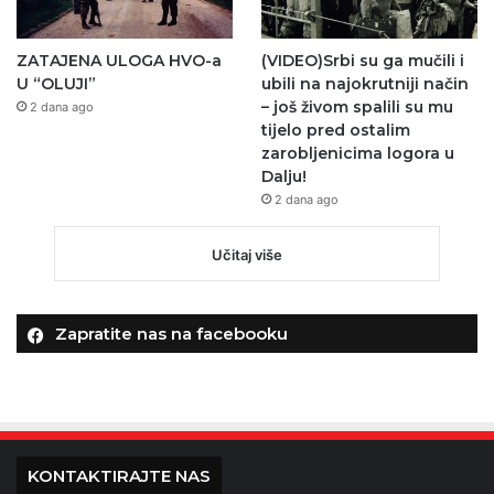
ZATAJENA ULOGA HVO-a
(VIDEO)Srbi su ga mučili i
U “OLUJI”
ubili na najokrutniji način
– još živom spalili su mu
2 dana ago
tijelo pred ostalim
zarobljenicima logora u
Dalju!
2 dana ago
Učitaj više
Zapratite nas na facebooku
KONTAKTIRAJTE NAS