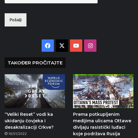
Pošalji
Facebook
X
YouTube
Instagram
TAKOĐER PROČITAJTE
“Veliki Reset” vodi ka
Prema potkupljenim
ukidanju čovjeka i
medijima ulicama Ottawe
desakralizaciji Crkve?
divljaju rasistički luđaci
koje podržava Rusija
16/01/2022