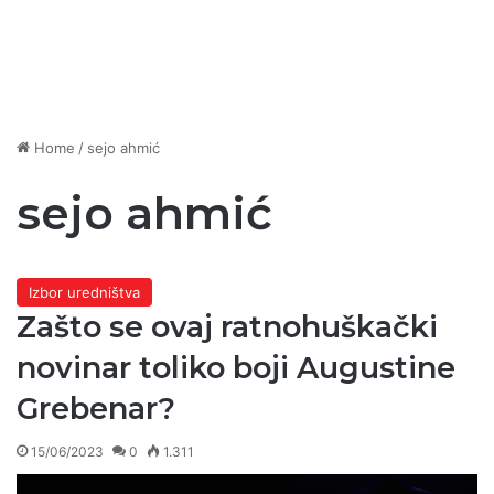
Home
/
sejo ahmić
sejo ahmić
Izbor uredništva
Zašto se ovaj ratnohuškački
novinar toliko boji Augustine
Grebenar?
15/06/2023
0
1.311