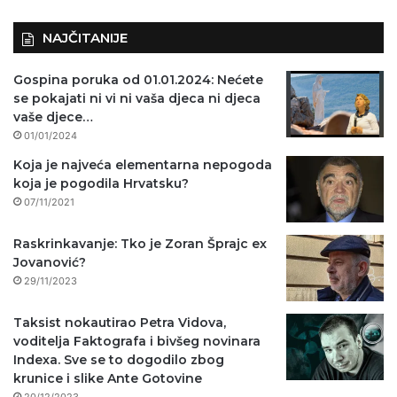
NAJČITANIJE
Gospina poruka od 01.01.2024: Nećete
se pokajati ni vi ni vaša djeca ni djeca
vaše djece…
01/01/2024
Koja je najveća elementarna nepogoda
koja je pogodila Hrvatsku?
07/11/2021
Raskrinkavanje: Tko je Zoran Šprajc ex
Jovanović?
29/11/2023
Taksist nokautirao Petra Vidova,
voditelja Faktografa i bivšeg novinara
Indexa. Sve se to dogodilo zbog
krunice i slike Ante Gotovine