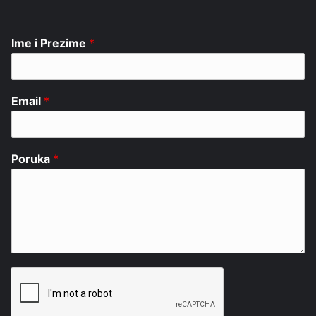
Ime i Prezime
*
Email
*
Poruka
*