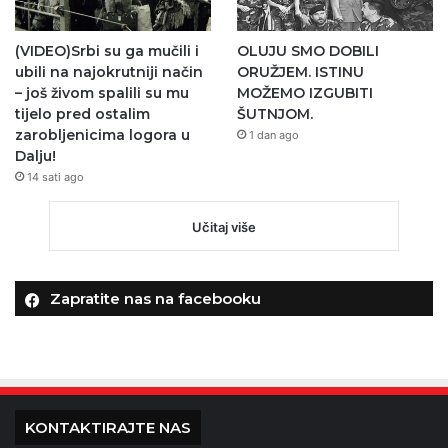
(VIDEO)Srbi su ga mučili i
OLUJU SMO DOBILI
ubili na najokrutniji način
ORUŽJEM. ISTINU
– još živom spalili su mu
MOŽEMO IZGUBITI
tijelo pred ostalim
ŠUTNJOM.
zarobljenicima logora u
1 dan ago
Dalju!
14 sati ago
Učitaj više
Zapratite nas na facebooku
KONTAKTIRAJTE NAS