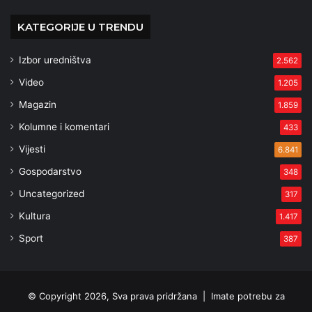
KATEGORIJE U TRENDU
Izbor uredništva
2.562
Video
1.205
Magazin
1.859
Kolumne i komentari
433
Vijesti
6.841
Gospodarstvo
348
Uncategorized
317
Kultura
1.417
Sport
387
© Copyright 2026, Sva prava pridržana |
Imate potrebu za