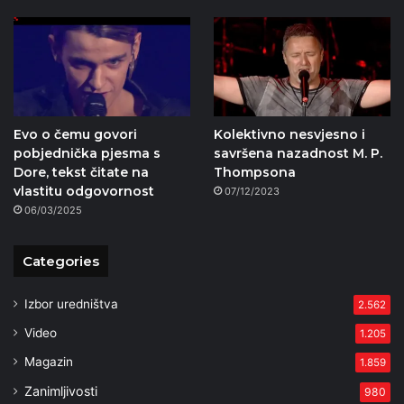
Evo o čemu govori
Kolektivno nesvjesno i
pobjednička pjesma s
savršena nazadnost M. P.
Dore, tekst čitate na
Thompsona
vlastitu odgovornost
07/12/2023
06/03/2025
Categories
Izbor uredništva
2.562
Video
1.205
Magazin
1.859
Zanimljivosti
980