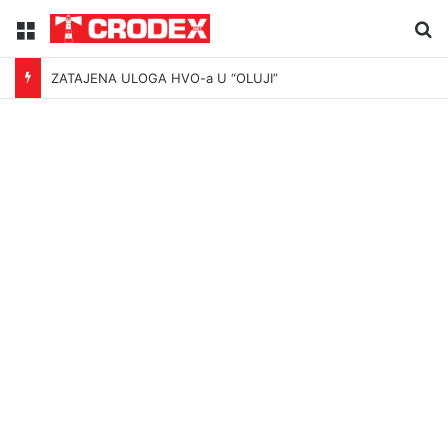
Menu
Tr
ZATAJENA ULOGA HVO-a U “OLUJI”