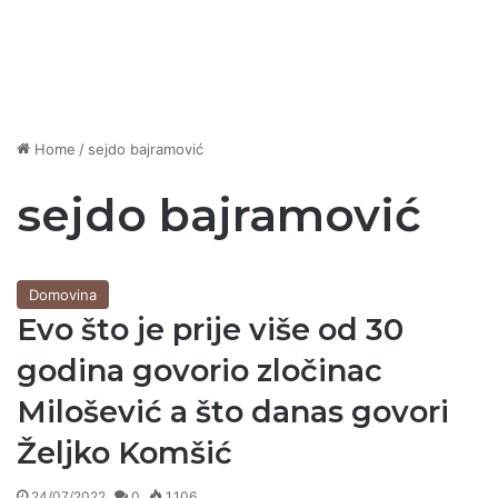
Home
/
sejdo bajramović
sejdo bajramović
Domovina
Evo što je prije više od 30
godina govorio zločinac
Milošević a što danas govori
Željko Komšić
24/07/2022
0
1.106