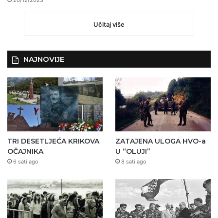
20/12/2023
Učitaj više
NAJNOVIJE
TRI DESETLJEĆA KRIKOVA
ZATAJENA ULOGA HVO-a
OČAJNIKA
U “OLUJI”
6 sati ago
8 sati ago