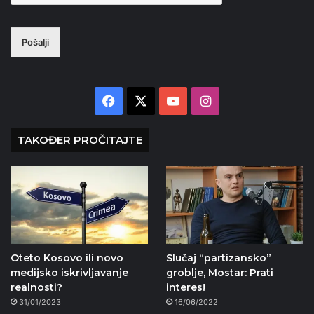
Pošalji
Facebook
X
YouTube
Instagram
TAKOĐER PROČITAJTE
Oteto Kosovo ili novo
Slučaj “partizansko”
medijsko iskrivljavanje
groblje, Mostar: Prati
realnosti?
interes!
31/01/2023
16/06/2022