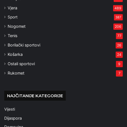
Vjera
489
Sport
387
Nogomet
206
Tenis
77
Borilački sportovi
26
Košarka
24
Ostali sportovi
9
Rukomet
7
NAJČITANIJE KATEGORIJE
Vijesti
Dijaspora
Domovina