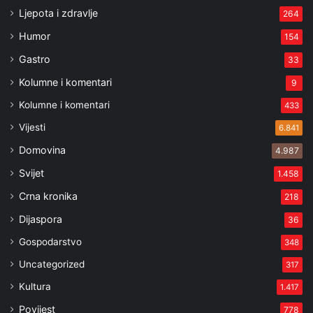
Ljepota i zdravlje
264
Humor
154
Gastro
33
Kolumne i komentari
9
Kolumne i komentari
433
Vijesti
6.841
Domovina
4.987
Svijet
1.458
Crna kronika
218
Dijaspora
36
Gospodarstvo
348
Uncategorized
317
Kultura
1.417
Povijest
778