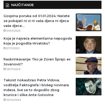
NAJČITANIJE
Gospina poruka od 01.01.2024: Nećete
se pokajati ni vi ni vaša djeca ni djeca
vaše djece…
01/01/2024
Koja je najveća elementarna nepogoda
koja je pogodila Hrvatsku?
07/11/2021
Raskrinkavanje: Tko je Zoran Šprajc ex
Jovanović?
29/11/2023
Taksist nokautirao Petra Vidova,
voditelja Faktografa i bivšeg novinara
Indexa. Sve se to dogodilo zbog
krunice i slike Ante Gotovine
20/12/2023