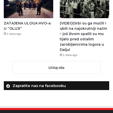
ZATAJENA ULOGA HVO-a
(VIDEO)Srbi su ga mučili i
U “OLUJI”
ubili na najokrutniji način
– još živom spalili su mu
2 dana ago
tijelo pred ostalim
zarobljenicima logora u
Dalju!
2 dana ago
Učitaj više
Zapratite nas na facebooku