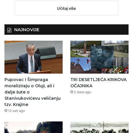
Učitaj više
NAJNOVIJE
Pupovac i Šimpraga
TRI DESETLJEĆA KRIKOVA
moraliziraju o Oluji, ali i
OČAJNIKA
dalje šute o
2 dana ago
Stanivukovićevu veličanju
tzv. Krajine
13 sati ago