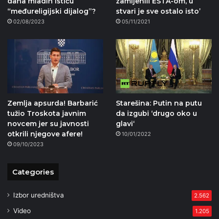
dana mladih ističu
zamijenili ESTA-om, u
“međureligijski dijalog”?
stvari je sve ostalo isto’
02/08/2023
05/11/2021
Zemlja apsurda! Barbarić
Starešina: Putin na putu
tužio Troskota javnim
da izgubi ‘drugo oko u
novcem jer su javnosti
glavi‘
otkrili njegove afere!
10/01/2022
09/10/2023
Categories
Izbor uredništva
2.562
Video
1.205