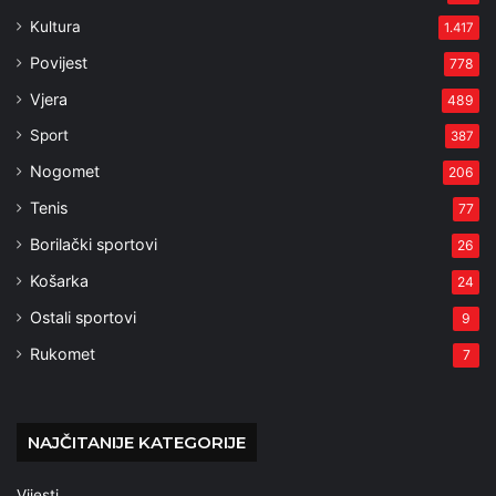
Kultura
1.417
Povijest
778
Vjera
489
Sport
387
Nogomet
206
Tenis
77
Borilački sportovi
26
Košarka
24
Ostali sportovi
9
Rukomet
7
NAJČITANIJE KATEGORIJE
Vijesti