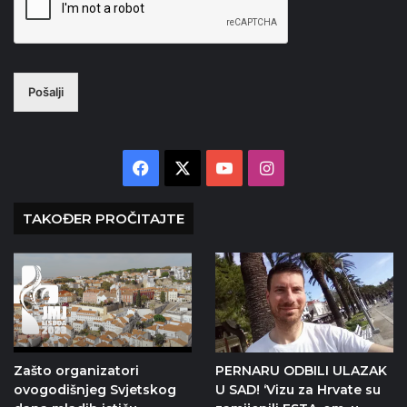
Pošalji
Facebook
X
YouTube
Instagram
TAKOĐER PROČITAJTE
Zašto organizatori
PERNARU ODBILI ULAZAK
ovogodišnjeg Svjetskog
U SAD! ‘Vizu za Hrvate su