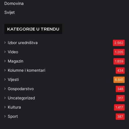
Domovina
Svijet
KATEGORIJE U TRENDU
Izbor uredništva
2.562
Video
1.205
Magazin
1.859
Kolumne i komentari
434
Vijesti
6.841
Gospodarstvo
348
Uncategorized
317
Kultura
1.417
Sport
387