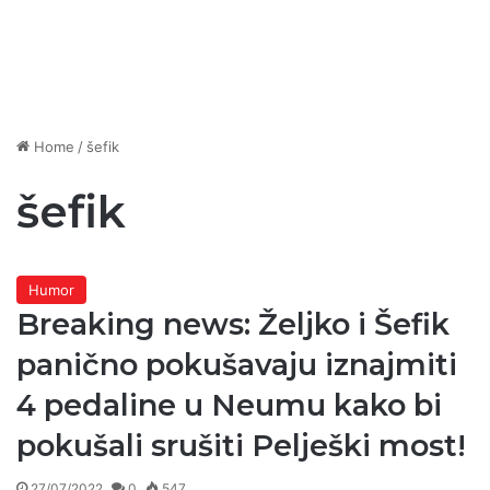
Home
/
šefik
šefik
Humor
Breaking news: Željko i Šefik
panično pokušavaju iznajmiti
4 pedaline u Neumu kako bi
pokušali srušiti Pelješki most!
27/07/2022
0
547