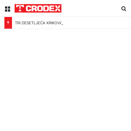
Menu
Tr
TRI DESETLJEĆA KRIKOVA OČAJNIKA