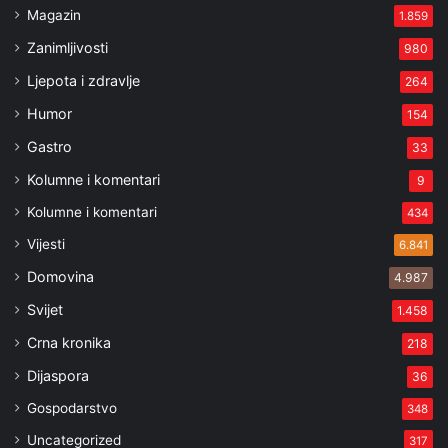
Magazin
1.859
Zanimljivosti
980
Ljepota i zdravlje
264
Humor
154
Gastro
33
Kolumne i komentari
9
Kolumne i komentari
434
Vijesti
6.841
Domovina
4.987
Svijet
1.458
Crna kronika
218
Dijaspora
36
Gospodarstvo
348
Uncategorized
317