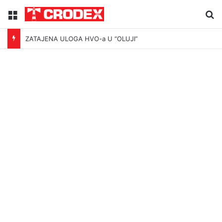
Menu
Tr
ZATAJENA ULOGA HVO-a U “OLUJI”