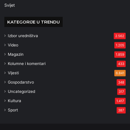
Svijet
KATEGORIJE U TRENDU
Izbor uredništva
2.562
Video
1.205
Magazin
1.859
Kolumne i komentari
433
Vijesti
6.841
Gospodarstvo
348
Uncategorized
317
Kultura
1.417
Sport
387