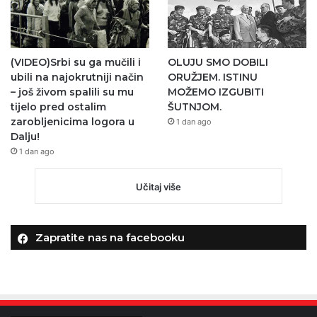
(VIDEO)Srbi su ga mučili i
OLUJU SMO DOBILI
ubili na najokrutniji način
ORUŽJEM. ISTINU
– još živom spalili su mu
MOŽEMO IZGUBITI
tijelo pred ostalim
ŠUTNJOM.
zarobljenicima logora u
1 dan ago
Dalju!
1 dan ago
Učitaj više
Zapratite nas na facebooku