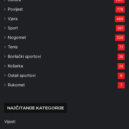
1.417
Povijest
778
Vjera
489
Sport
387
Nogomet
206
Tenis
77
Borilački sportovi
26
Košarka
24
Ostali sportovi
9
Rukomet
7
NAJČITANIJE KATEGORIJE
Vijesti