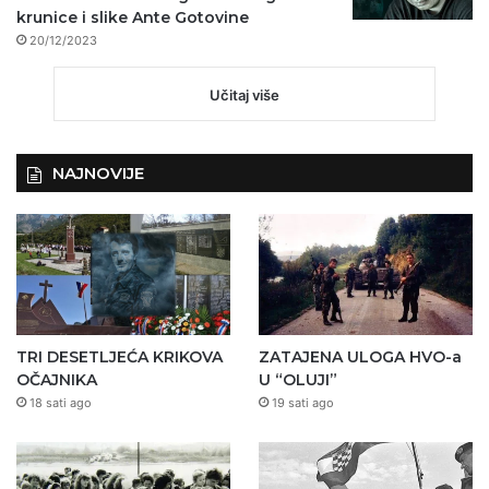
krunice i slike Ante Gotovine
20/12/2023
Učitaj više
NAJNOVIJE
TRI DESETLJEĆA KRIKOVA
ZATAJENA ULOGA HVO-a
OČAJNIKA
U “OLUJI”
18 sati ago
19 sati ago