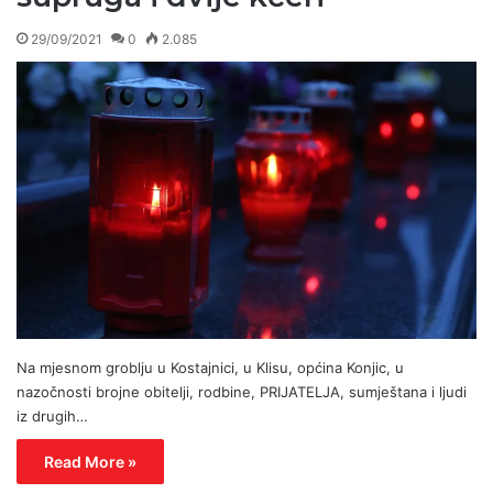
29/09/2021
0
2.085
Na mjesnom groblju u Kostajnici, u Klisu, općina Konjic, u
nazočnosti brojne obitelji, rodbine, PRIJATELJA, sumještana i ljudi
iz drugih…
Read More »