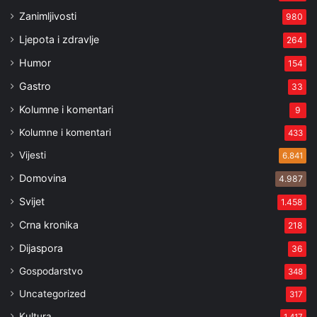
Zanimljivosti
980
Ljepota i zdravlje
264
Humor
154
Gastro
33
Kolumne i komentari
9
Kolumne i komentari
433
Vijesti
6.841
Domovina
4.987
Svijet
1.458
Crna kronika
218
Dijaspora
36
Gospodarstvo
348
Uncategorized
317
Kultura