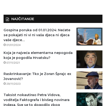
NAJČITANIJE
Gospina poruka od 01.01.2024: Nećete
se pokajati ni vi ni vaša djeca ni djeca
vaše djece…
01/01/2024
Koja je najveća elementarna nepogoda
koja je pogodila Hrvatsku?
07/11/2021
Raskrinkavanje: Tko je Zoran Šprajc ex
Jovanović?
29/11/2023
Taksist nokautirao Petra Vidova,
voditelja Faktografa i bivšeg novinara
Indexa. Sve se to dogodilo zbog