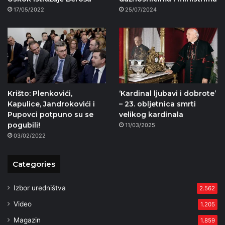
17/05/2022
25/07/2024
Krišto: Plenkovići,
‘Kardinal ljubavi i dobrote’
Kapulice, Jandrokovići i
– 23. obljetnica smrti
Pupovci potpuno su se
velikog kardinala
pogubili!
11/03/2025
03/02/2022
Categories
Izbor uredništva
2.562
Video
1.205
Magazin
1.859