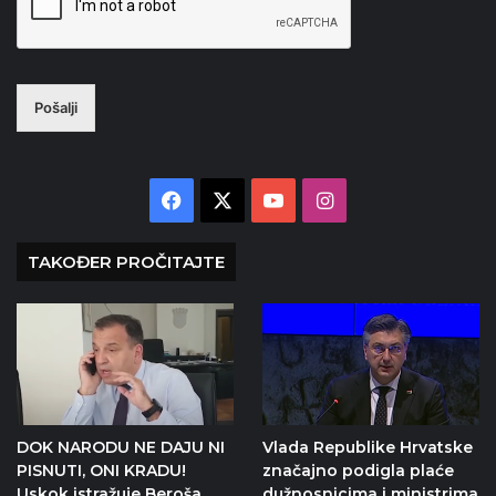
Pošalji
Facebook
X
YouTube
Instagram
TAKOĐER PROČITAJTE
DOK NARODU NE DAJU NI
Vlada Republike Hrvatske
PISNUTI, ONI KRADU!
značajno podigla plaće
Uskok istražuje Beroša
dužnosnicima i ministrima