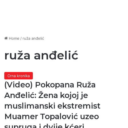
Home
/
ruža anđelić
ruža anđelić
Crna kronika
(Video) Pokopana Ruža
Anđelić: Žena kojoj je
muslimanski ekstremist
Muamer Topalović uzeo
supruga i dvije kćeri