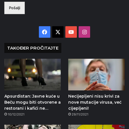
Pošalji
Facebook
X
YouTube
Instagram
TAKOĐER PROČITAJTE
Apsurdistan: Javne kuće u
Necijepljeni nisu krivi za
Beču mogu biti otvorene a
nove mutacije virusa, već
restorani i kafići ne…
cijepljeni!
10/12/2021
29/11/2021