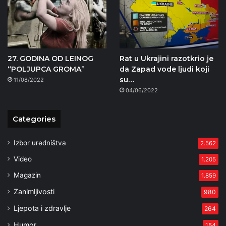
27. GODINA OD LEINOG
Rat u Ukrajini razotkrio je
“POLJUPCA GROMA”
da Zapad vode ljudi koji
su…
11/08/2022
04/06/2022
Categories
Izbor uredništva
2.562
Video
1.205
Magazin
1.859
Zanimljivosti
980
Ljepota i zdravlje
264
Humor
154