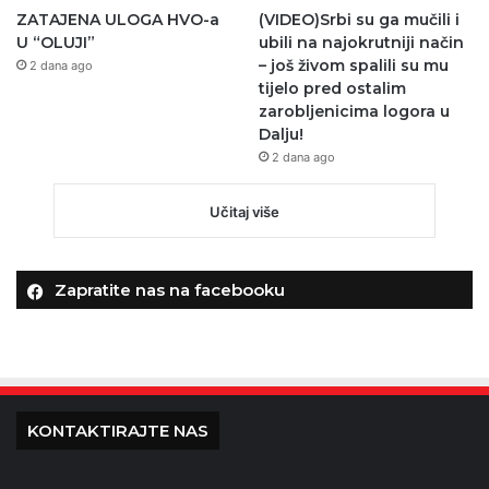
ZATAJENA ULOGA HVO-a
(VIDEO)Srbi su ga mučili i
U “OLUJI”
ubili na najokrutniji način
– još živom spalili su mu
2 dana ago
tijelo pred ostalim
zarobljenicima logora u
Dalju!
2 dana ago
Učitaj više
Zapratite nas na facebooku
KONTAKTIRAJTE NAS