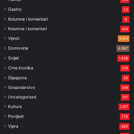
Gastro
33
Kolumne i komentari
9
Kolumne i komentari
434
Vijesti
6.841
Domovina
4.987
Svijet
1.458
Crna kronika
218
Dijaspora
36
Gospodarstvo
348
Uncategorized
317
Kultura
1.417
Povijest
778
Vjera
489