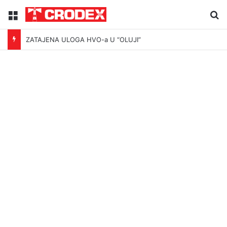
Menu
Tr
ZATAJENA ULOGA HVO-a U “OLUJI”