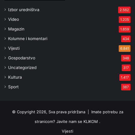
Izbor uredništva
2.562
Video
1.205
Magazin
1.859
Kolumne i komentari
434
Vijesti
6.841
Gospodarstvo
348
Uncategorized
317
Kultura
1.417
Sport
387
© Copyright 2026, Sva prava pridržana |
Imate potrebu za
stranicom? Javite nam se KLIKOM .
Vijesti