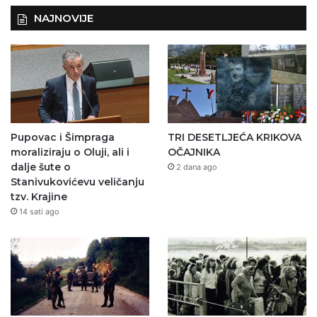
NAJNOVIJE
Pupovac i Šimpraga
TRI DESETLJEĆA KRIKOVA
moraliziraju o Oluji, ali i
OČAJNIKA
dalje šute o
2 dana ago
Stanivukovićevu veličanju
tzv. Krajine
14 sati ago