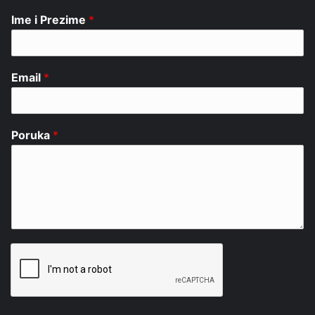
Ime i Prezime
*
Email
*
Poruka
*