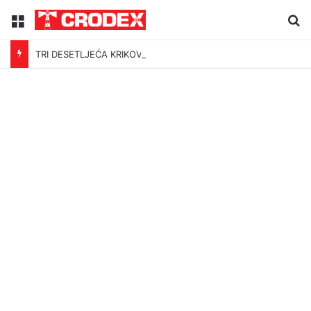
Menu
Tr
TRI DESETLJEĆA KRIKOVA OČAJNIKA