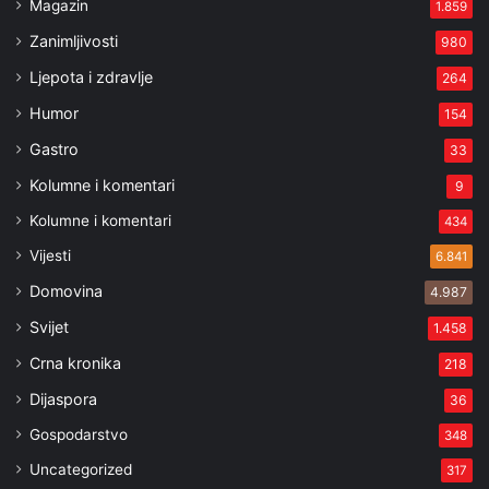
Magazin
1.859
Zanimljivosti
980
Ljepota i zdravlje
264
Humor
154
Gastro
33
Kolumne i komentari
9
Kolumne i komentari
434
Vijesti
6.841
Domovina
4.987
Svijet
1.458
Crna kronika
218
Dijaspora
36
Gospodarstvo
348
Uncategorized
317