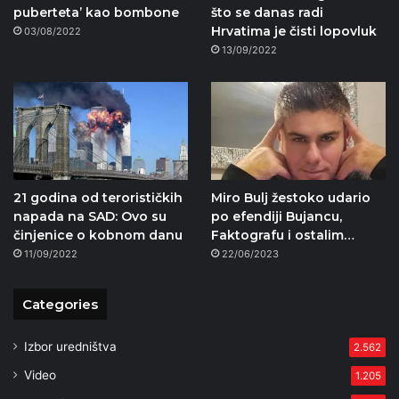
puberteta’ kao bombone
što se danas radi
Hrvatima je čisti lopovluk
03/08/2022
13/09/2022
21 godina od terorističkih
Miro Bulj žestoko udario
napada na SAD: Ovo su
po efendiji Bujancu,
činjenice o kobnom danu
Faktografu i ostalim…
11/09/2022
22/06/2023
Categories
Izbor uredništva
2.562
Video
1.205