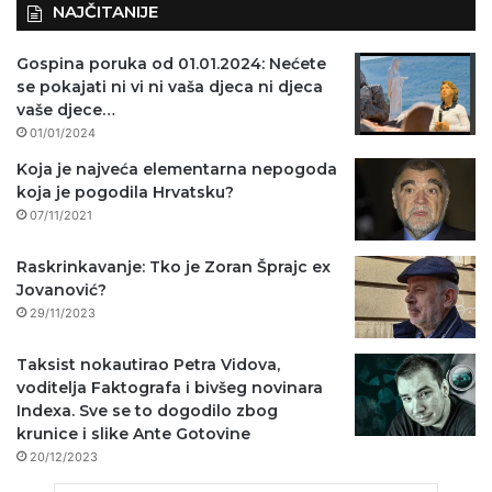
NAJČITANIJE
Gospina poruka od 01.01.2024: Nećete
se pokajati ni vi ni vaša djeca ni djeca
vaše djece…
01/01/2024
Koja je najveća elementarna nepogoda
koja je pogodila Hrvatsku?
07/11/2021
Raskrinkavanje: Tko je Zoran Šprajc ex
Jovanović?
29/11/2023
Taksist nokautirao Petra Vidova,
voditelja Faktografa i bivšeg novinara
Indexa. Sve se to dogodilo zbog
krunice i slike Ante Gotovine
20/12/2023