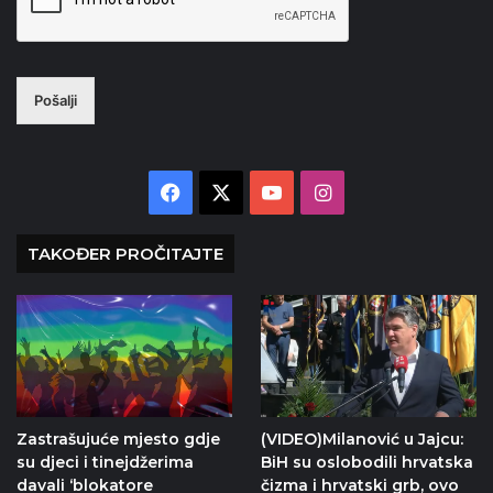
Pošalji
Facebook
X
YouTube
Instagram
TAKOĐER PROČITAJTE
Zastrašujuće mjesto gdje
(VIDEO)Milanović u Jajcu:
su djeci i tinejdžerima
BiH su oslobodili hrvatska
davali ‘blokatore
čizma i hrvatski grb, ovo