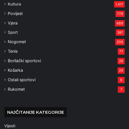
Kultura
1.417
Povijest
778
Vjera
489
Sport
387
Nogomet
206
Tenis
77
Borilački sportovi
26
Košarka
24
Ostali sportovi
9
Rukomet
7
NAJČITANIJE KATEGORIJE
Vijesti