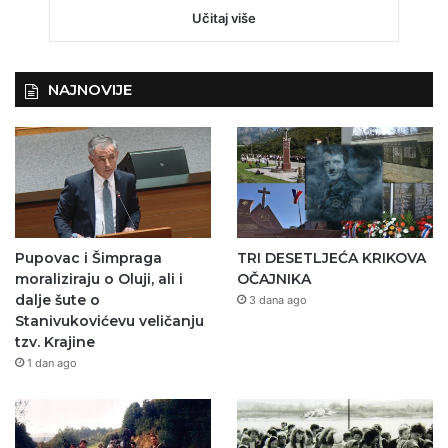
Učitaj više
NAJNOVIJE
Pupovac i Šimpraga
TRI DESETLJEĆA KRIKOVA
moraliziraju o Oluji, ali i
OČAJNIKA
dalje šute o
3 dana ago
Stanivukovićevu veličanju
tzv. Krajine
1 dan ago