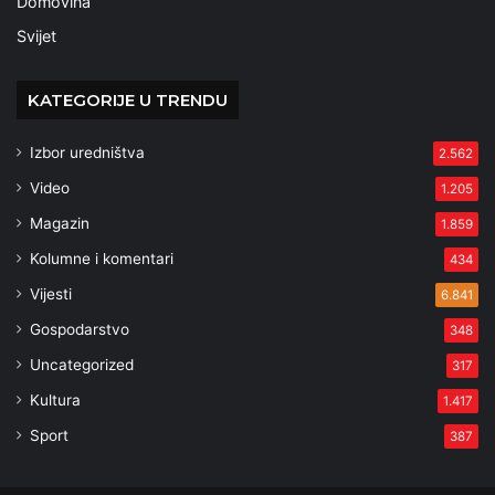
Domovina
Svijet
KATEGORIJE U TRENDU
Izbor uredništva
2.562
Video
1.205
Magazin
1.859
Kolumne i komentari
434
Vijesti
6.841
Gospodarstvo
348
Uncategorized
317
Kultura
1.417
Sport
387