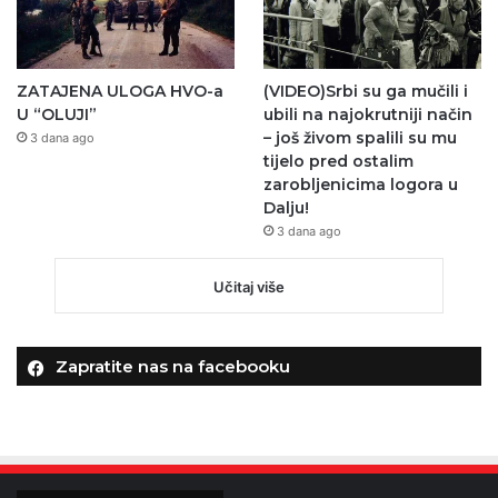
ZATAJENA ULOGA HVO-a
(VIDEO)Srbi su ga mučili i
U “OLUJI”
ubili na najokrutniji način
– još živom spalili su mu
3 dana ago
tijelo pred ostalim
zarobljenicima logora u
Dalju!
3 dana ago
Učitaj više
Zapratite nas na facebooku