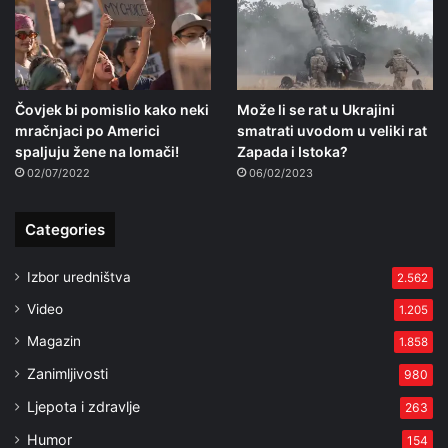
Čovjek bi pomislio kako neki
Može li se rat u Ukrajini
mračnjaci po Americi
smatrati uvodom u veliki rat
spaljuju žene na lomači!
Zapada i Istoka?
02/07/2022
06/02/2023
Categories
Izbor uredništva
2.562
Video
1.205
Magazin
1.858
Zanimljivosti
980
Ljepota i zdravlje
263
Humor
154