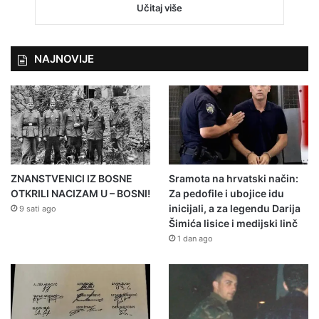
Učitaj više
NAJNOVIJE
ZNANSTVENICI IZ BOSNE
Sramota na hrvatski način:
OTKRILI NACIZAM U – BOSNI!
Za pedofile i ubojice idu
inicijali, a za legendu Darija
9 sati ago
Šimića lisice i medijski linč
1 dan ago