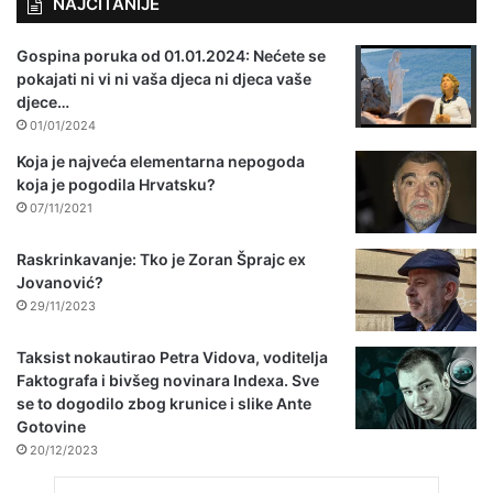
NAJČITANIJE
Gospina poruka od 01.01.2024: Nećete se
pokajati ni vi ni vaša djeca ni djeca vaše
djece…
01/01/2024
Koja je najveća elementarna nepogoda
koja je pogodila Hrvatsku?
07/11/2021
Raskrinkavanje: Tko je Zoran Šprajc ex
Jovanović?
29/11/2023
Taksist nokautirao Petra Vidova, voditelja
Faktografa i bivšeg novinara Indexa. Sve
se to dogodilo zbog krunice i slike Ante
Gotovine
20/12/2023