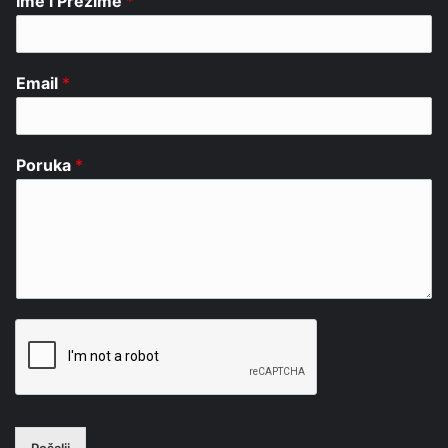
Ime i Prezime
*
Email
*
Poruka
*
Pošalji