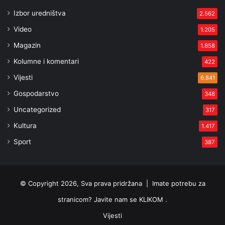
Izbor uredništva
2.562
Video
1.205
Magazin
1.858
Kolumne i komentari
422
Vijesti
6.841
Gospodarstvo
348
Uncategorized
317
Kultura
1.417
Sport
387
© Copyright 2026, Sva prava pridržana |
Imate potrebu za
stranicom? Javite nam se KLIKOM .
Vijesti