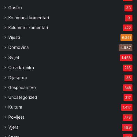
Gastro
33
Kolumne i komentari
9
Kolumne i komentari
422
Vijesti
6.841
Domovina
4.987
Svijet
1.458
Crna kronika
218
Dijaspora
36
Gospodarstvo
348
Uncategorized
317
Kultura
1.417
Povijest
778
Vjera
489