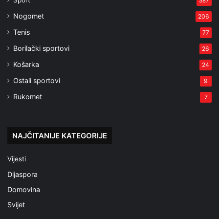
Sport
387
Nogomet
206
Tenis
77
Borilački sportovi
26
Košarka
24
Ostali sportovi
9
Rukomet
7
NAJČITANIJE KATEGORIJE
Vijesti
Dijaspora
Domovina
Svijet