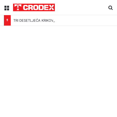
Menu
Tr
TRI DESETLJEĆA KRIKOVA OČAJNIKA