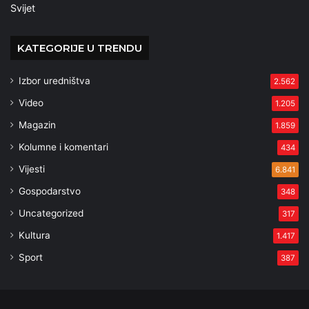
Svijet
KATEGORIJE U TRENDU
Izbor uredništva
2.562
Video
1.205
Magazin
1.859
Kolumne i komentari
434
Vijesti
6.841
Gospodarstvo
348
Uncategorized
317
Kultura
1.417
Sport
387