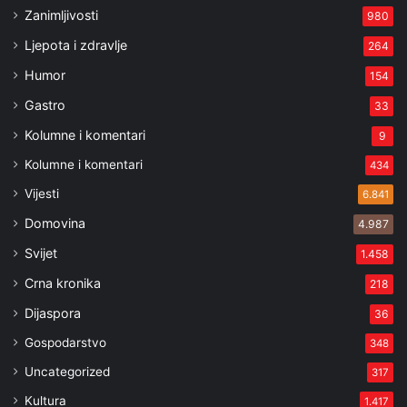
Zanimljivosti
980
Ljepota i zdravlje
264
Humor
154
Gastro
33
Kolumne i komentari
9
Kolumne i komentari
434
Vijesti
6.841
Domovina
4.987
Svijet
1.458
Crna kronika
218
Dijaspora
36
Gospodarstvo
348
Uncategorized
317
Kultura
1.417