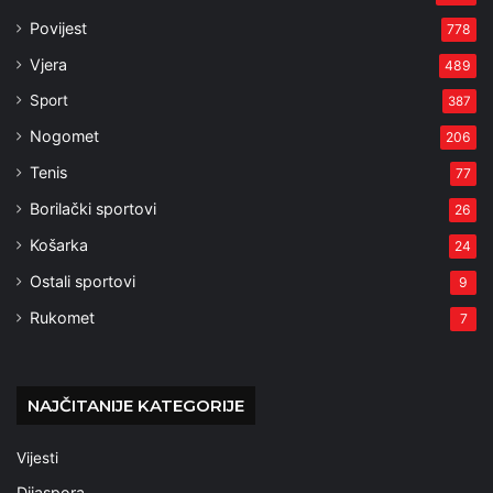
Povijest
778
Vjera
489
Sport
387
Nogomet
206
Tenis
77
Borilački sportovi
26
Košarka
24
Ostali sportovi
9
Rukomet
7
NAJČITANIJE KATEGORIJE
Vijesti
Dijaspora