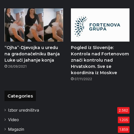
“Ojha”-Djevojka u uredu
Pogled iz Slovenije:
na gradonačelniku Banja
Kontrola nad Fortenovom
Luke uči jahanje konja
znači kontrolu nad
Hrvatskom. Sve se
26/09/2021
koordinira iz Moskve
07/11/2022
Categories
Izbor uredništva
2.562
Video
1.205
Magazin
1.859