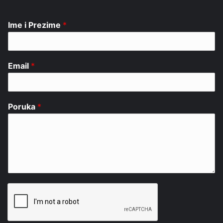
Ime i Prezime
*
Email
*
Poruka
*