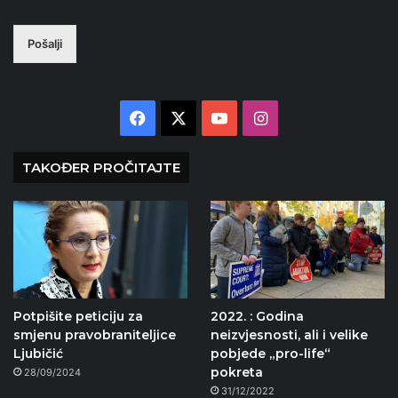
Pošalji
Facebook
X
YouTube
Instagram
TAKOĐER PROČITAJTE
Potpišite peticiju za
2022. : Godina
smjenu pravobraniteljice
neizvjesnosti, ali i velike
Ljubičić
pobjede „pro-life“
pokreta
28/09/2024
31/12/2022