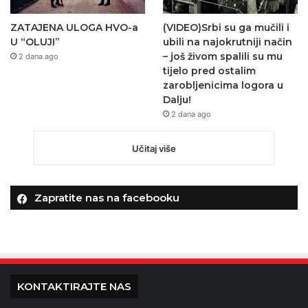
ZATAJENA ULOGA HVO-a
(VIDEO)Srbi su ga mučili i
U “OLUJI”
ubili na najokrutniji način
– još živom spalili su mu
2 dana ago
tijelo pred ostalim
zarobljenicima logora u
Dalju!
2 dana ago
Učitaj više
Zapratite nas na facebooku
KONTAKTIRAJTE NAS