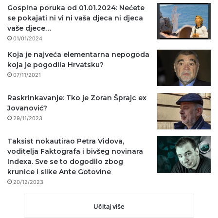
Gospina poruka od 01.01.2024: Nećete
se pokajati ni vi ni vaša djeca ni djeca
vaše djece…
01/01/2024
Koja je najveća elementarna nepogoda
koja je pogodila Hrvatsku?
07/11/2021
Raskrinkavanje: Tko je Zoran Šprajc ex
Jovanović?
29/11/2023
Taksist nokautirao Petra Vidova,
voditelja Faktografa i bivšeg novinara
Indexa. Sve se to dogodilo zbog
krunice i slike Ante Gotovine
20/12/2023
Učitaj više