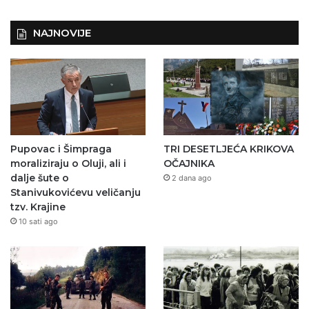
NAJNOVIJE
Pupovac i Šimpraga
TRI DESETLJEĆA KRIKOVA
moraliziraju o Oluji, ali i
OČAJNIKA
dalje šute o
2 dana ago
Stanivukovićevu veličanju
tzv. Krajine
10 sati ago