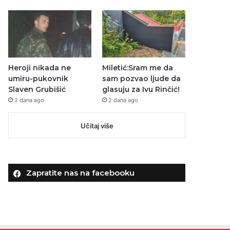
Heroji nikada ne
Miletić:Sram me da
umiru-pukovnik
sam pozvao ljude da
Slaven Grubišić
glasuju za Ivu Rinčić!
2 dana ago
2 dana ago
Učitaj više
Zapratite nas na facebooku