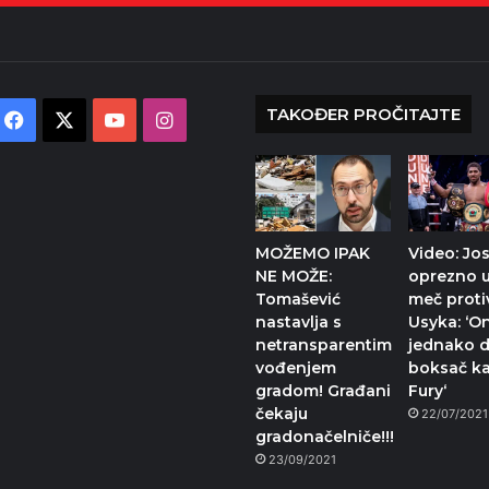
TAKOĐER PROČITAJTE
Facebook
X
YouTube
Instagram
MOŽEMO IPAK
Video: Jo
NE MOŽE:
oprezno u
Tomašević
meč proti
nastavlja s
Usyka: ‘On
netransparentim
jednako 
vođenjem
boksač k
gradom! Građani
Fury‘
čekaju
22/07/2021
gradonačelniče!!!
23/09/2021