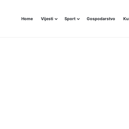
Home
Vijesti
Sport
Gospodarstvo
Ku
bojice idu inicijali, a za legendu Darija Šimića lisice i medijski linč