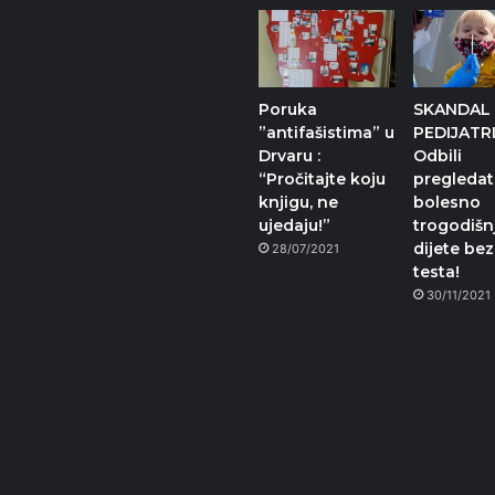
Poruka
SKANDAL
”antifašistima” u
PEDIJATRI
Drvaru :
Odbili
“Pročitajte koju
pregledat
knjigu, ne
bolesno
ujedaju!”
trogodišn
dijete be
28/07/2021
testa!
30/11/2021