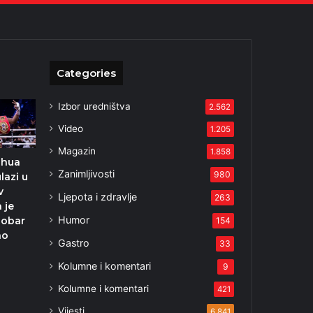
Categories
Izbor uredništva
2.562
Video
1.205
Magazin
1.858
shua
Zanimljivosti
980
lazi u
v
Ljepota i zdravlje
263
 je
Humor
dobar
154
ao
Gastro
33
Kolumne i komentari
9
Kolumne i komentari
421
Vijesti
6.841