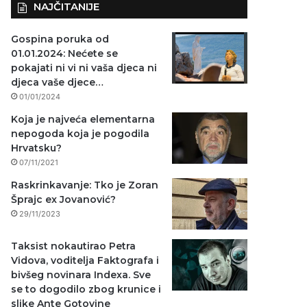
NAJČITANIJE
Gospina poruka od
01.01.2024: Nećete se
pokajati ni vi ni vaša djeca ni
djeca vaše djece…
01/01/2024
Koja je najveća elementarna
nepogoda koja je pogodila
Hrvatsku?
07/11/2021
Raskrinkavanje: Tko je Zoran
Šprajc ex Jovanović?
29/11/2023
Taksist nokautirao Petra
Vidova, voditelja Faktografa i
bivšeg novinara Indexa. Sve
se to dogodilo zbog krunice i
slike Ante Gotovine