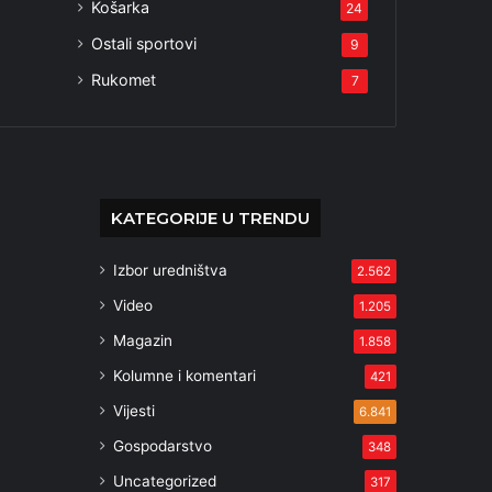
Košarka
24
Ostali sportovi
9
Rukomet
7
KATEGORIJE U TRENDU
Izbor uredništva
2.562
Video
1.205
Magazin
1.858
Kolumne i komentari
421
Vijesti
6.841
Gospodarstvo
348
Uncategorized
317