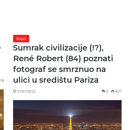
Svijet
e
Sumrak civilizacije (!?),
René Robert (84) poznati
fotograf se smrznuo na
ulici u središtu Pariza
18
31/01/2022
0
427