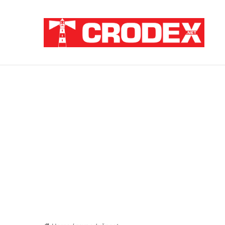
Breaking News
Sramota na hrvatski način: Za pedofile i u