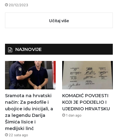
20/12/2023
Učitaj više
NAJNOVIJE
Sramota na hrvatski
KOMADIĆ POVIJESTI
način: Za pedofile i
KOJI JE PODIJELIO I
ubojice idu inicijali, a
UJEDINIO HRVATSKU
za legendu Darija
1 dan ago
Šimića lisice i
medijski linč
22 sata ago