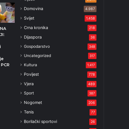
Domovina
4.987
Svijet
1.458
Crna kronika
218
 NA
JI:
Dijaspora
36
Gospodarstvo
i
348
Uncategorized
317
je
z PCR
Kultura
1.417
Povijest
778
Vjera
489
Sport
387
Nogomet
206
Tenis
77
Borilački sportovi
26