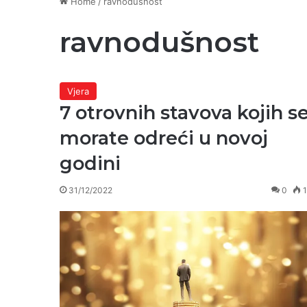
Home
/
ravnodušnost
ravnodušnost
Vjera
7 otrovnih stavova kojih s
morate odreći u novoj
godini
31/12/2022
0
1