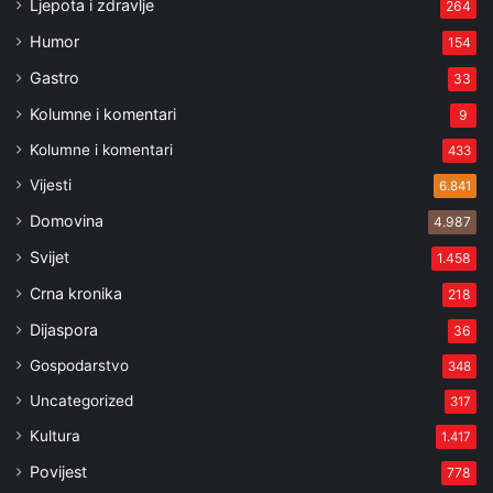
Ljepota i zdravlje
264
Humor
154
Gastro
33
Kolumne i komentari
9
Kolumne i komentari
433
Vijesti
6.841
Domovina
4.987
Svijet
1.458
Crna kronika
218
Dijaspora
36
Gospodarstvo
348
Uncategorized
317
Kultura
1.417
Povijest
778