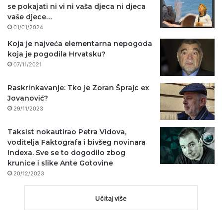
se pokajati ni vi ni vaša djeca ni djeca
vaše djece…
01/01/2024
Koja je najveća elementarna nepogoda
koja je pogodila Hrvatsku?
07/11/2021
Raskrinkavanje: Tko je Zoran Šprajc ex
Jovanović?
29/11/2023
Taksist nokautirao Petra Vidova,
voditelja Faktografa i bivšeg novinara
Indexa. Sve se to dogodilo zbog
krunice i slike Ante Gotovine
20/12/2023
Učitaj više