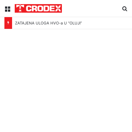
Menu
Tr
ZATAJENA ULOGA HVO-a U “OLUJI”