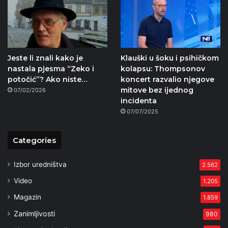
Jeste li znali kako je
Klauški u šoku i psihičkom
nastala pjesma “Zeko i
kolapsu: Thompsonov
potočić”? Ako niste…
koncert razvalio njegove
mitove bez ijednog
07/02/2026
incidenta
07/07/2025
Categories
Izbor uredništva
2.562
Video
1.205
Magazin
1.859
Zanimljivosti
980