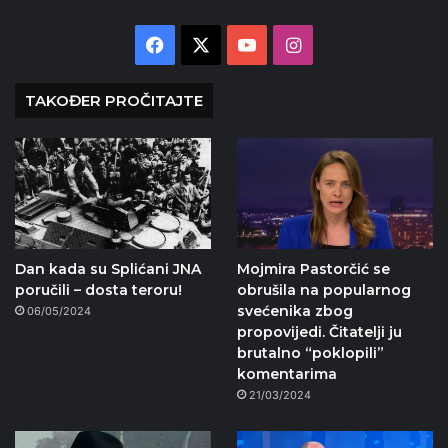
Facebook
X
YouTube
Instagram
TAKOĐER PROČITAJTE
Dan kada su Splićani JNA
Mojmira Pastorčić se
poručili – dosta teroru!
obrušila na popularnog
svećenika zbog
06/05/2024
propovijedi. Čitatelji ju
brutalno “poklopili”
komentarima
21/03/2024