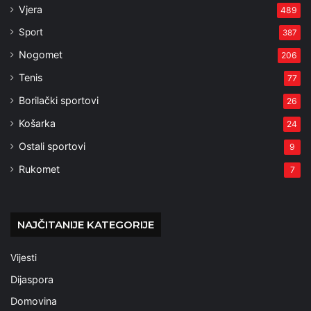
Vjera
489
Sport
387
Nogomet
206
Tenis
77
Borilački sportovi
26
Košarka
24
Ostali sportovi
9
Rukomet
7
NAJČITANIJE KATEGORIJE
Vijesti
Dijaspora
Domovina