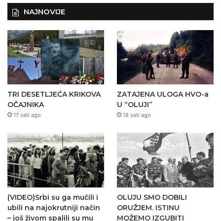
NAJNOVIJE
TRI DESETLJEĆA KRIKOVA
ZATAJENA ULOGA HVO-a
OČAJNIKA
U “OLUJI”
17 sati ago
18 sati ago
(VIDEO)Srbi su ga mučili i
OLUJU SMO DOBILI
ubili na najokrutniji način
ORUŽJEM. ISTINU
– još živom spalili su mu
MOŽEMO IZGUBITI