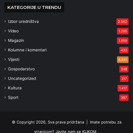
KATEGORIJE U TRENDU
Izbor uredništva
2.562
Video
1.205
Magazin
1.859
Kolumne i komentari
433
Vijesti
6.841
Gospodarstvo
348
Uncategorized
317
Kultura
1.417
Sport
387
© Copyright 2026, Sva prava pridržana |
Imate potrebu za
stranicom? Javite nam se KLIKOM .