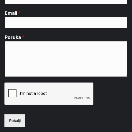
Email
*
Poruka
*
Pošalji