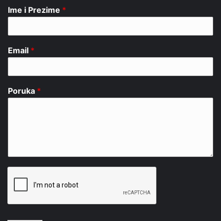
Ime i Prezime
*
Email
*
Poruka
*