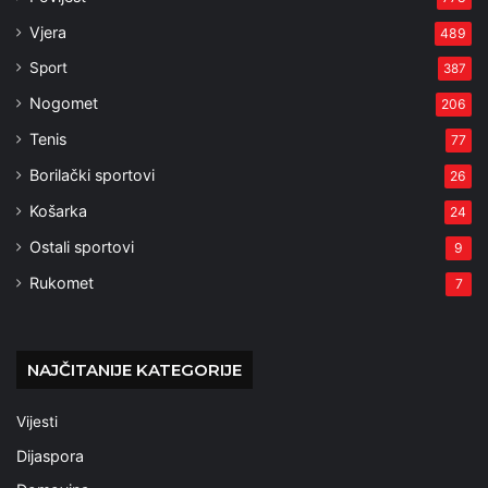
Vjera
489
Sport
387
Nogomet
206
Tenis
77
Borilački sportovi
26
Košarka
24
Ostali sportovi
9
Rukomet
7
NAJČITANIJE KATEGORIJE
Vijesti
Dijaspora