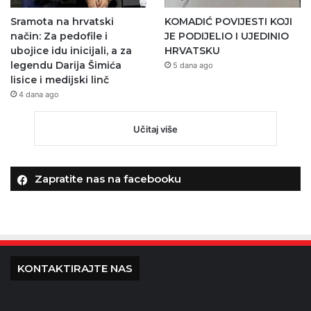
Sramota na hrvatski
KOMADIĆ POVIJESTI KOJI
način: Za pedofile i
JE PODIJELIO I UJEDINIO
ubojice idu inicijali, a za
HRVATSKU
legendu Darija Šimića
5 dana ago
lisice i medijski linč
4 dana ago
Učitaj više
Zapratite nas na facebooku
KONTAKTIRAJTE NAS