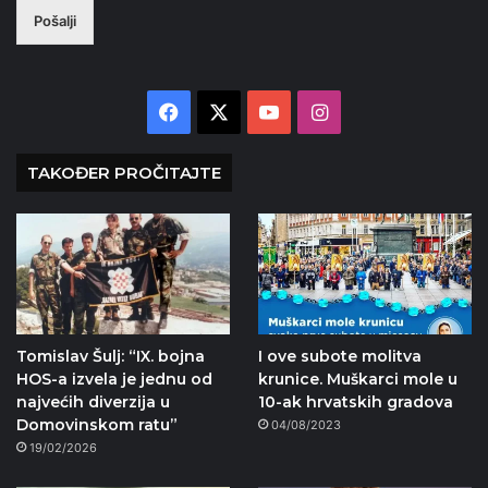
Pošalji
Facebook
X
YouTube
Instagram
TAKOĐER PROČITAJTE
Tomislav Šulj: “IX. bojna
I ove subote molitva
HOS-a izvela je jednu od
krunice. Muškarci mole u
najvećih diverzija u
10-ak hrvatskih gradova
Domovinskom ratu”
04/08/2023
19/02/2026