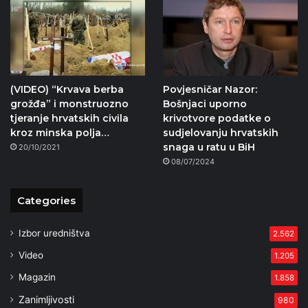
(VIDEO) “Krvava berba
Povjesničar Nazor:
grožđa” i monstruozno
Bošnjaci uporno
tjeranje hrvatskih civila
krivotvore podatke o
kroz minska polja…
sudjelovanju hrvatskih
snaga u ratu u BiH
20/10/2021
08/07/2024
Categories
Izbor uredništva
2.562
Video
1.205
Magazin
1.858
Zanimljivosti
980