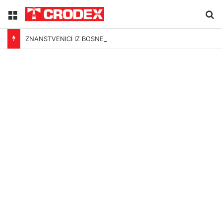
Menu
Tr
ZNANSTVENICI IZ BOSNE OTKRILI NACIZAM U – BOSNI!