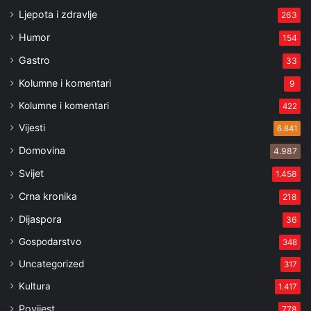
Ljepota i zdravlje
263
Humor
154
Gastro
33
Kolumne i komentari
9
Kolumne i komentari
422
Vijesti
6.841
Domovina
4.987
Svijet
1.458
Crna kronika
218
Dijaspora
36
Gospodarstvo
348
Uncategorized
317
Kultura
1.417
Povijest
778