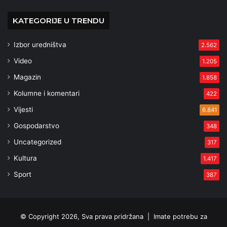
KATEGORIJE U TRENDU
Izbor uredništva
2.562
Video
1.205
Magazin
1.858
Kolumne i komentari
422
Vijesti
6.841
Gospodarstvo
348
Uncategorized
317
Kultura
1.417
Sport
387
© Copyright 2026, Sva prava pridržana |
Imate potrebu za