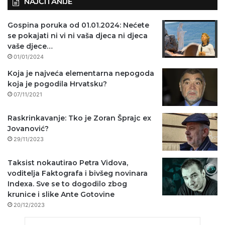
NAJČITANIJE
Gospina poruka od 01.01.2024: Nećete
se pokajati ni vi ni vaša djeca ni djeca
vaše djece…
01/01/2024
Koja je najveća elementarna nepogoda
koja je pogodila Hrvatsku?
07/11/2021
Raskrinkavanje: Tko je Zoran Šprajc ex
Jovanović?
29/11/2023
Taksist nokautirao Petra Vidova,
voditelja Faktografa i bivšeg novinara
Indexa. Sve se to dogodilo zbog
krunice i slike Ante Gotovine
20/12/2023