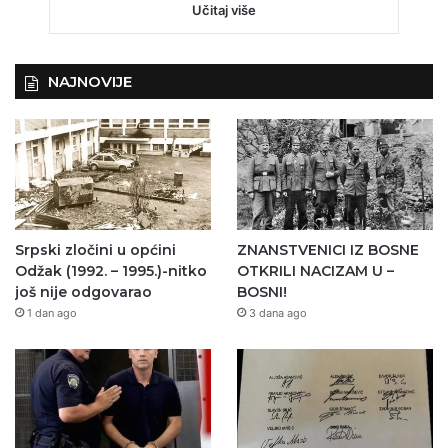
Učitaj više
NAJNOVIJE
Srpski zločini u općini
ZNANSTVENICI IZ BOSNE
Odžak (1992. – 1995.)-nitko
OTKRILI NACIZAM U –
još nije odgovarao
BOSNI!
1 dan ago
3 dana ago