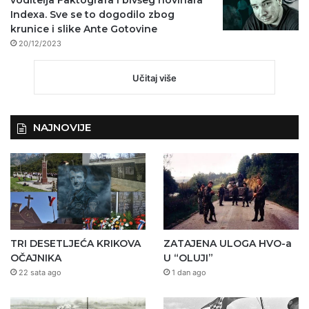
Indexa. Sve se to dogodilo zbog
krunice i slike Ante Gotovine
20/12/2023
Učitaj više
NAJNOVIJE
TRI DESETLJEĆA KRIKOVA
ZATAJENA ULOGA HVO-a
OČAJNIKA
U “OLUJI”
22 sata ago
1 dan ago