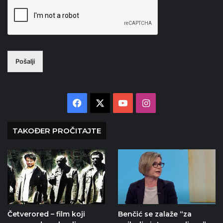
Pošalji
Facebook
X
YouTube
Instagram
TAKOĐER PROČITAJTE
Četverored – film koji
Benčić se zalaže “za