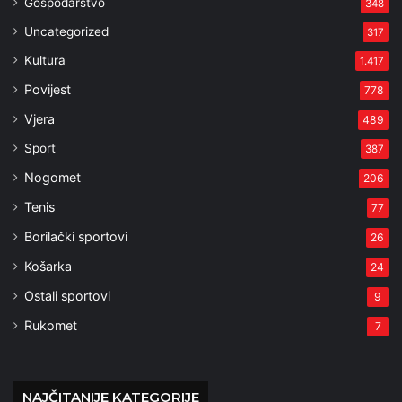
Gospodarstvo
348
Uncategorized
317
Kultura
1.417
Povijest
778
Vjera
489
Sport
387
Nogomet
206
Tenis
77
Borilački sportovi
26
Košarka
24
Ostali sportovi
9
Rukomet
7
NAJČITANIJE KATEGORIJE