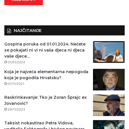
NAJČITANIJE
Gospina poruka od 01.01.2024: Nećete
se pokajati ni vi ni vaša djeca ni djeca
vaše djece…
01/01/2024
Koja je najveća elementarna nepogoda
koja je pogodila Hrvatsku?
07/11/2021
Raskrinkavanje: Tko je Zoran Šprajc ex
Jovanović?
29/11/2023
Taksist nokautirao Petra Vidova,
voditelja Faktografa i bivšeg novinara