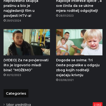
nepravedno skuplja
najbolje interese djece”, a
prašinu a bio je
sve činila da se ukine
najgledaniji film u
mjera roditelj odgojitelj!
povijesti HTV-a!
28/01/2023
29/01/2024
(VIDEO) Za ne povjerovati
Dogode se svima: Tri
što je izgovorio mladi
česte pogreške u odgoju
birač “MOŽEMO”
zbog kojih roditelji
osjećaju krivnju
30/12/2023
03/06/2021
Categories
Izbor uredništva
2.562