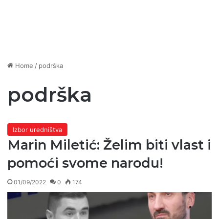
Home
/
podrška
podrška
Izbor uredništva
Marin Miletić: Želim biti vlast i
pomoći svome narodu!
01/09/2022
0
174