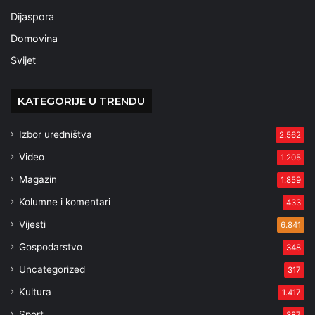
Dijaspora
Domovina
Svijet
KATEGORIJE U TRENDU
Izbor uredništva
2.562
Video
1.205
Magazin
1.859
Kolumne i komentari
433
Vijesti
6.841
Gospodarstvo
348
Uncategorized
317
Kultura
1.417
Sport