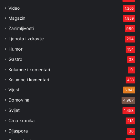
Video
1.205
Magazin
1.859
Zanimljivosti
980
Ljepota i zdravlje
264
Humor
154
Gastro
33
Kolumne i komentari
9
Kolumne i komentari
433
Vijesti
6.841
Domovina
4.987
Svijet
1.458
Crna kronika
218
Dijaspora
36