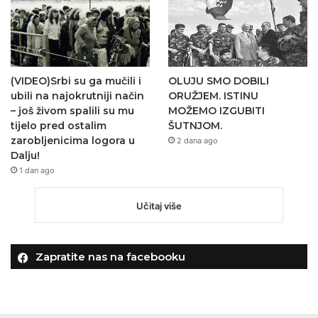
(VIDEO)Srbi su ga mučili i
OLUJU SMO DOBILI
ubili na najokrutniji način
ORUŽJEM. ISTINU
– još živom spalili su mu
MOŽEMO IZGUBITI
tijelo pred ostalim
ŠUTNJOM.
zarobljenicima logora u
2 dana ago
Dalju!
1 dan ago
Učitaj više
Zapratite nas na facebooku