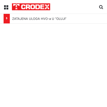
Menu
Tr
ZATAJENA ULOGA HVO-a U “OLUJI”