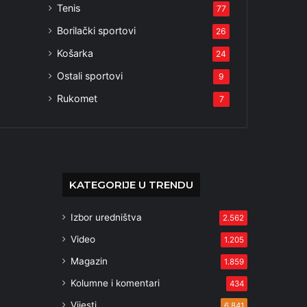
Tenis
77
Borilački sportovi
26
Košarka
24
Ostali sportovi
9
Rukomet
7
KATEGORIJE U TRENDU
Izbor uredništva
2.562
Video
1.205
Magazin
1.859
Kolumne i komentari
434
Vijesti
6.841