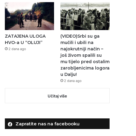
ZATAJENA ULOGA
(VIDEO)Srbi su ga
HVO-a U “OLUJI”
mučili i ubili na
najokrutniji način –
2 dana ago
još živom spalili su
mu tijelo pred ostalim
zarobljenicima logora
u Dalju!
2 dana ago
Učitaj više
Zapratite nas na facebooku