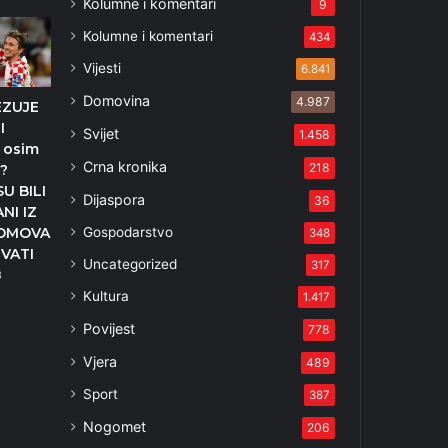
Kolumne i komentari
9
Kolumne i komentari
434
Vijesti
6.841
Domovina
4.987
EZUJE
I
Svijet
1.458
 osim
Crna kronika
218
?
U BILI
Dijaspora
36
NI IZ
Gospodarstvo
DOMOVA
348
RVATI
Uncategorized
317
3
Kultura
1.417
Povijest
778
Vjera
489
Sport
387
Nogomet
206