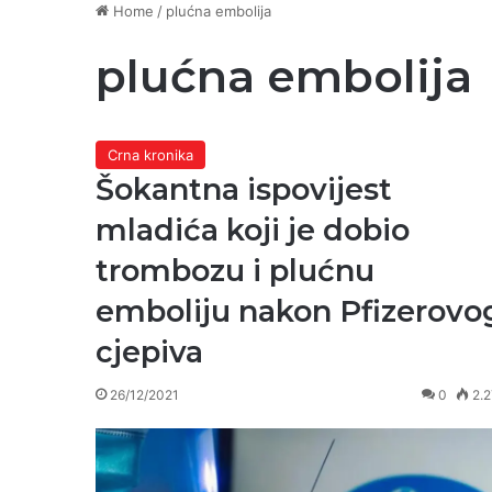
Home
/
plućna embolija
plućna embolija
Crna kronika
Šokantna ispovijest
mladića koji je dobio
trombozu i plućnu
emboliju nakon Pfizerovo
cjepiva
26/12/2021
0
2.2