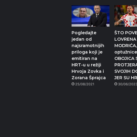
Pogledajte
ŠTO POV
jedan od
LOVRENA 
najsramotnijih
MODRIĆA,
priloga koji je
optužnice
emitiran na
OBOJICA S
HRT-u u režiji
PROTJERA
Hrvoja Zovka i
SVOJIH 
Zorana Šprajca
JER SU H
25/08/2021
30/06/202