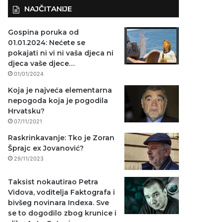
NAJČITANIJE
Gospina poruka od
01.01.2024: Nećete se
pokajati ni vi ni vaša djeca ni
djeca vaše djece…
01/01/2024
Koja je najveća elementarna
nepogoda koja je pogodila
Hrvatsku?
07/11/2021
Raskrinkavanje: Tko je Zoran
Šprajc ex Jovanović?
29/11/2023
Taksist nokautirao Petra
Vidova, voditelja Faktografa i
bivšeg novinara Indexa. Sve
se to dogodilo zbog krunice i