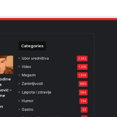
Categories
Izbor uredništva
2.562
Video
1.205
Magazin
1.859
godine
Zanimljivosti
980
e
ović –
Ljepota i zdravlje
264
 ne
Humor
154
en
Gastro
33