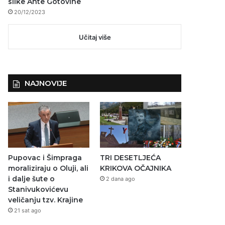
slike Ante Gotovine
20/12/2023
Učitaj više
NAJNOVIJE
Pupovac i Šimpraga
TRI DESETLJEĆA
moraliziraju o Oluji, ali
KRIKOVA OČAJNIKA
i dalje šute o
2 dana ago
Stanivukovićevu
veličanju tzv. Krajine
21 sat ago