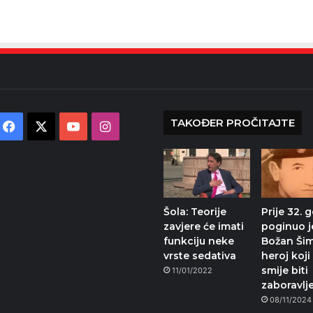
TAKOĐER PROČITAJTE
Facebook
X
YouTube
Instagram
Šola: Teorije
Prije 32. 
zavjere će imati
poginuo j
funkciju neke
Božan Šim
vrste sedativa
heroj koji
smije biti
11/01/2022
zaboravlj
08/11/2024