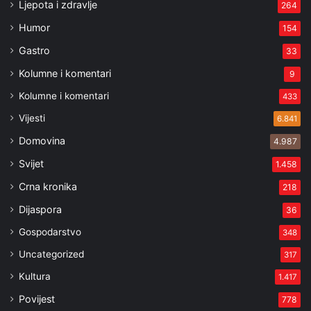
Ljepota i zdravlje
264
Humor
154
Gastro
33
Kolumne i komentari
9
Kolumne i komentari
433
Vijesti
6.841
Domovina
4.987
Svijet
1.458
Crna kronika
218
Dijaspora
36
Gospodarstvo
348
Uncategorized
317
Kultura
1.417
Povijest
778