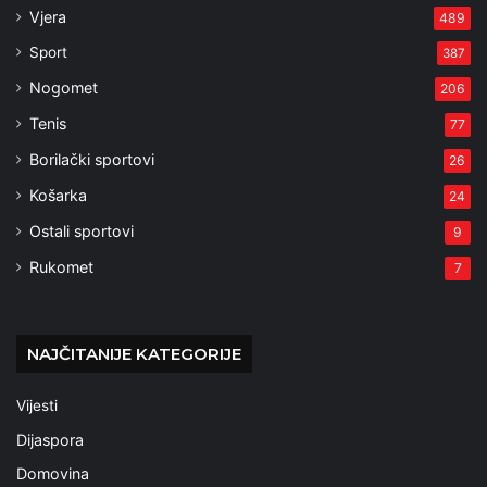
Vjera
489
Sport
387
Nogomet
206
Tenis
77
Borilački sportovi
26
Košarka
24
Ostali sportovi
9
Rukomet
7
NAJČITANIJE KATEGORIJE
Vijesti
Dijaspora
Domovina