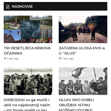
NAJNOVIJE
TRI DESETLJEĆA KRIKOVA
ZATAJENA ULOGA HVO-a
OČAJNIKA
U “OLUJI”
1 dan ago
1 dan ago
(VIDEO)Srbi su ga mučili i
OLUJU SMO DOBILI
ubili na najokrutniji način
ORUŽJEM. ISTINU
– još živom spalili su mu
MOŽEMO IZGUBITI