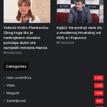
Vidović Krišto Plenkoviću:
Kajkić: Ne postoji veće zlo
Zbog toga što je
u modernoj Hrvatskoj od
nedvojbeno zlorabio
HDZ-a i Pupovca
položaja dužni ste
17/03/2024
razriješiti ministra Marića
20/06/2022
Categories
Izbor uredništva
2.562
Video
1.205
Magazin
1.859
Zanimljivosti
980