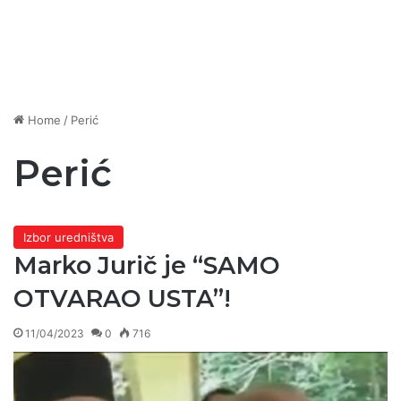
Home
/
Perić
Perić
Izbor uredništva
Marko Jurič je “SAMO
OTVARAO USTA”!
11/04/2023
0
716