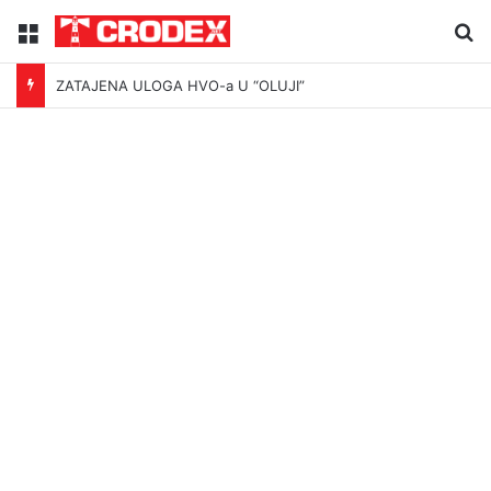
Menu
Tr
ZATAJENA ULOGA HVO-a U “OLUJI”