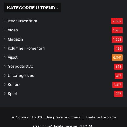
KATEGORIJE U TRENDU
Izbor uredništva
2.562
Video
1.205
Magazin
1.859
Kolumne i komentari
433
Vijesti
6.841
Gospodarstvo
348
Uncategorized
317
Kultura
1.417
Sport
387
© Copyright 2026, Sva prava pridržana |
Imate potrebu za
stranicom? Javite nam se KLIKOM .