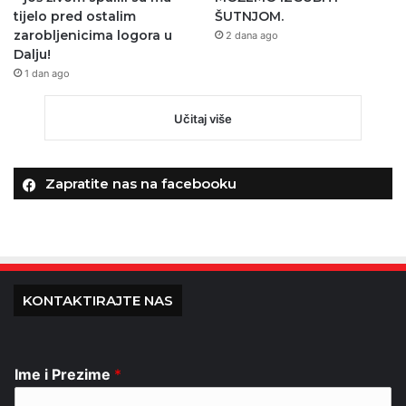
tijelo pred ostalim
ŠUTNJOM.
zarobljenicima logora u
2 dana ago
Dalju!
1 dan ago
Učitaj više
Zapratite nas na facebooku
KONTAKTIRAJTE NAS
Ime i Prezime
*