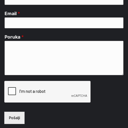
Email
*
Poruka
*
Pošalji