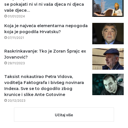
se pokajati ni vi ni vaša djeca ni djeca
vaše djece…
01/01/2024
Koja je najveća elementarna nepogoda
koja je pogodila Hrvatsku?
07/11/2021
Raskrinkavanje: Tko je Zoran Šprajc ex
Jovanović?
29/11/2023
Taksist nokautirao Petra Vidova,
voditelja Faktografa i bivšeg novinara
Indexa. Sve se to dogodilo zbog
krunice i slike Ante Gotovine
20/12/2023
Učitaj više