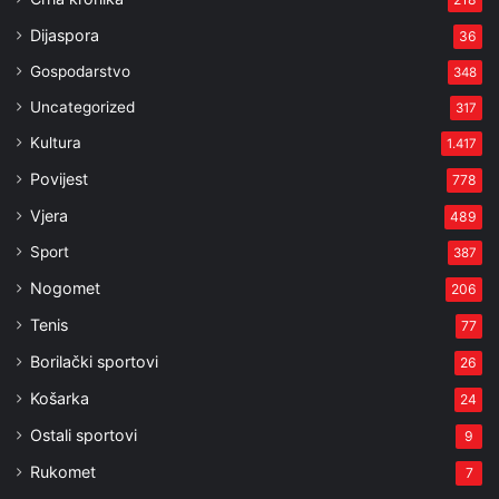
Dijaspora
36
Gospodarstvo
348
Uncategorized
317
Kultura
1.417
Povijest
778
Vjera
489
Sport
387
Nogomet
206
Tenis
77
Borilački sportovi
26
Košarka
24
Ostali sportovi
9
Rukomet
7