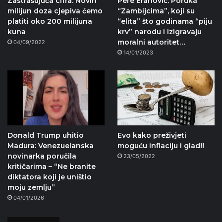
Zastrašujuća cifra. Novih
Pere Eranović: Poruka
milijun doza cjepiva ćemo
“Zambijcima”, koji su
platiti oko 200 milijuna
“elita” što godinama “piju
kuna
krv” narodu i izigravaju
moralni autoritet…
04/09/2022
14/01/2023
Donald Trump uhitio
Evo kako preživjeti
Madura: Venezuelanska
moguću inflaciju i glad!!
novinarka poručila
23/05/2022
kritičarima – “Ne branite
diktatora koji je uništio
moju zemlju”
04/01/2026