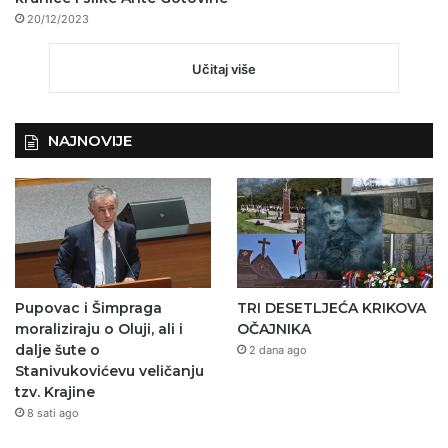
20/12/2023
Učitaj više
NAJNOVIJE
Pupovac i Šimpraga
TRI DESETLJEĆA KRIKOVA
moraliziraju o Oluji, ali i
OČAJNIKA
dalje šute o
2 dana ago
Stanivukovićevu veličanju
tzv. Krajine
8 sati ago