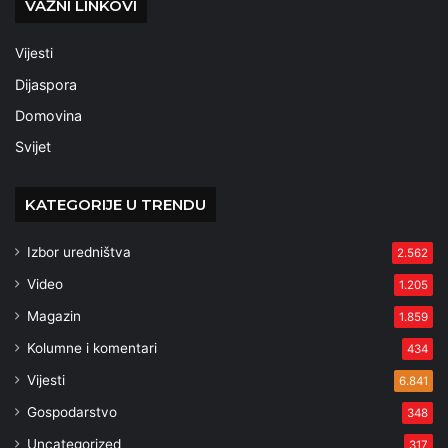
VAŽNI LINKOVI
Vijesti
Dijaspora
Domovina
Svijet
KATEGORIJE U TRENDU
Izbor uredništva
2.562
Video
1.205
Magazin
1.859
Kolumne i komentari
434
Vijesti
6.841
Gospodarstvo
348
Uncategorized
317