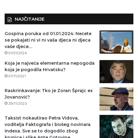
NAJČITANIJE
Gospina poruka od 01.01.2024: Nećete
se pokajati ni vi ni vaša djeca ni djeca
vaše djece…
01/01/2024
Koja je najveća elementarna nepogoda
koja je pogodila Hrvatsku?
07/11/2021
Raskrinkavanje: Tko je Zoran Šprajc ex
Jovanović?
29/11/2023
Taksist nokautirao Petra Vidova,
voditelja Faktografa i bivšeg novinara
Indexa. Sve se to dogodilo zbog
krunice i slike Ante Gotovine