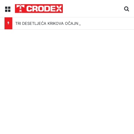
Menu
Tr
TRI DESETLJEĆA KRIKOVA OČAJNIKA