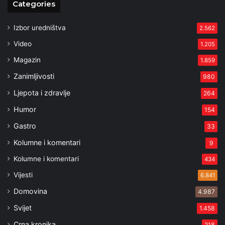
Categories
Izbor uredništva
2.562
Video
1.205
Magazin
1.859
Zanimljivosti
980
Ljepota i zdravlje
264
Humor
154
Gastro
33
Kolumne i komentari
9
Kolumne i komentari
434
Vijesti
6.841
Domovina
4.987
Svijet
1.458
Crna kronika
218