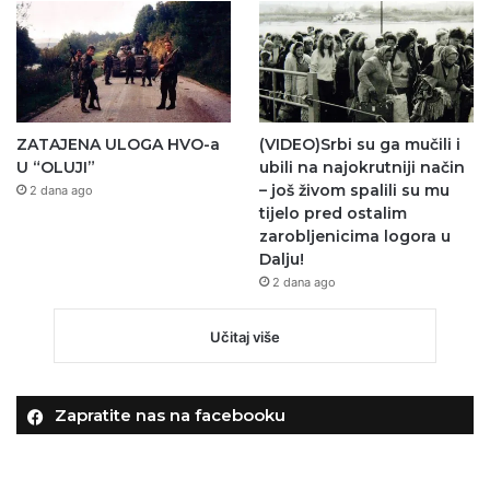
ZATAJENA ULOGA HVO-a
(VIDEO)Srbi su ga mučili i
U “OLUJI”
ubili na najokrutniji način
– još živom spalili su mu
2 dana ago
tijelo pred ostalim
zarobljenicima logora u
Dalju!
2 dana ago
Učitaj više
Zapratite nas na facebooku