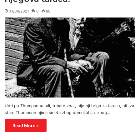
01/09/2021
0
88
Udri po Thompsonu, ali, tribate znat, nije nji briga za taracu, niti za
stan. Thompson njima smeta zbog domoljublja, zbog…
Read More »