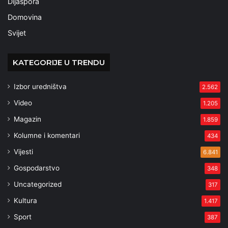
Dijaspora
Domovina
Svijet
KATEGORIJE U TRENDU
Izbor uredništva
2.562
Video
1.205
Magazin
1.859
Kolumne i komentari
434
Vijesti
6.841
Gospodarstvo
348
Uncategorized
317
Kultura
1.417
Sport
387