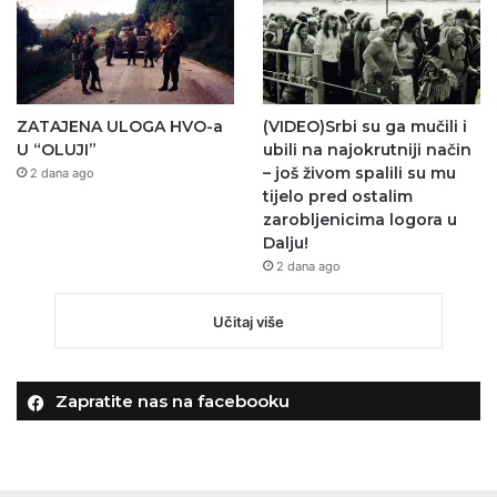
ZATAJENA ULOGA HVO-a
(VIDEO)Srbi su ga mučili i
U “OLUJI”
ubili na najokrutniji način
– još živom spalili su mu
2 dana ago
tijelo pred ostalim
zarobljenicima logora u
Dalju!
2 dana ago
Učitaj više
Zapratite nas na facebooku