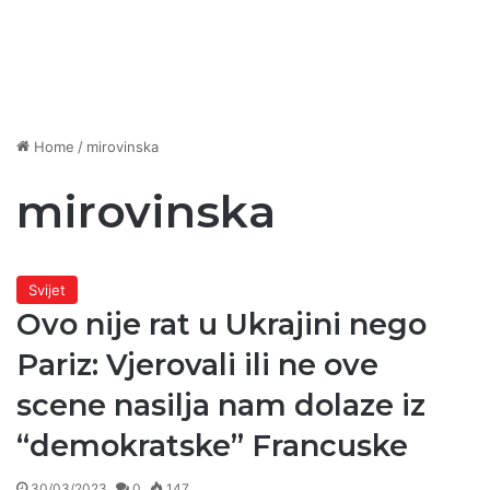
Home
/
mirovinska
mirovinska
Svijet
Ovo nije rat u Ukrajini nego
Pariz: Vjerovali ili ne ove
scene nasilja nam dolaze iz
“demokratske” Francuske
30/03/2023
0
147