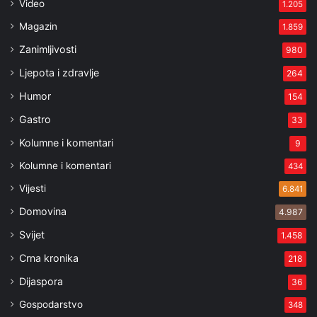
Video
1.205
Magazin
1.859
Zanimljivosti
980
Ljepota i zdravlje
264
Humor
154
Gastro
33
Kolumne i komentari
9
Kolumne i komentari
434
Vijesti
6.841
Domovina
4.987
Svijet
1.458
Crna kronika
218
Dijaspora
36
Gospodarstvo
348