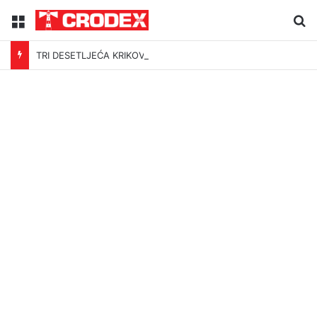
Menu
Tr
TRI DESETLJEĆA KRIKOVA OČAJNIKA