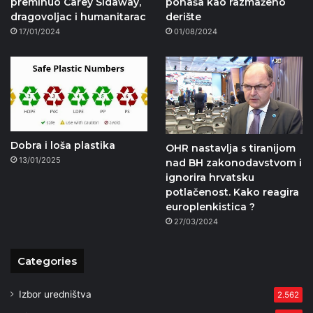
preminuo Carey Sidaway,
ponaša kao razmaženo
dragovoljac i humanitarac
derište
17/01/2024
01/08/2024
Dobra i loša plastika
OHR nastavlja s tiranijom
13/01/2025
nad BH zakonodavstvom i
ignorira hrvatsku
potlačenost. Kako reagira
europlenkistica ?
27/03/2024
Categories
Izbor uredništva
2.562