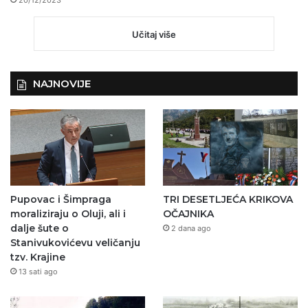
20/12/2023
Učitaj više
NAJNOVIJE
Pupovac i Šimpraga
TRI DESETLJEĆA KRIKOVA
moraliziraju o Oluji, ali i
OČAJNIKA
dalje šute o
2 dana ago
Stanivukovićevu veličanju
tzv. Krajine
13 sati ago