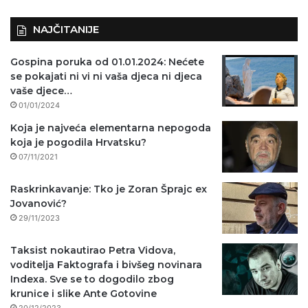
NAJČITANIJE
Gospina poruka od 01.01.2024: Nećete
se pokajati ni vi ni vaša djeca ni djeca
vaše djece…
01/01/2024
Koja je najveća elementarna nepogoda
koja je pogodila Hrvatsku?
07/11/2021
Raskrinkavanje: Tko je Zoran Šprajc ex
Jovanović?
29/11/2023
Taksist nokautirao Petra Vidova,
voditelja Faktografa i bivšeg novinara
Indexa. Sve se to dogodilo zbog
krunice i slike Ante Gotovine