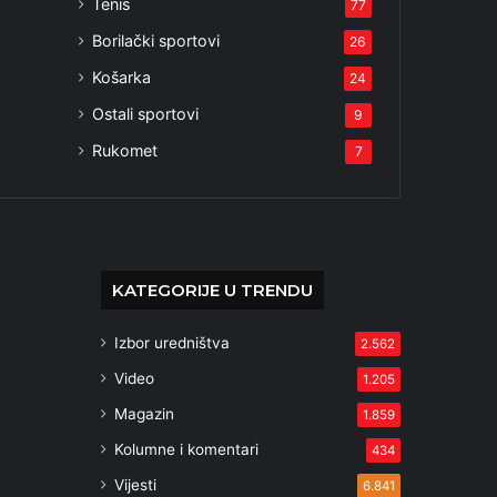
Tenis
77
Borilački sportovi
26
Košarka
24
Ostali sportovi
9
Rukomet
7
KATEGORIJE U TRENDU
Izbor uredništva
2.562
Video
1.205
Magazin
1.859
Kolumne i komentari
434
Vijesti
6.841