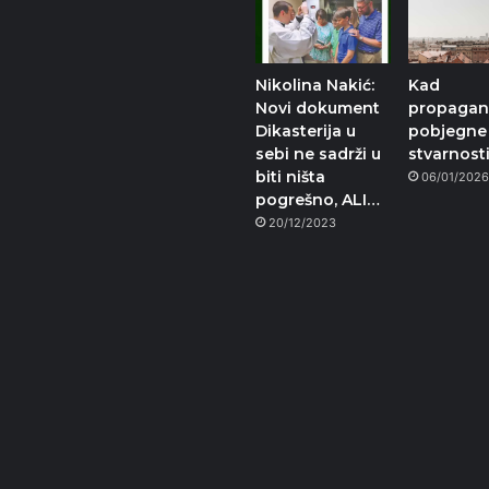
Nikolina Nakić:
Kad
Novi dokument
propaga
Dikasterija u
pobjegne
sebi ne sadrži u
stvarnost
biti ništa
06/01/202
pogrešno, ALI…
20/12/2023