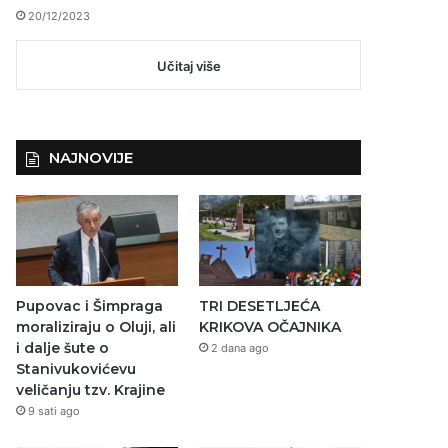
20/12/2023
Učitaj više
NAJNOVIJE
Pupovac i Šimpraga
TRI DESETLJEĆA
moraliziraju o Oluji, ali
KRIKOVA OČAJNIKA
i dalje šute o
2 dana ago
Stanivukovićevu
veličanju tzv. Krajine
9 sati ago