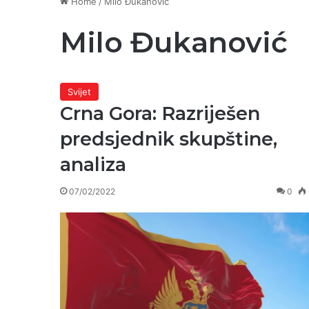
Home
/
Milo Đukanović
Milo Đukanović
Svijet
Crna Gora: Razriješen
predsjednik skupštine,
analiza
07/02/2022
0