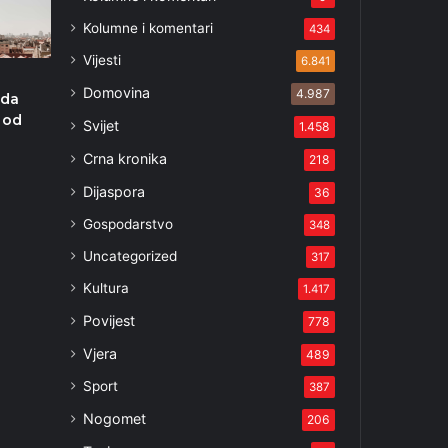
Kolumne i komentari
434
Vijesti
6.841
Domovina
4.987
nda
 od
Svijet
1.458
i
Crna kronika
218
6
Dijaspora
36
Gospodarstvo
348
Uncategorized
317
Kultura
1.417
Povijest
778
Vjera
489
Sport
387
Nogomet
206