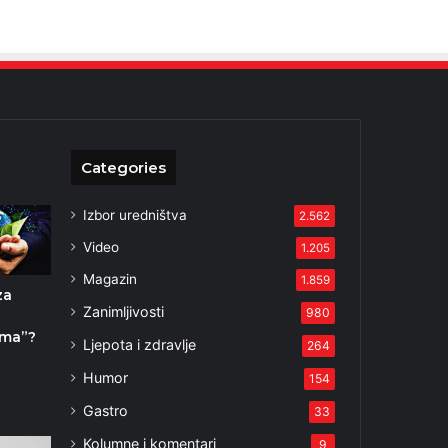
Categories
Izbor uredništva
2.562
Video
1.205
Magazin
1.859
za
Zanimljivosti
980
zma”?
Ljepota i zdravlje
264
2
Humor
154
Gastro
33
Kolumne i komentari
9