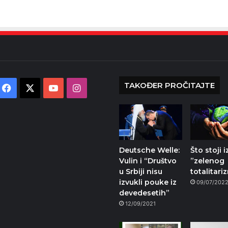
TAKOĐER PROČITAJTE
Facebook
X
YouTube
Instagram
Deutsche Welle:
Što stoji i
Vulin i “Društvo
”zelenog
u Srbiji nisu
totalitari
izvukli pouke iz
09/07/202
devedesetih”
12/09/2021