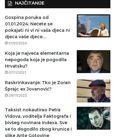
NAJČITANIJE
Gospina poruka od
01.01.2024: Nećete se
pokajati ni vi ni vaša djeca ni
djeca vaše djece…
01/01/2024
Koja je najveća elementarna
nepogoda koja je pogodila
Hrvatsku?
07/11/2021
Raskrinkavanje: Tko je Zoran
Šprajc ex Jovanović?
29/11/2023
Taksist nokautirao Petra
Vidova, voditelja Faktografa i
bivšeg novinara Indexa. Sve
se to dogodilo zbog krunice i
slike Ante Gotovine