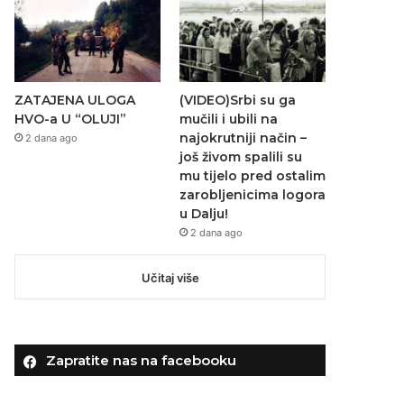
ZATAJENA ULOGA
(VIDEO)Srbi su ga
HVO-a U “OLUJI”
mučili i ubili na
najokrutniji način –
2 dana ago
još živom spalili su
mu tijelo pred ostalim
zarobljenicima logora
u Dalju!
2 dana ago
Učitaj više
Zapratite nas na facebooku