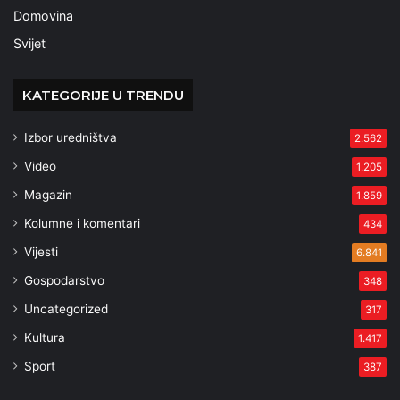
Domovina
Svijet
KATEGORIJE U TRENDU
Izbor uredništva
2.562
Video
1.205
Magazin
1.859
Kolumne i komentari
434
Vijesti
6.841
Gospodarstvo
348
Uncategorized
317
Kultura
1.417
Sport
387