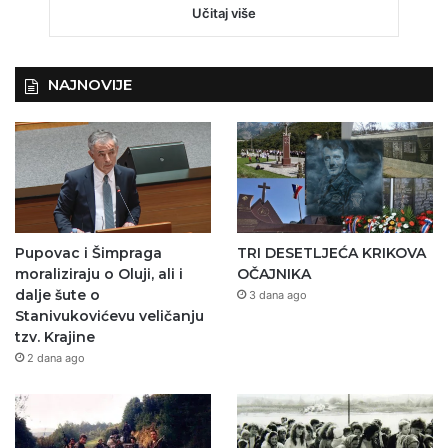
Učitaj više
NAJNOVIJE
Pupovac i Šimpraga
TRI DESETLJEĆA KRIKOVA
moraliziraju o Oluji, ali i
OČAJNIKA
dalje šute o
3 dana ago
Stanivukovićevu veličanju
tzv. Krajine
2 dana ago