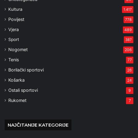
Kultura
1.417
Povijest
778
Vjera
489
Sport
387
Nogomet
206
Tenis
77
Borilački sportovi
26
Košarka
24
Ostali sportovi
9
Rukomet
7
NAJČITANIJE KATEGORIJE