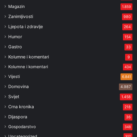
Magazin
1.859
Zanimljivosti
980
Ljepota i zdravlje
264
Humor
154
Gastro
33
Kolumne i komentari
9
Kolumne i komentari
434
Vijesti
6.841
Domovina
4.987
Svijet
1.458
Crna kronika
218
Dijaspora
36
Gospodarstvo
348
Uncategorized
317