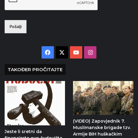
Pošalji
Facebook
X
YouTube
Instagram
TAKOĐER PROČITAJTE
(VIDEO) Zapovjednik 7.
Muslimanske brigade tzv.
Jeste li sretni da
Armije BiH huškačkim
financirate ovo čudovište