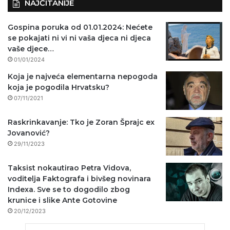
NAJČITANIJE
Gospina poruka od 01.01.2024: Nećete
se pokajati ni vi ni vaša djeca ni djeca
vaše djece…
01/01/2024
Koja je najveća elementarna nepogoda
koja je pogodila Hrvatsku?
07/11/2021
Raskrinkavanje: Tko je Zoran Šprajc ex
Jovanović?
29/11/2023
Taksist nokautirao Petra Vidova,
voditelja Faktografa i bivšeg novinara
Indexa. Sve se to dogodilo zbog
krunice i slike Ante Gotovine
20/12/2023