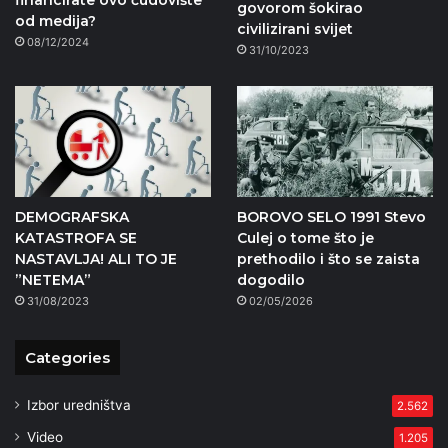
govorom šokirao
od medija?
civilizirani svijet
08/12/2024
31/10/2023
DEMOGRAFSKA
BOROVO SELO 1991 Stevo
KATASTROFA SE
Culej o tome što je
NASTAVLJA! ALI TO JE
prethodilo i što se zaista
”NETEMA”
dogodilo
31/08/2023
02/05/2026
Categories
Izbor uredništva
2.562
Video
1.205