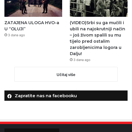
ZATAJENA ULOGA HVO-a
(VIDEO)Srbi su ga mučili i
U “OLUJI”
ubili na najokrutniji način
– još živom spalili su mu
3 dana ago
tijelo pred ostalim
zarobljenicima logora u
Dalju!
3 dana ago
Učitaj više
Zapratite nas na facebooku