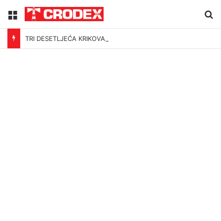
Menu
Tr
TRI DESETLJEĆA KRIKOVA OČAJNIKA