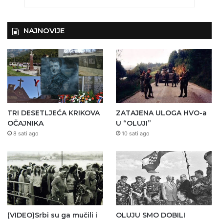
NAJNOVIJE
TRI DESETLJEĆA KRIKOVA
ZATAJENA ULOGA HVO-a
OČAJNIKA
U “OLUJI”
8 sati ago
10 sati ago
(VIDEO)Srbi su ga mučili i
OLUJU SMO DOBILI