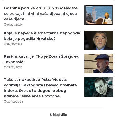
Gospina poruka od 01.01.2024: Nećete
se pokajati ni vi ni vaša djeca ni djeca
vaše djece…
01/01/2024
Koja je najveća elementarna nepogoda
koja je pogodila Hrvatsku?
07/11/2021
Raskrinkavanje: Tko je Zoran Šprajc ex
Jovanović?
29/11/2023
Taksist nokautirao Petra Vidova,
voditelja Faktografa i bivšeg novinara
Indexa. Sve se to dogodilo zbog
krunice i slike Ante Gotovine
20/12/2023
Učitaj više