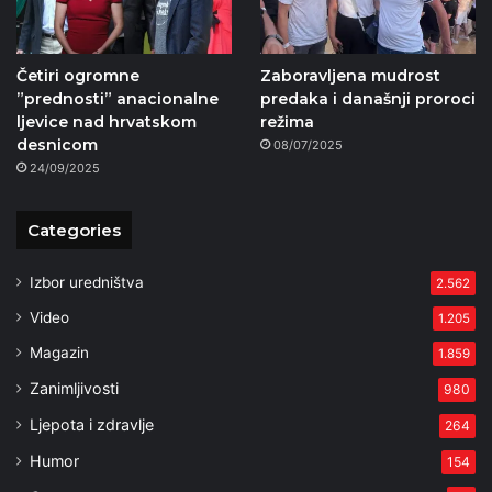
Četiri ogromne
Zaboravljena mudrost
”prednosti” anacionalne
predaka i današnji proroci
ljevice nad hrvatskom
režima
desnicom
08/07/2025
24/09/2025
Categories
Izbor uredništva
2.562
Video
1.205
Magazin
1.859
Zanimljivosti
980
Ljepota i zdravlje
264
Humor
154