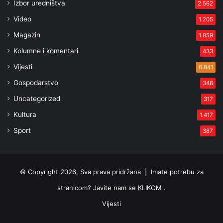
Izbor uredništva
2.562
Video
1.205
Magazin
1.859
Kolumne i komentari
433
Vijesti
6.841
Gospodarstvo
348
Uncategorized
317
Kultura
1.417
Sport
387
© Copyright 2026, Sva prava pridržana |
Imate potrebu za
stranicom? Javite nam se KLIKOM .
Vijesti