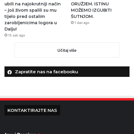
ubili na najokrutniji način
ORUŽJEM. ISTINU
– još živom spalili su mu
MOŽEMO IZGUBITI
tijelo pred ostalim
ŠUTNJOM.
zarobljenicima logora u
1 dan ago
Dalju!
15 sati ago
Učitaj više
Zapratite nas na facebooku
KONTAKTIRAJTE NAS