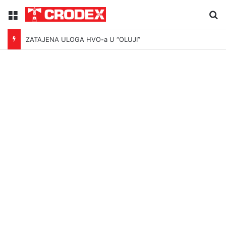
Menu
Tr
ZATAJENA ULOGA HVO-a U “OLUJI”