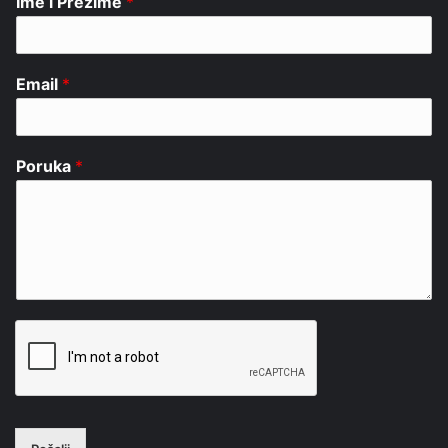
Ime i Prezime
*
Email
*
Poruka
*