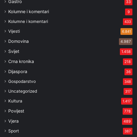
Gastro
33
Kolumne i komentari
9
Kolumne i komentari
433
Vijesti
6.841
Domovina
4.987
Svijet
1.458
Crna kronika
218
Dijaspora
36
Gospodarstvo
348
Uncategorized
317
Kultura
1.417
Povijest
778
Vjera
489
Sport
387