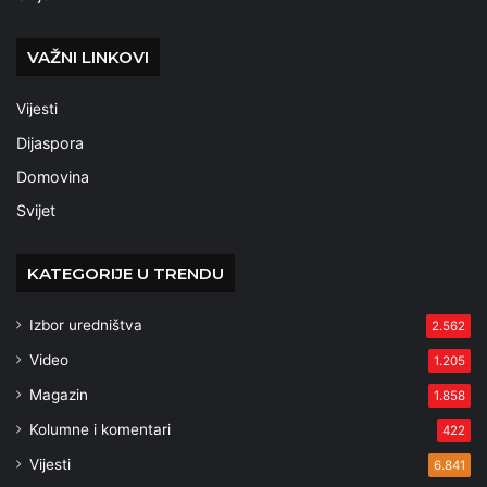
VAŽNI LINKOVI
Vijesti
Dijaspora
Domovina
Svijet
KATEGORIJE U TRENDU
Izbor uredništva
2.562
Video
1.205
Magazin
1.858
Kolumne i komentari
422
Vijesti
6.841