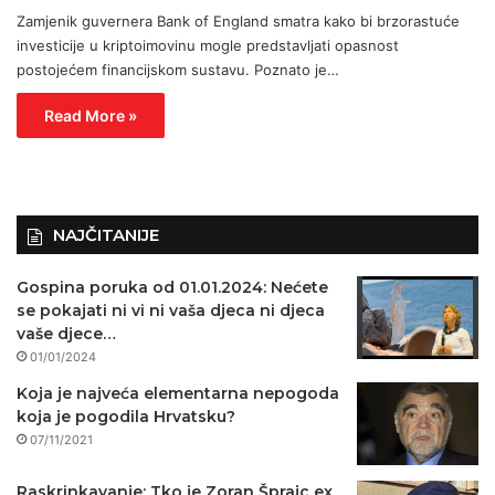
Zamjenik guvernera Bank of England smatra kako bi brzorastuće
investicije u kriptoimovinu mogle predstavljati opasnost
postojećem financijskom sustavu. Poznato je…
Read More »
NAJČITANIJE
Gospina poruka od 01.01.2024: Nećete
se pokajati ni vi ni vaša djeca ni djeca
vaše djece…
01/01/2024
Koja je najveća elementarna nepogoda
koja je pogodila Hrvatsku?
07/11/2021
Raskrinkavanje: Tko je Zoran Šprajc ex