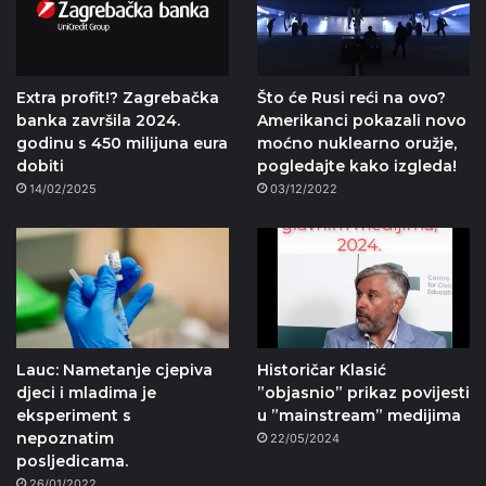
Extra profit!? Zagrebačka
Što će Rusi reći na ovo?
banka završila 2024.
Amerikanci pokazali novo
godinu s 450 milijuna eura
moćno nuklearno oružje,
dobiti
pogledajte kako izgleda!
14/02/2025
03/12/2022
Lauc: Nametanje cjepiva
Historičar Klasić
djeci i mladima je
”objasnio” prikaz povijesti
eksperiment s
u ”mainstream” medijima
nepoznatim
22/05/2024
posljedicama.
26/01/2022