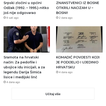
Srpski zločini u općini
ZNANSTVENICI IZ BOSNE
Odžak (1992. – 1995.)-nitko
OTKRILI NACIZAM U –
još nije odgovarao
BOSNI!
9 sati ago
2 dana ago
Sramota na hrvatski
KOMADIĆ POVIJESTI KOJI
način: Za pedofile i
JE PODIJELIO I UJEDINIO
ubojice idu inicijali, a za
HRVATSKU
legendu Darija Šimića
4 dana ago
lisice i medijski linč
4 dana ago
Učitaj više