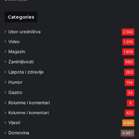
Categories
Izbor uredništva
2.562
Video
1.205
Magazin
1.858
Zanimljivosti
980
Ljepota i zdravlje
263
Humor
154
Gastro
33
Kolumne i komentari
9
Kolumne i komentari
422
Vijesti
6.841
Domovina
4.987