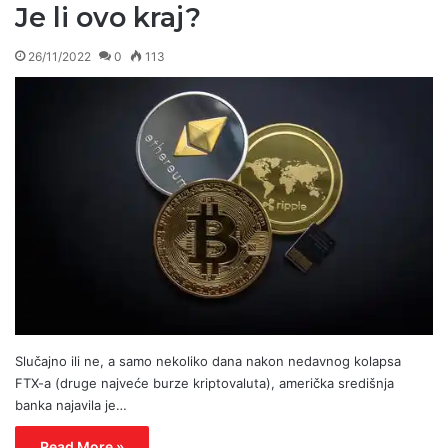
Je li ovo kraj?
26/11/2022
0
113
Slučajno ili ne, a samo nekoliko dana nakon nedavnog kolapsa
FTX-a (druge najveće burze kriptovaluta), američka središnja
banka najavila je…
Read More »