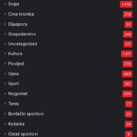
Svijet
1.458
Crna kronika
218
Dijaspora
36
Gospodarstvo
348
Uncategorized
317
Kultura
1.417
Povijest
778
Vjera
489
Sport
387
Nogomet
206
Tenis
77
Borilački sportovi
26
Košarka
24
Ostali sportovi
9