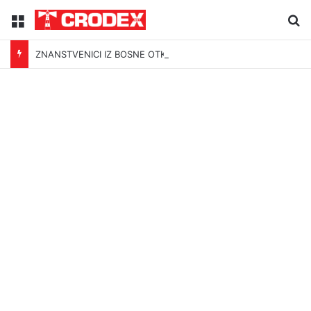
Menu
Tr
ZNANSTVENICI IZ BOSNE OTKRILI NACIZAM U – BOSNI!