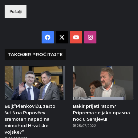
Pošalji
Facebook
X
YouTube
Instagram
TAKOĐER PROČITAJTE
Bulj:”Plenkoviću, zašto
Bakir prijeti ratom?
šutiš na Pupovčev
Priprema se jako opasna
sramotan napad na
noć u Sarajevu!
mimohod Hrvatske
25/07/2022
vojske?”