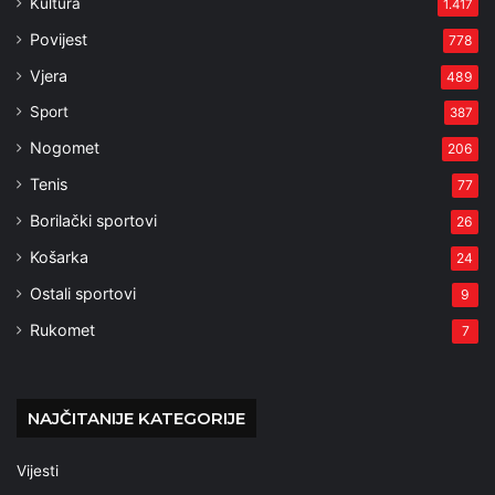
Kultura
1.417
Povijest
778
Vjera
489
Sport
387
Nogomet
206
Tenis
77
Borilački sportovi
26
Košarka
24
Ostali sportovi
9
Rukomet
7
NAJČITANIJE KATEGORIJE
Vijesti