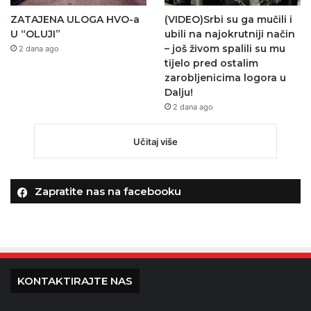
ZATAJENA ULOGA HVO-a
(VIDEO)Srbi su ga mučili i
U “OLUJI”
ubili na najokrutniji način
– još živom spalili su mu
2 dana ago
tijelo pred ostalim
zarobljenicima logora u
Dalju!
2 dana ago
Učitaj više
Zapratite nas na facebooku
KONTAKTIRAJTE NAS