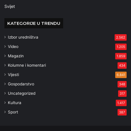
Svijet
KATEGORIJE U TRENDU
Izbor uredništva
2.562
Video
1.205
Magazin
1.859
Kolumne i komentari
434
Vijesti
6.841
Gospodarstvo
348
Uncategorized
317
Kultura
1.417
Sport
387