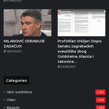
01/08/2025
MILANOVIĆ ODRAĐUJE
Prof.Milan Vrkljan: Dopis
ZADAĆU!!!
Senatu zagrebačkih
sveučilišta zbog
19/07/2023
Goldsteina, Klasića i
Jakovine…
24/08/2021
Categories
Izbor uredništva
2.562
Video
1.205
Magazin
1.859