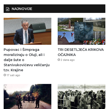
NAJNOVIJE
Pupovac i Šimpraga
TRI DESETLJEĆA KRIKOVA
moraliziraju o Oluji, ali i
OČAJNIKA
dalje šute o
2 dana ago
Stanivukovićevu veličanju
tzv. Krajine
17 sati ago