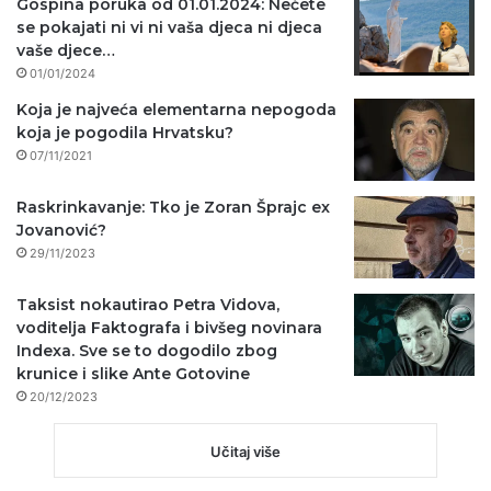
Gospina poruka od 01.01.2024: Nećete
se pokajati ni vi ni vaša djeca ni djeca
vaše djece…
01/01/2024
Koja je najveća elementarna nepogoda
koja je pogodila Hrvatsku?
07/11/2021
Raskrinkavanje: Tko je Zoran Šprajc ex
Jovanović?
29/11/2023
Taksist nokautirao Petra Vidova,
voditelja Faktografa i bivšeg novinara
Indexa. Sve se to dogodilo zbog
krunice i slike Ante Gotovine
20/12/2023
Učitaj više