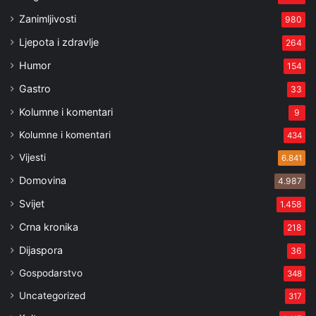
Zanimljivosti
980
Ljepota i zdravlje
264
Humor
154
Gastro
33
Kolumne i komentari
9
Kolumne i komentari
434
Vijesti
6.841
Domovina
4.987
Svijet
1.458
Crna kronika
218
Dijaspora
36
Gospodarstvo
348
Uncategorized
317