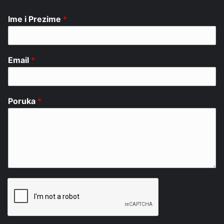
Ime i Prezime
*
Email
*
Poruka
*