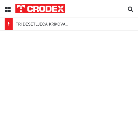
Menu
Tr
TRI DESETLJEĆA KRIKOVA OČAJNIKA