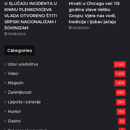
U SLUČAJU INCIDENTA U
Hrvati u Chicagu već 115
KNINU PLENKOVIĆEVA
godina slave Veliku
VLADA OTVORENO ŠTITI
Gospu: Vjera nas vodi,
SRPSKI NACIONALIZAM I
tradicija i ljubav jačaju
ŠOVINIZAM
19/08/2021
10/08/2022
Categories
Izbor uredništva
2.562
Video
1.205
Magazin
1.859
Zanimljivosti
980
Ljepota i zdravlje
264
Humor
154
Gastro
33