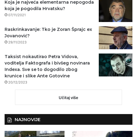
Koja je najveća elementarna nepogoda
koja je pogodila Hrvatsku?
07/11/2021
Raskrinkavanje: Tko je Zoran Šprajc ex
Jovanović?
29/11/2023
Taksist nokautirao Petra Vidova,
voditelja Faktografa i bivšeg novinara
Indexa. Sve se to dogodilo zbog
krunice i slike Ante Gotovine
20/12/2023
Učitaj više
NAJNOVIJE