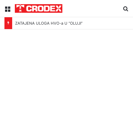
Menu
Tr
ZATAJENA ULOGA HVO-a U “OLUJI”