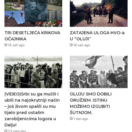
TRI DESETLJEĆA KRIKOVA
ZATAJENA ULOGA HVO-a
OČAJNIKA
U “OLUJI”
16 sati ago
18 sati ago
(VIDEO)Srbi su ga mučili i
OLUJU SMO DOBILI
ubili na najokrutniji način
ORUŽJEM. ISTINU
– još živom spalili su mu
MOŽEMO IZGUBITI
tijelo pred ostalim
ŠUTNJOM.
zarobljenicima logora u
1 dan ago
Dalju!
23 sata ago