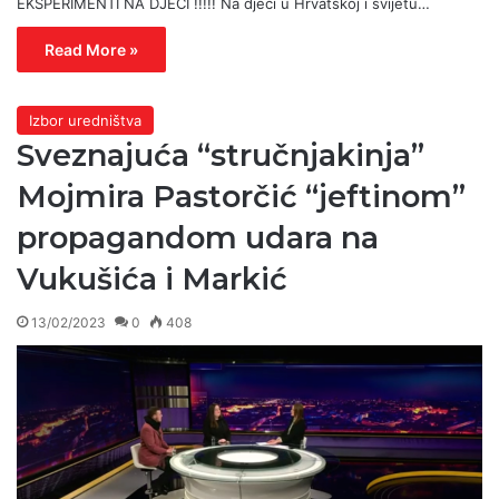
EKSPERIMENTI NA DJECI !!!!! Na djeci u Hrvatskoj i svijetu…
Read More »
Izbor uredništva
Sveznajuća “stručnjakinja”
Mojmira Pastorčić “jeftinom”
propagandom udara na
Vukušića i Markić
13/02/2023
0
408