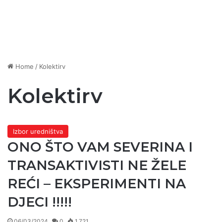
Home
/
Kolektirv
Kolektirv
Izbor uredništva
ONO ŠTO VAM SEVERINA I
TRANSAKTIVISTI NE ŽELE
REĆI – EKSPERIMENTI NA
DJECI !!!!!
06/03/2024
0
1.721