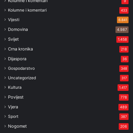
Kolumne i komentari
9
Kolumne i komentari
433
Vijesti
6.841
Domovina
4.987
Svijet
1.458
Crna kronika
218
Dijaspora
36
Gospodarstvo
348
Uncategorized
317
Kultura
1.417
Povijest
778
Vjera
489
Sport
387
Nogomet
206