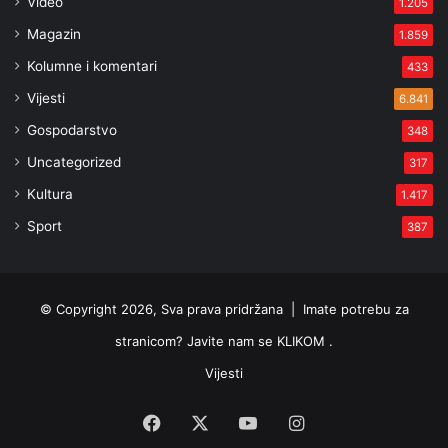
Video
1.205
Magazin
1.859
Kolumne i komentari
433
Vijesti
6.841
Gospodarstvo
348
Uncategorized
317
Kultura
1.417
Sport
387
© Copyright 2026, Sva prava pridržana |
Imate potrebu za
stranicom? Javite nam se KLIKOM .
Vijesti
Facebook
X
YouTube
Instagram