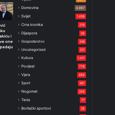
Domovina
4.987
Svijet
1.458
Crna kronika
218
vić
šku
Dijaspora
36
kiću i
Gospodarstvo
ve one
348
apadaju
Uncategorized
317
Kultura
1.417
Povijest
778
Vjera
489
Sport
387
Nogomet
206
Tenis
77
Borilački sportovi
26