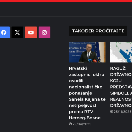
TAKOĐER PROČITAJTE
Facebook
X
YouTube
Instagram
Hrvatski
RAGUŽ:
zastupnici oštro
DRŽAVNO
osudili
KOJU
nacionalističko
PREDSTA
ponašanje
SIMBOLI, 
Sanela Kajana te
REALNOST
netrpeljivost
DRŽAVNO
prema RTV
25/11/2025
Herceg-Bosne
29/04/2025