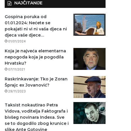
NAJČITANIJE
Gospina poruka od
01.01.2024: Nećete se
pokajati ni vi ni vaša djeca ni
djeca vaše djece…
01/01/2024
Koja je najveća elementarna
nepogoda koja je pogodila
Hrvatsku?
07/11/2021
Raskrinkavanje: Tko je Zoran
Šprajc ex Jovanović?
29/11/2023
Taksist nokautirao Petra
Vidova, voditelja Faktografa i
bivšeg novinara Indexa. Sve
se to dogodilo zbog krunice i
slike Ante Gotovine