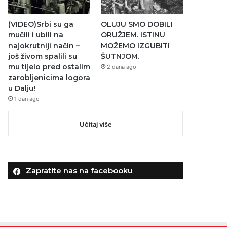
(VIDEO)Srbi su ga
OLUJU SMO DOBILI
mučili i ubili na
ORUŽJEM. ISTINU
najokrutniji način –
MOŽEMO IZGUBITI
još živom spalili su
ŠUTNJOM.
mu tijelo pred ostalim
2 dana ago
zarobljenicima logora
u Dalju!
1 dan ago
Učitaj više
Zapratite nas na facebooku