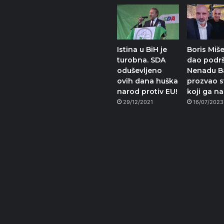
Istina u BiH je
Boris Miše
turobna. SDA
dao podr
oduševljeno
Nenadu Ba
ovih dana huška
prozvao s
narod protiv EU!
koji ga n
29/12/2021
16/07/2023