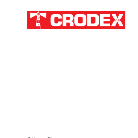
Breaking News
ZATAJENA ULOGA HVO-a U “OLUJI”