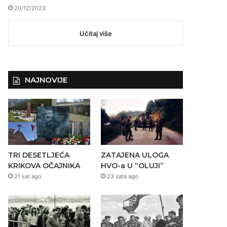
20/12/2023
Učitaj više
NAJNOVIJE
TRI DESETLJEĆA
ZATAJENA ULOGA
KRIKOVA OČAJNIKA
HVO-a U “OLUJI”
21 sat ago
23 sata ago