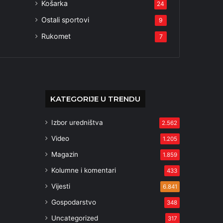
Košarka
24
Ostali sportovi
9
Rukomet
7
KATEGORIJE U TRENDU
Izbor uredništva
2.562
Video
1.205
Magazin
1.859
Kolumne i komentari
433
Vijesti
6.841
Gospodarstvo
348
Uncategorized
317