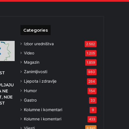
Categories
Izbor uredništva
2.562
Video
1.205
Magazin
1.859
Zanimljivosti
980
ST
Ljepota i zdravlje
264
VLJAJU
Humor
A NE
154
, NIJE
Gastro
33
ST
Kolumne i komentari
9
Kolumne i komentari
433
Vijesti
6.841