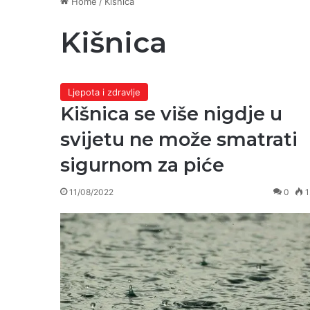
Home
/
Kišnica
Kišnica
Ljepota i zdravlje
Kišnica se više nigdje u
svijetu ne može smatrati
sigurnom za piće
11/08/2022
0
1