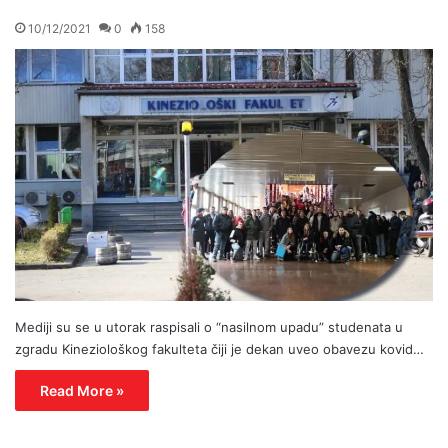
10/12/2021
0
158
Mediji su se u utorak raspisali o “nasilnom upadu” studenata u
zgradu Kineziološkog fakulteta čiji je dekan uveo obavezu kovid…
Read More »