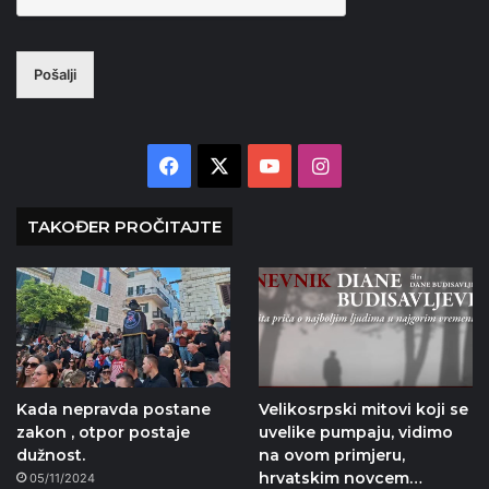
Pošalji
Facebook
X
YouTube
Instagram
TAKOĐER PROČITAJTE
Kada nepravda postane
Velikosrpski mitovi koji se
zakon , otpor postaje
uvelike pumpaju, vidimo
dužnost.
na ovom primjeru,
hrvatskim novcem…
05/11/2024