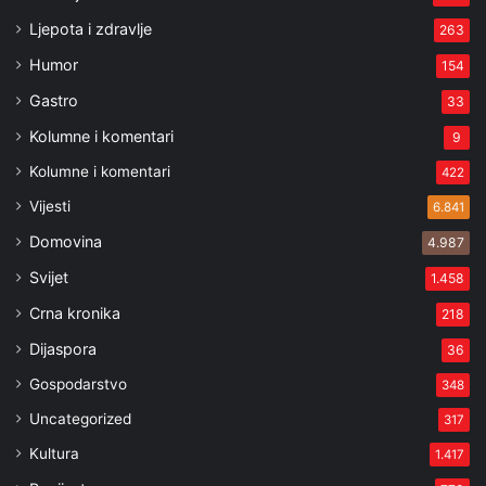
Ljepota i zdravlje
263
Humor
154
Gastro
33
Kolumne i komentari
9
Kolumne i komentari
422
Vijesti
6.841
Domovina
4.987
Svijet
1.458
Crna kronika
218
Dijaspora
36
Gospodarstvo
348
Uncategorized
317
Kultura
1.417