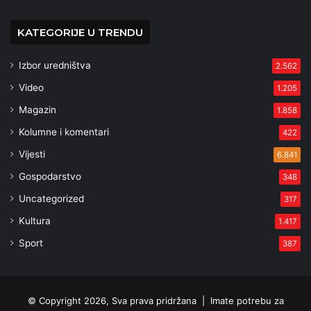
KATEGORIJE U TRENDU
Izbor uredništva
2.562
Video
1.205
Magazin
1.858
Kolumne i komentari
422
Vijesti
6.841
Gospodarstvo
348
Uncategorized
317
Kultura
1.417
Sport
387
© Copyright 2026, Sva prava pridržana |
Imate potrebu za