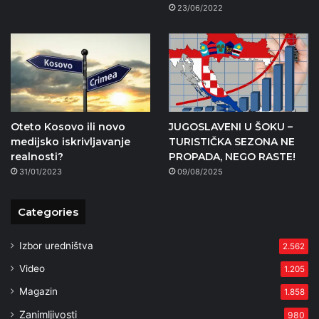
23/06/2022
Oteto Kosovo ili novo
JUGOSLAVENI U ŠOKU –
medijsko iskrivljavanje
TURISTIČKA SEZONA NE
realnosti?
PROPADA, NEGO RASTE!
31/01/2023
09/08/2025
Categories
Izbor uredništva
2.562
Video
1.205
Magazin
1.858
Zanimljivosti
980