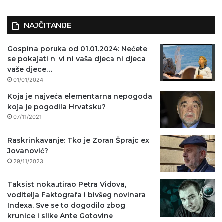
NAJČITANIJE
Gospina poruka od 01.01.2024: Nećete
se pokajati ni vi ni vaša djeca ni djeca
vaše djece…
01/01/2024
Koja je najveća elementarna nepogoda
koja je pogodila Hrvatsku?
07/11/2021
Raskrinkavanje: Tko je Zoran Šprajc ex
Jovanović?
29/11/2023
Taksist nokautirao Petra Vidova,
voditelja Faktografa i bivšeg novinara
Indexa. Sve se to dogodilo zbog
krunice i slike Ante Gotovine