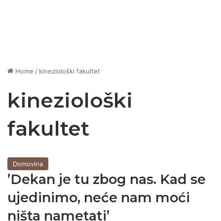
Home
/
kineziološki fakultet
kineziološki
fakultet
Domovina
ʼDekan je tu zbog nas. Kad se
ujedinimo, neće nam moći
ništa nametatiʼ