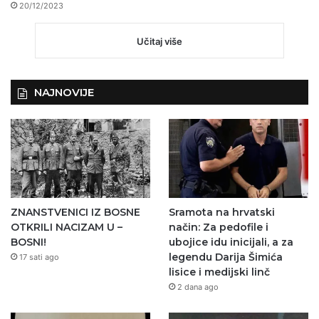
20/12/2023
Učitaj više
NAJNOVIJE
ZNANSTVENICI IZ BOSNE
Sramota na hrvatski
OTKRILI NACIZAM U –
način: Za pedofile i
BOSNI!
ubojice idu inicijali, a za
legendu Darija Šimića
17 sati ago
lisice i medijski linč
2 dana ago