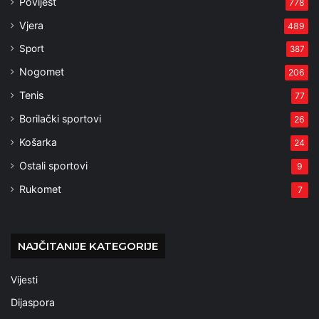
Povijest
778
Vjera
489
Sport
387
Nogomet
206
Tenis
77
Borilački sportovi
26
Košarka
24
Ostali sportovi
9
Rukomet
7
NAJČITANIJE KATEGORIJE
Vijesti
Dijaspora