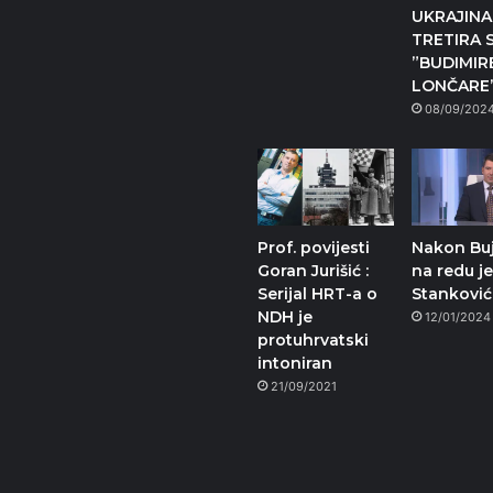
UKRAJINA
TRETIRA 
”BUDIMIR
LONČARE
08/09/202
Prof. povijesti
Nakon Buj
Goran Jurišić :
na redu j
Serijal HRT-a o
Stanković
NDH je
12/01/2024
protuhrvatski
intoniran
21/09/2021