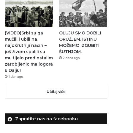
(VIDEO)Srbi su ga
OLUJU SMO DOBILI
mučili i ubili na
ORUŽJEM. ISTINU
najokrutniji način –
MOŽEMO IZGUBITI
još živom spalili su
ŠUTNJOM.
mu tijelo pred ostalim
2 dana ago
zarobljenicima logora
u Dalju!
1 dan ago
Učitaj više
Zapratite nas na facebooku