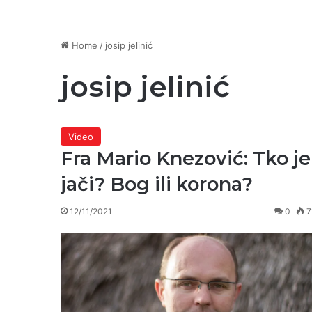
Home
/
josip jelinić
josip jelinić
Video
Fra Mario Knezović: Tko je
jači? Bog ili korona?
12/11/2021
0
7