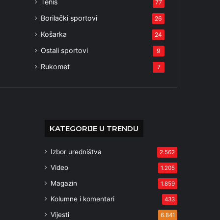
Tenis
77
Borilački sportovi
26
Košarka
24
Ostali sportovi
9
Rukomet
7
KATEGORIJE U TRENDU
Izbor uredništva
2.562
Video
1.205
Magazin
1.859
Kolumne i komentari
433
Vijesti
6.841