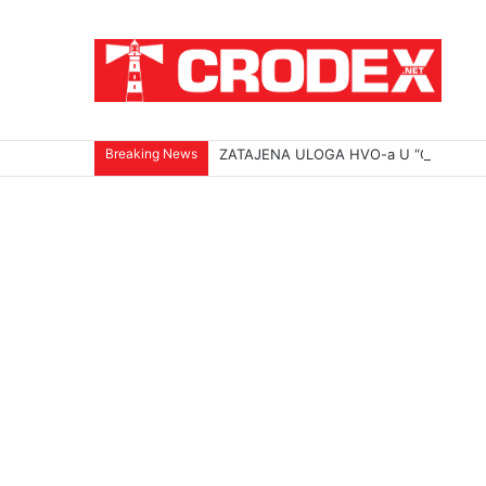
Breaking News
ZATAJENA ULOGA HVO-a U “OLUJI”