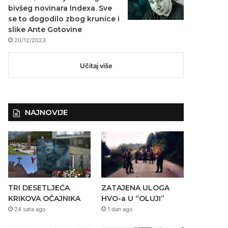
bivšeg novinara Indexa. Sve
se to dogodilo zbog krunice i
slike Ante Gotovine
20/12/2023
Učitaj više
NAJNOVIJE
TRI DESETLJEĆA
ZATAJENA ULOGA
KRIKOVA OČAJNIKA
HVO-a U “OLUJI”
24 sata ago
1 dan ago