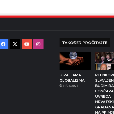
TAKOĐER PROČITAJTE
Facebook
X
YouTube
Instagram
U RALJAMA
PLENKOV
GLOBALIZMA!
SLAVLJEN
BUDIMIRA
31/03/2023
LONČARA
UVREDA
HRVATSK
GRAĐANA
NA PRIMJ