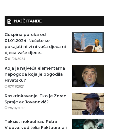
NAJČITANIJE
Gospina poruka od
01.01.2024: Nećete se
pokajati ni vi ni vaša djeca ni
djeca vaše djece…
01/01/2024
Koja je najveća elementarna
nepogoda koja je pogodila
Hrvatsku?
07/11/2021
Raskrinkavanje: Tko je Zoran
Šprajc ex Jovanović?
29/11/2023
Taksist nokautirao Petra
Vidova, voditelja Faktografa i