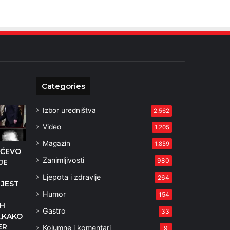
Categories
Izbor uredništva
2.562
Video
1.205
Magazin
1.859
IĆEVO
Zanimljivosti
980
JE
Ljepota i zdravlje
264
 JEST
Humor
154
IH
Gastro
33
,KAKO
ER
Kolumne i komentari
9