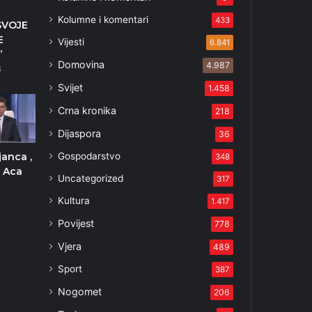
Kolumne i komentari
433
SVOJE
E
Vijesti
6.841
”
Domovina
4.987
4
Svijet
1.458
Crna kronika
218
Dijaspora
36
Gospodarstvo
anca ,
348
e Aca
Uncategorized
317
Kultura
1.417
Povijest
778
Vjera
489
Sport
387
Nogomet
206