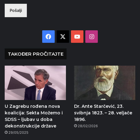
Pošalji
Facebook
X
YouTube
Instagram
TAKOĐER PROČITAJTE
U Zagrebu rođena nova
Dr. Ante Starčević, 23.
koalicija: Sekta Možemo i
svibnja 1823. – 28. veljače
SDSS – ljubav u doba
1896.
dekonstrukcije države
28/02/2026
29/05/2025