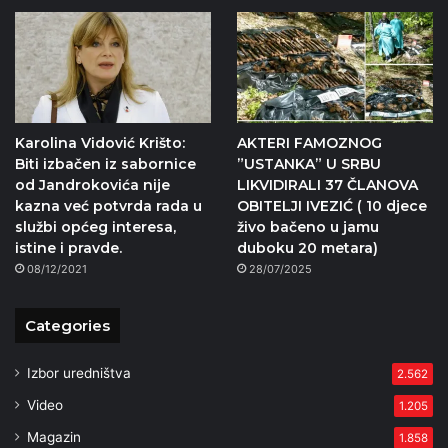
Karolina Vidović Krišto:
AKTERI FAMOZNOG
Biti izbačen iz sabornice
”USTANKA” U SRBU
od Jandrokovića nije
LIKVIDIRALI 37 ČLANOVA
kazna već potvrda rada u
OBITELJI IVEZIĆ ( 10 djece
službi općeg interesa,
živo bačeno u jamu
istine i pravde.
duboku 20 metara)
08/12/2021
28/07/2025
Categories
Izbor uredništva
2.562
Video
1.205
Magazin
1.858