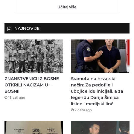
Učitaj više
NAJNOVIJE
ZNANSTVENICI IZ BOSNE
Sramota na hrvatski
OTKRILI NACIZAM U –
način: Za pedofile i
BOSNI!
ubojice idu inicijali, a za
legendu Darija Šimića
18 sati ago
lisice i medijski linč
2 dana ago