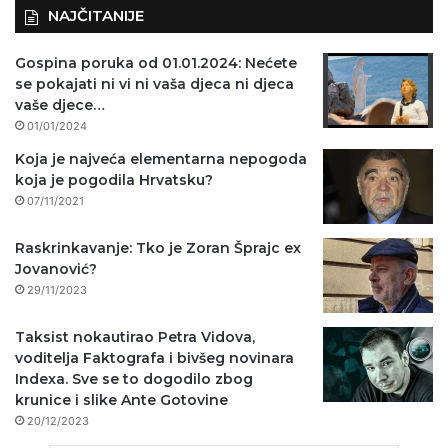
NAJČITANIJE
Gospina poruka od 01.01.2024: Nećete
se pokajati ni vi ni vaša djeca ni djeca
vaše djece…
01/01/2024
Koja je najveća elementarna nepogoda
koja je pogodila Hrvatsku?
07/11/2021
Raskrinkavanje: Tko je Zoran Šprajc ex
Jovanović?
29/11/2023
Taksist nokautirao Petra Vidova,
voditelja Faktografa i bivšeg novinara
Indexa. Sve se to dogodilo zbog
krunice i slike Ante Gotovine
20/12/2023