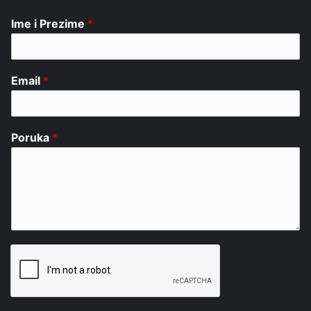
Ime i Prezime
*
Email
*
Poruka
*