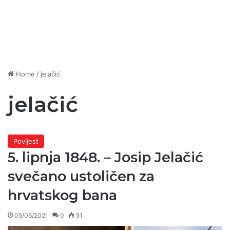
Home
/
jelačić
jelačić
Povijest
5. lipnja 1848. – Josip Jelačić
svečano ustoličen za
hrvatskog bana
05/06/2021
0
51