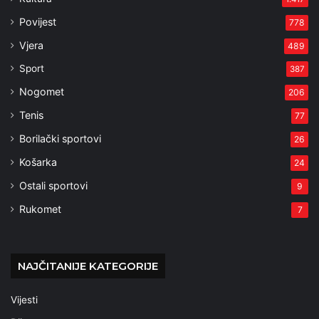
Povijest
778
Vjera
489
Sport
387
Nogomet
206
Tenis
77
Borilački sportovi
26
Košarka
24
Ostali sportovi
9
Rukomet
7
NAJČITANIJE KATEGORIJE
Vijesti