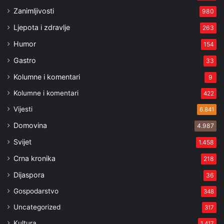
Zanimljivosti
980
Ljepota i zdravlje
263
Humor
154
Gastro
33
Kolumne i komentari
9
Kolumne i komentari
422
Vijesti
6.841
Domovina
4.987
Svijet
1.458
Crna kronika
218
Dijaspora
36
Gospodarstvo
348
Uncategorized
317
Kultura
1.417