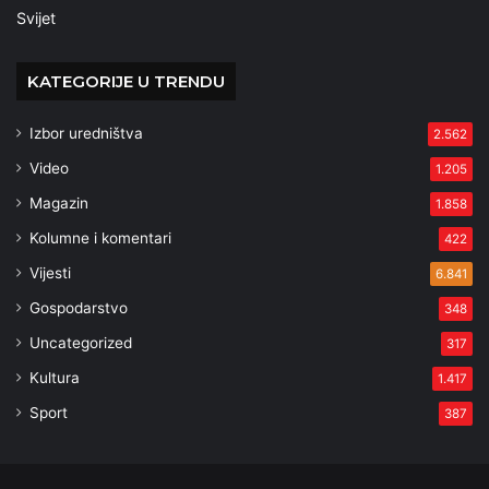
Svijet
KATEGORIJE U TRENDU
Izbor uredništva
2.562
Video
1.205
Magazin
1.858
Kolumne i komentari
422
Vijesti
6.841
Gospodarstvo
348
Uncategorized
317
Kultura
1.417
Sport
387