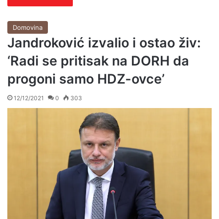
Domovina
Jandroković izvalio i ostao živ:
‘Radi se pritisak na DORH da
progoni samo HDZ-ovce’
12/12/2021
0
303