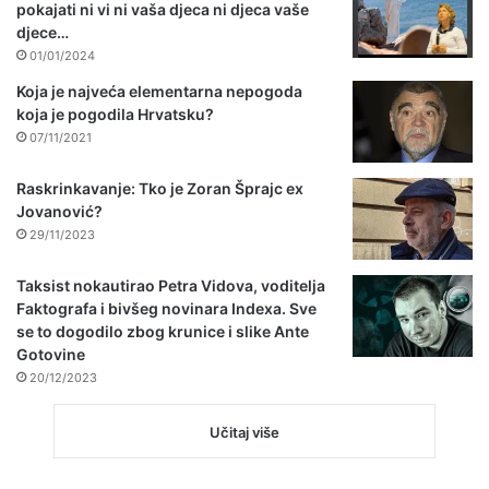
pokajati ni vi ni vaša djeca ni djeca vaše
djece…
01/01/2024
Koja je najveća elementarna nepogoda
koja je pogodila Hrvatsku?
07/11/2021
Raskrinkavanje: Tko je Zoran Šprajc ex
Jovanović?
29/11/2023
Taksist nokautirao Petra Vidova, voditelja
Faktografa i bivšeg novinara Indexa. Sve
se to dogodilo zbog krunice i slike Ante
Gotovine
20/12/2023
Učitaj više