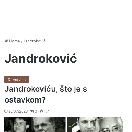
Home
/
Jandroković
Jandroković
Domovina
Jandrokoviću, što je s
ostavkom?
25/07/2023
0
174