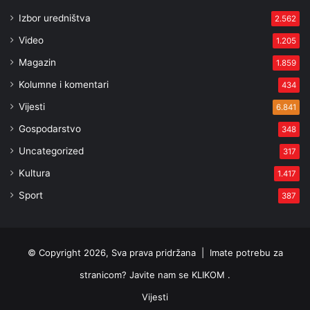
Izbor uredništva
2.562
Video
1.205
Magazin
1.859
Kolumne i komentari
434
Vijesti
6.841
Gospodarstvo
348
Uncategorized
317
Kultura
1.417
Sport
387
© Copyright 2026, Sva prava pridržana |
Imate potrebu za
stranicom? Javite nam se KLIKOM .
Vijesti