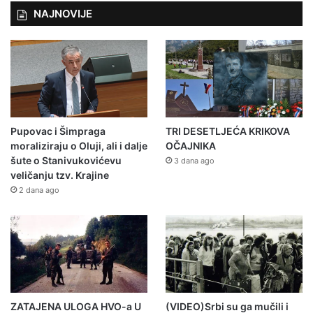
NAJNOVIJE
Pupovac i Šimpraga
TRI DESETLJEĆA KRIKOVA
moraliziraju o Oluji, ali i dalje
OČAJNIKA
šute o Stanivukovićevu
3 dana ago
veličanju tzv. Krajine
2 dana ago
ZATAJENA ULOGA HVO-a U
(VIDEO)Srbi su ga mučili i