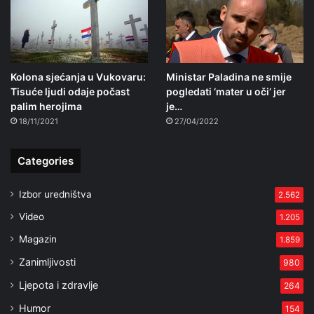
Kolona sjećanja u Vukovaru:
Ministar Paladina ne smije
Tisuće ljudi odaje počast
pogledati ‘mater u oči’ jer
palim herojima
je…
18/11/2021
27/04/2022
Categories
Izbor uredništva
2.562
Video
1.205
Magazin
1.859
Zanimljivosti
980
Ljepota i zdravlje
264
Humor
154