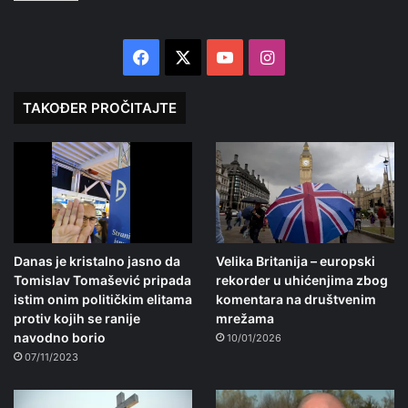
Facebook
X
YouTube
Instagram
TAKOĐER PROČITAJTE
Danas je kristalno jasno da
Velika Britanija – europski
Tomislav Tomašević pripada
rekorder u uhićenjima zbog
istim onim političkim elitama
komentara na društvenim
protiv kojih se ranije
mrežama
navodno borio
10/01/2026
07/11/2023