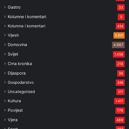
Gastro
33
Kolumne i komentari
9
Kolumne i komentari
434
Vijesti
6.841
Domovina
4.987
Svijet
1.458
Crna kronika
218
Dijaspora
36
Gospodarstvo
348
Uncategorized
317
Kultura
1.417
Povijest
778
Vjera
489