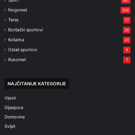
Sport
387
Nogomet
206
Tenis
77
Borilački sportovi
26
Košarka
24
Ostali sportovi
9
Rukomet
7
NAJČITANIJE KATEGORIJE
Vijesti
Dijaspora
Domovina
Svijet