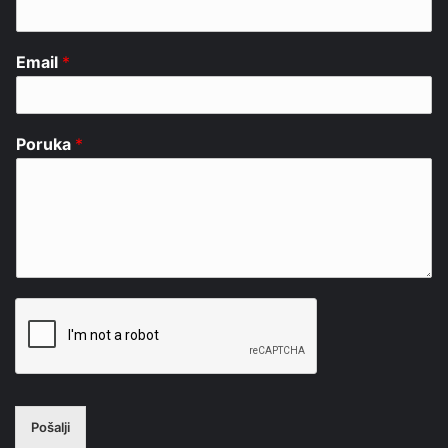
Email
*
Poruka
*
Pošalji