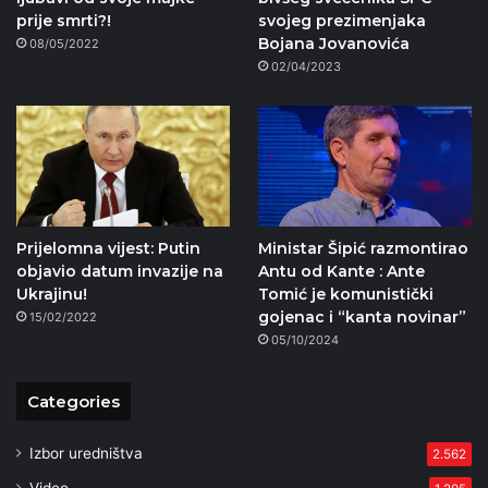
prije smrti?!
svojeg prezimenjaka
Bojana Jovanovića
08/05/2022
02/04/2023
Prijelomna vijest: Putin
Ministar Šipić razmontirao
objavio datum invazije na
Antu od Kante : Ante
Ukrajinu!
Tomić je komunistički
gojenac i “kanta novinar”
15/02/2022
05/10/2024
Categories
Izbor uredništva
2.562
Video