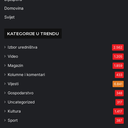
Domovina
Svijet
KATEGORIJE U TRENDU
Izbor uredništva
2.562
Video
1.205
Magazin
1.859
Kolumne i komentari
433
Vijesti
6.841
Gospodarstvo
348
Uncategorized
317
Kultura
1.417
Sport
387