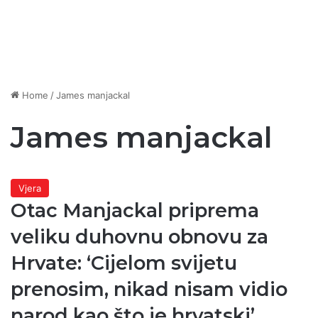
Home
/
James manjackal
James manjackal
Vjera
Otac Manjackal priprema
veliku duhovnu obnovu za
Hrvate: ‘Cijelom svijetu
prenosim, nikad nisam vidio
narod kao što je hrvatski’