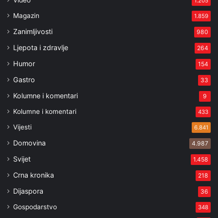
1.205
Magazin
1.859
Zanimljivosti
980
Ljepota i zdravlje
264
Humor
154
Gastro
33
Kolumne i komentari
9
Kolumne i komentari
433
Vijesti
6.841
Domovina
4.987
Svijet
1.458
Crna kronika
218
Dijaspora
36
Gospodarstvo
348