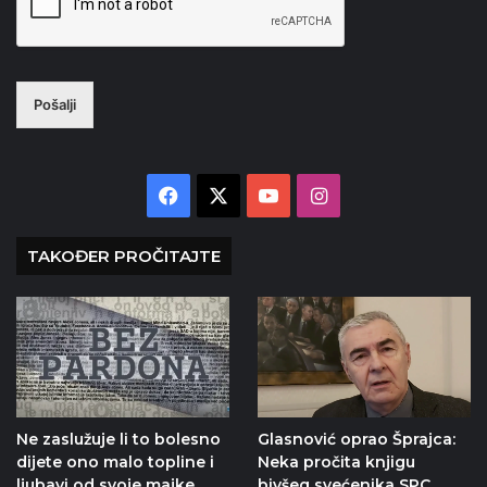
Pošalji
Facebook
X
YouTube
Instagram
TAKOĐER PROČITAJTE
Ne zaslužuje li to bolesno
Glasnović oprao Šprajca:
dijete ono malo topline i
Neka pročita knjigu
ljubavi od svoje majke
bivšeg svećenika SPC