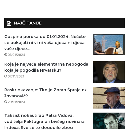
NAJČITANIJE
Gospina poruka od 01.01.2024: Nećete
se pokajati ni vi ni vaša djeca ni djeca
vaše djece…
01/01/2024
Koja je najveća elementarna nepogoda
koja je pogodila Hrvatsku?
07/11/2021
Raskrinkavanje: Tko je Zoran Šprajc ex
Jovanović?
29/11/2023
Taksist nokautirao Petra Vidova,
voditelja Faktografa i bivšeg novinara
Indexa. Sve se to dogodilo zbog