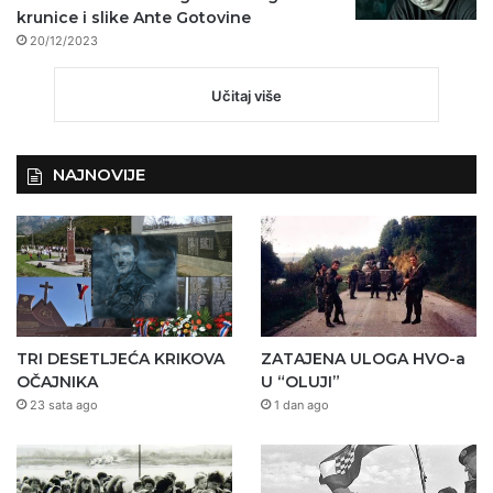
krunice i slike Ante Gotovine
20/12/2023
Učitaj više
NAJNOVIJE
TRI DESETLJEĆA KRIKOVA
ZATAJENA ULOGA HVO-a
OČAJNIKA
U “OLUJI”
23 sata ago
1 dan ago