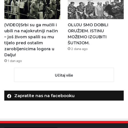
(VIDEO)Srbi su ga mučili i
OLUJU SMO DOBILI
ubili na najokrutniji način
ORUŽJEM. ISTINU
– još živom spalili su mu
MOŽEMO IZGUBITI
tijelo pred ostalim
ŠUTNJOM.
zarobljenicima logora u
2 dana ago
Dalju!
1 dan ago
Učitaj više
Zapratite nas na facebooku