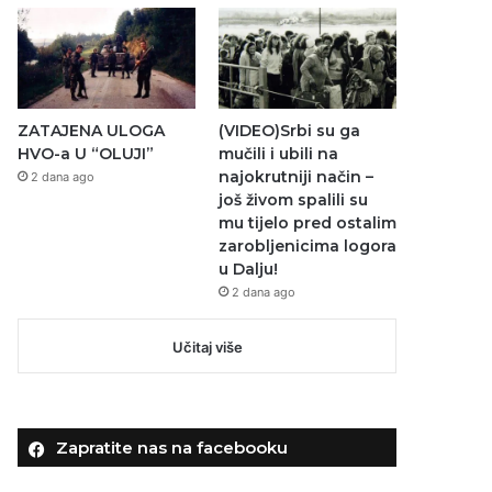
ZATAJENA ULOGA
(VIDEO)Srbi su ga
HVO-a U “OLUJI”
mučili i ubili na
najokrutniji način –
2 dana ago
još živom spalili su
mu tijelo pred ostalim
zarobljenicima logora
u Dalju!
2 dana ago
Učitaj više
Zapratite nas na facebooku