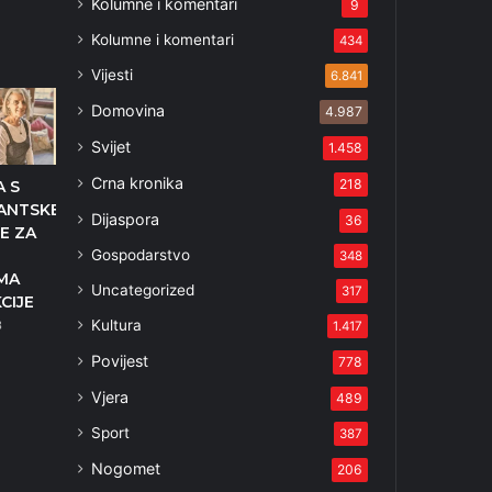
Kolumne i komentari
9
Kolumne i komentari
434
5
Vijesti
6.841
Domovina
4.987
Svijet
1.458
Crna kronika
218
 S
ANTSKE
Dijaspora
36
E ZA
Gospodarstvo
348
MA
Uncategorized
317
KCIJE
Kultura
3
1.417
Povijest
778
Vjera
489
Sport
387
Nogomet
206