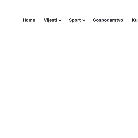
Home
Vijesti
Sport
Gospodarstvo
Ku
ali i dalje šute o Stanivukovićevu veličanju tzv. Krajine