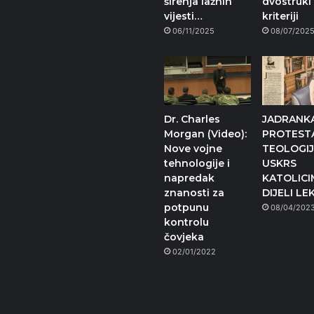
širenja lažnih
dvostruki
vijesti…
kriteriji
06/11/2025
08/07/202
Dr. Charles
JADRANKA
Morgan (Video):
PROTEST
Nove vojne
TEOLOGIJ
tehnologije i
USKRS
napredak
KATOLICI
znanosti za
DIJELI LE
potpunu
08/04/202
kontrolu
čovjeka
02/01/2022