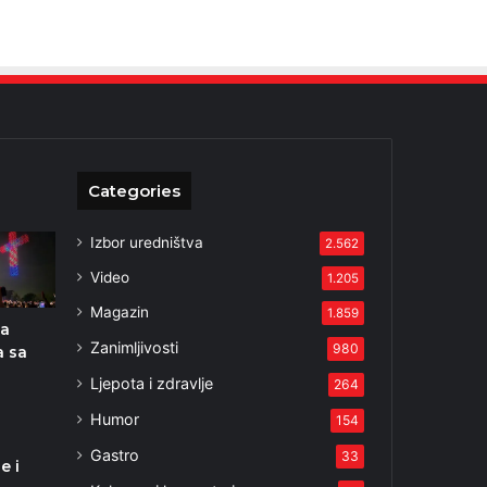
Categories
Izbor uredništva
2.562
Video
1.205
Magazin
1.859
ta
Zanimljivosti
980
a sa
Ljepota i zdravlje
264
Humor
154
Gastro
33
e i