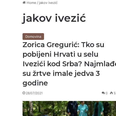
Home
/
jakov ivezić
jakov ivezić
Domovina
Zorica Gregurić: Tko su
pobijeni Hrvati u selu
Ivezići kod Srba? Najmlađ
su žrtve imale jedva 3
godine
28/07/2021
0
5