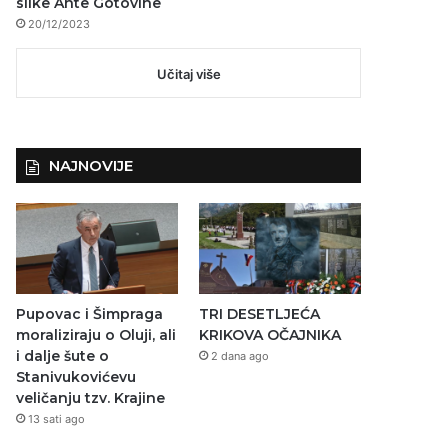
slike Ante Gotovine
20/12/2023
Učitaj više
NAJNOVIJE
Pupovac i Šimpraga
TRI DESETLJEĆA
moraliziraju o Oluji, ali
KRIKOVA OČAJNIKA
i dalje šute o
2 dana ago
Stanivukovićevu
veličanju tzv. Krajine
13 sati ago