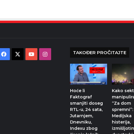
TAKOĐER PROČITAJTE
Facebook
X
YouTube
Instagram
Hoće li
Kako sek
Faktograf
manipulir
smanjiti doseg
“Za dom
RTL-u, 24 sata,
spremni”:
Jutarnjem,
Medijska
Dnevniku,
histerija,
Indexu zbog
izmišljotin