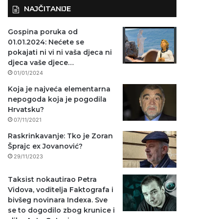
NAJČITANIJE
Gospina poruka od
01.01.2024: Nećete se
pokajati ni vi ni vaša djeca ni
djeca vaše djece…
01/01/2024
Koja je najveća elementarna
nepogoda koja je pogodila
Hrvatsku?
07/11/2021
Raskrinkavanje: Tko je Zoran
Šprajc ex Jovanović?
29/11/2023
Taksist nokautirao Petra
Vidova, voditelja Faktografa i
bivšeg novinara Indexa. Sve
se to dogodilo zbog krunice i