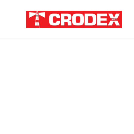
Breaking News
Pupovac i Šimpraga moraliziraju o Oluji, 