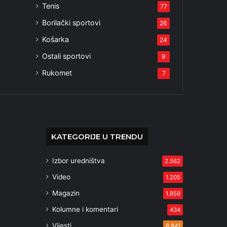
Tenis
77
Borilački sportovi
26
Košarka
24
Ostali sportovi
9
Rukomet
7
KATEGORIJE U TRENDU
Izbor uredništva
2.562
Video
1.205
Magazin
1.859
Kolumne i komentari
434
Vijesti
6.841